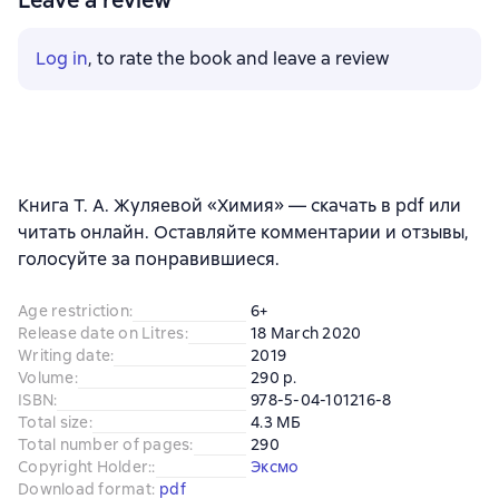
Log in
, to rate the book and leave a review
Книга Т. А. Жуляевой «Химия» — скачать в pdf или
читать онлайн. Оставляйте комментарии и отзывы,
голосуйте за понравившиеся.
Age restriction
:
6+
Release date on Litres
:
18 March 2020
Writing date
:
2019
Volume
:
290 p.
ISBN
:
978-5-04-101216-8
Total size
:
4.3 МБ
Total number of pages
:
290
Copyright Holder:
:
Эксмо
Download format
:
pdf