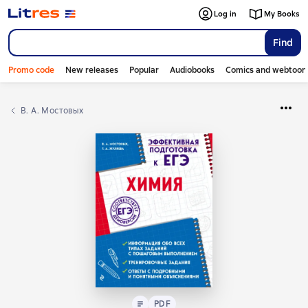
Log in
My Books
Find
Promo code
New releases
Popular
Audiobooks
Comics and webtoon
В. А. Мостовых
Text
PDF
PDF