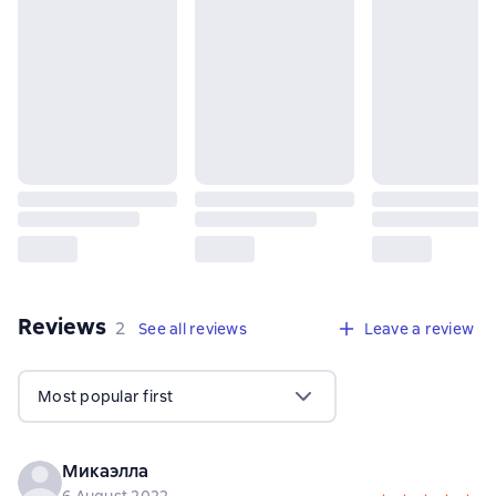
Reviews
,
2 reviews
2
See all reviews
Leave a review
Most popular first
Микаэлла
6 August 2022