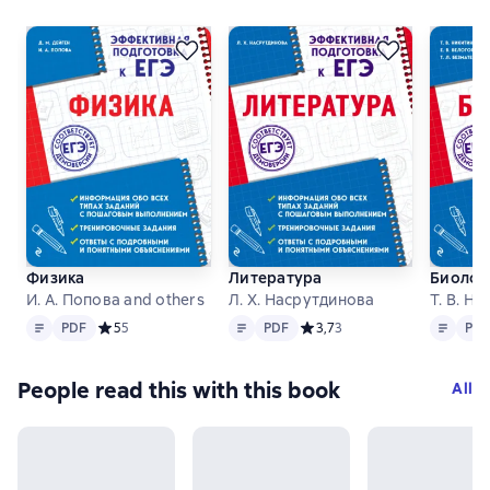
Физика
Литература
Биолог
И. А. Попова and others
Л. Х. Насрутдинова
Т. В. Н
Text
PDF
Text
PDF
Text
PDF
PDF
Средний рейтинг 5 на основе 5 оценок
5
5
PDF
Средний рейтинг 3,7 на осно
3,7
3
PD
People read this with this book
All