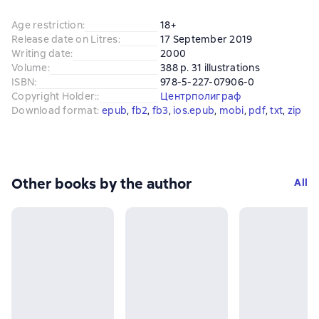
Age restriction
:
18+
Release date on Litres
:
17 September 2019
Writing date
:
2000
Volume
:
388 p. 31 illustrations
ISBN
:
978-5-227-07906-0
Copyright Holder:
:
Центрполиграф
Download format
:
epub
, 
fb2
, 
fb3
, 
ios.epub
, 
mobi
, 
pdf
, 
txt
, 
zip
Other books by the author
All