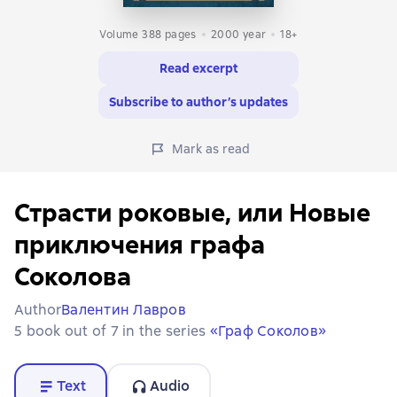
Volume 388 pages
2000
year
18+
Read excerpt
Subscribe to author’s updates
Mark as read
Страсти роковые, или Новые
приключения графа
Соколова
Author
Валентин Лавров
5 book out of 7 in the series
«Граф Соколов»
Text
Audio