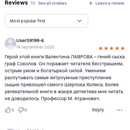
Reviews
,
19 reviews
19
See all reviews
Leave a review
Most popular first
User59199-6
14 September 2020
Герой этой книги Валентина ЛАВРОВА – гений сыска
граф Соколов. Он поражает читателя бесстрашием,
острым умом и богатыркой силой. Умением
распутывать самые хитроумные преступления
сыщик превзошел самого Шерлока Холмса. Более
увлекательной книги в жанре детектива мне читать
не доводилось. Профессор М. Агранович.
Reply
3
0