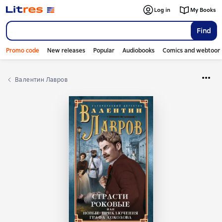
Log in
My Books
Find
Promo code
New releases
Popular
Audiobooks
Comics and webtoon
Валентин Лавров