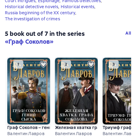
Court intrigues
,
Espionage
,
Famous detectives
,
Historical detective novels
,
Historical events
,
Russia beginning of the XX century
,
The investigation of crimes
5 book out of 7 in the series
All
«Граф Соколов»
Граф Соколов – гений сыска
Железная хватка графа Соколова
Триумф графа 
Валентин Лавров
Валентин Лавров
Валентин Лавр