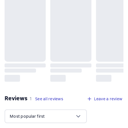
Reviews
,
1 review
1
See all reviews
Leave a review
Most popular first