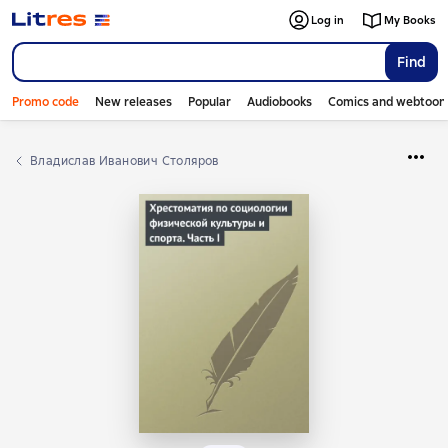
Log in
My Books
Find
Promo code
New releases
Popular
Audiobooks
Comics and webtoon
Владислав Иванович Столяров