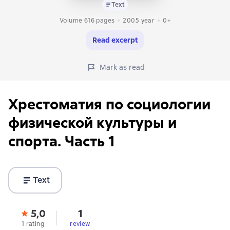
Text
Volume 616 pages
2005
year
0+
Read excerpt
Mark as read
Хрестоматия по социологии
физической культуры и
спорта. Часть 1
Text
5,0
1
1 rating
review