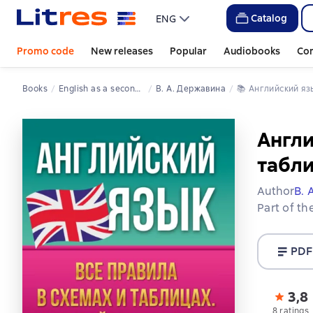
Catalog
ENG
Promo code
New releases
Popular
Audiobooks
Co
Books
English as a second language
В. А. Державина
📚 
Английский я
Англи
табли
Author
В. 
Part of th
PDF
3,8
8 ratings