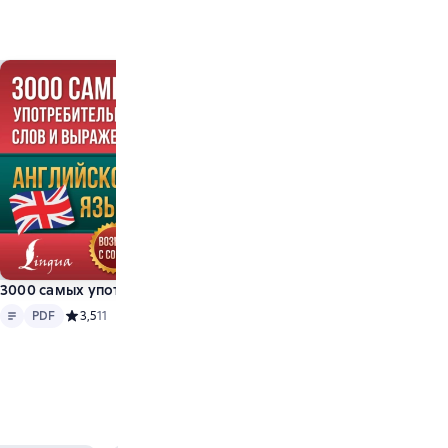
еправильные глаголы
3000 самых употребительных слов и выражений английского 
Text
PDF
PDF
Средний рейтинг 3,5 на основе 11 оценок
3,5
11
 на основе 2 оценок