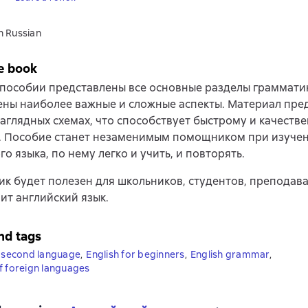
n Russian
e book
пособии представлены все основные разделы граммати
ны наиболее важные и сложные аспекты. Материал пред
наглядных схемах, что способствует быстрому и качеств
. Пособие станет незаменимым помощником при изуче
го языка, по нему легко и учить, и повторять.
к будет полезен для школьников, студентов, преподава
чит английский язык.
nd tags
a second language
,
English for beginners
,
English grammar
,
f foreign languages