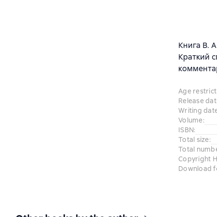
Книга В. 
Краткий с
комментар
Age restrict
Release dat
Writing dat
Volume
:
ISBN
:
Total size
:
Total numb
Copyright H
Download f