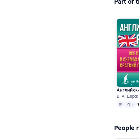
Part of 
Английски
В. А. Дер
Text
PDF
PDF
С
People r