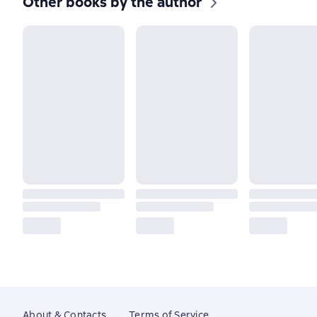
Other books by the author
About & Contacts
Terms of Service