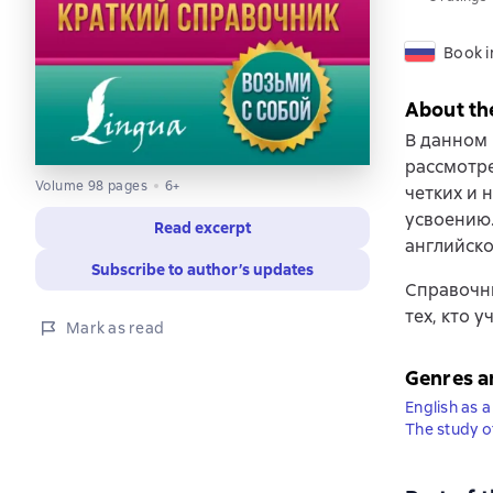
Book i
About th
В данном 
рассмотре
Volume 98 pages
6+
четких и 
усвоению
Read excerpt
английско
Subscribe to author’s updates
Справочни
тех, кто у
Mark as read
Genres a
English as 
The study o