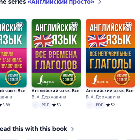
the series
«
Английский просто
»
й язык. Все правила в схемах и таблицах. Краткий справочник
Английский язык. Все времена глаголов
Английский язык. Все н
жавина
В. А. Державина
В. А. Державина
Text
PDF
Text
PDF
редний рейтинг 3,8 на основе 8 оценок
3,8
8
PDF
Средний рейтинг 5 на основе 3 оценок
5
3
PDF
Средний рейтинг 5
5
2
ead this with this book