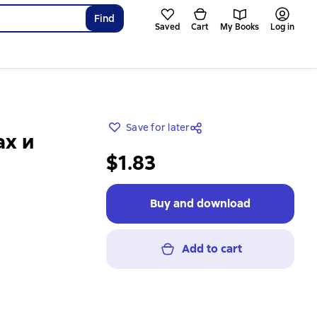
Find
Saved
Cart
My Books
Log in
Save for later
ах и
$1.83
Buy and download
Add to cart