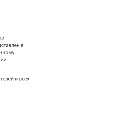
ки,
ставлен в
енному
нии
телей и всех