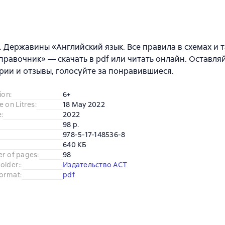
А. Державины «Английский язык. Все правила в схемах и 
правочник» — скачать в pdf или читать онлайн. Оставля
ии и отзывы, голосуйте за понравившиеся.
ion
:
6+
e on Litres
:
18 May 2022
e
:
2022
98 p.
978-5-17-148536-8
640 КБ
er of pages
:
98
older:
:
Издательство АСТ
ormat
:
pdf