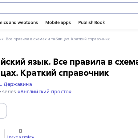
mics and webtoons
Mobile apps
Publish Book
зык. Все правила в схемах и таблицах. Краткий справочник
йский язык. Все правила в схем
цах. Краткий справочник
А. Державина
e series
«Английский просто»
0
Leave a review