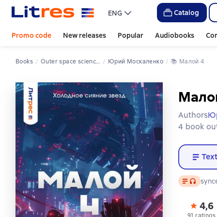
Catalog
ENG
Promo code
New releases
Popular
Audiobooks
Co
Books
Outer space science fiction
Юрий Москаленко
📚 
Малой 4
Мало
Authors
Ю
4 book out
Tex
Text
, audio f
sync
4,6
91 ratings