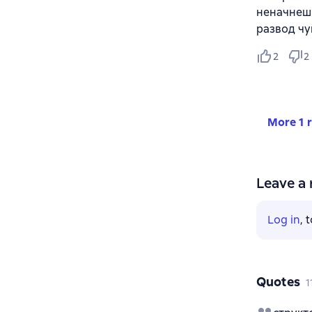
неначнешь
развод чу
2
2
More 1 
Leave a 
Log in
, 
Quotes
1