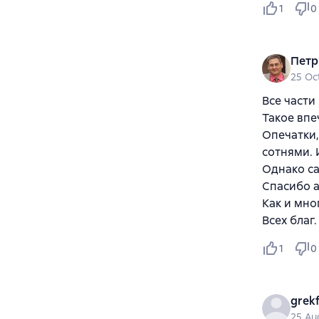
1
0
Петр
25 Oc
Все части
Такое впе
Опечатки,
сотнями. 
Однако са
Спасибо а
Как и мно
Всех благ.
1
0
grek
25 Au