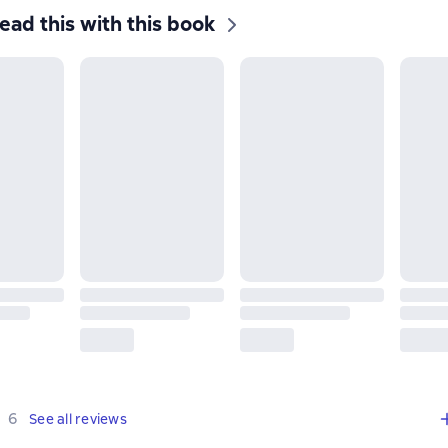
ead this with this book
,
6 reviews
6
See all reviews