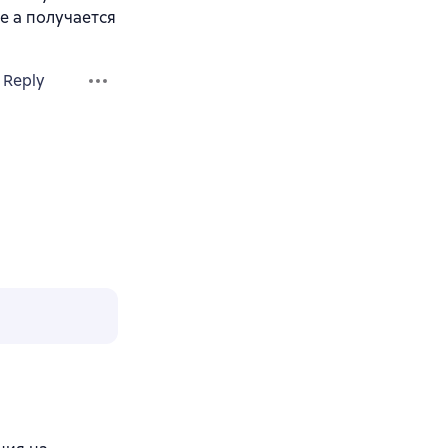
е а получается
Reply