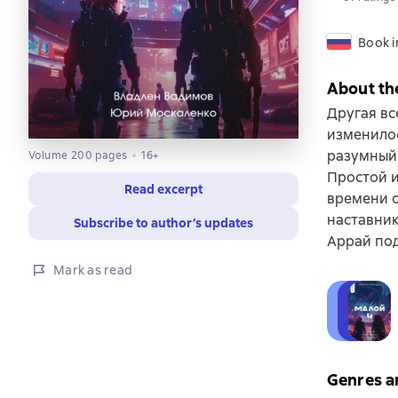
Book i
About th
Другая вс
изменилос
разумный,
Volume 200 pages
16+
Простой и
Read excerpt
времени о
наставник
Subscribe to author’s updates
Аррай под
Mark as read
Genres a