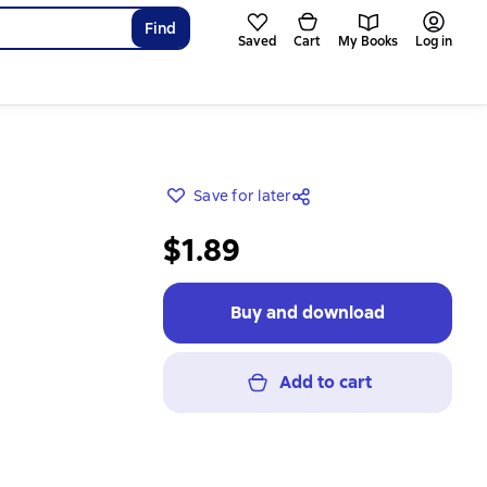
Find
Saved
Cart
My Books
Log in
Save for later
$1.89
Buy and download
Add to cart