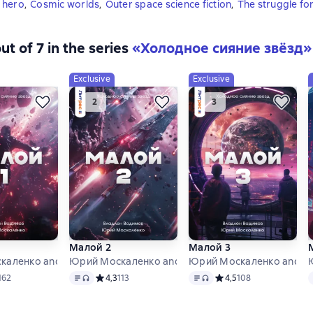
 hero
,
Cosmic worlds
,
Outer space science fiction
,
The struggle for
ut of 7 in the series
«Холодное сияние звёзд»
Exclusive
Exclusive
Малой 2
Малой 3
аленко and others
Юрий Москаленко and others
Юрий Москаленко and ot
format available
Text
, audio format available
Text
, audio format available
T
ий рейтинг 4,2 на основе 162 оценок
162
Средний рейтинг 4,3 на основе 113 оценок
4,3
113
Средний рейтинг 4,5 на
4,5
108