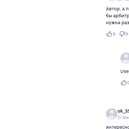
Автор, а 
бы арбитр
нужна раз
0
0
Use
ok_5
21 Ma
интересно