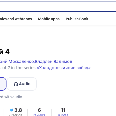
mics and webtoons
Mobile apps
Publish Book
й 4
рий Москаленко,
Владлен Вадимов
 of 7 in the series
«Холодное сияние звёзд»
t
Audio
ormat available
ed with audio
3,8
6
11
7 ratings
reviews
quotes