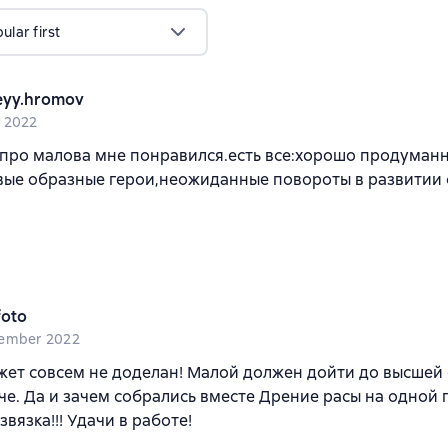
lar first
eyy.hromov
 2022
 про малова мне понравился.есть все:хорошо продуман
вые образные герои,неожиданные повороты в развитии 
foto
ember 2022
ет совсем не доделан! Малой должен дойти до высшей 
че. Да и зачем собрались вместе Дрение расы на одной 
вязка!!! Удачи в работе!