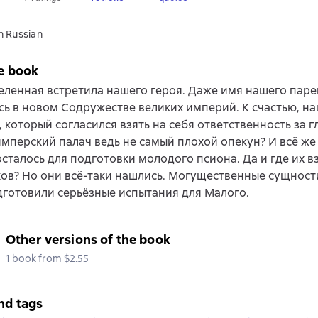
n Russian
e book
еленная встретила нашего героя. Даже имя нашего паре
ь в новом Содружестве великих империй. К счастью, н
 который согласился взять на себя ответственность за г
мперский палач ведь не самый плохой опекун? И всё же
сталось для подготовки молодого псиона. Да и где их вз
ов? Но они всё-таки нашлись. Могущественные сущност
готовили серьёзные испытания для Малого.
Other versions of the book
1 book from $2.55
nd tags