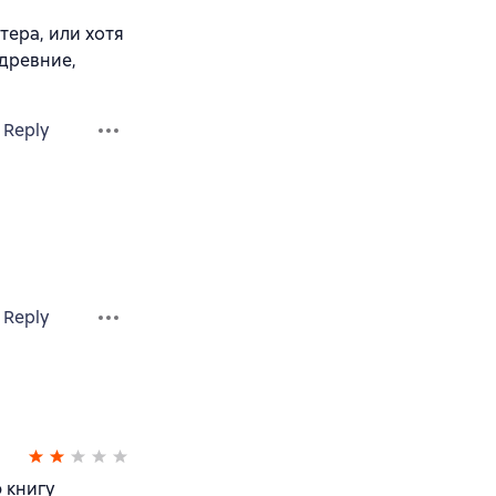
тера, или хотя
 древние,
Reply
Reply
ю книгу