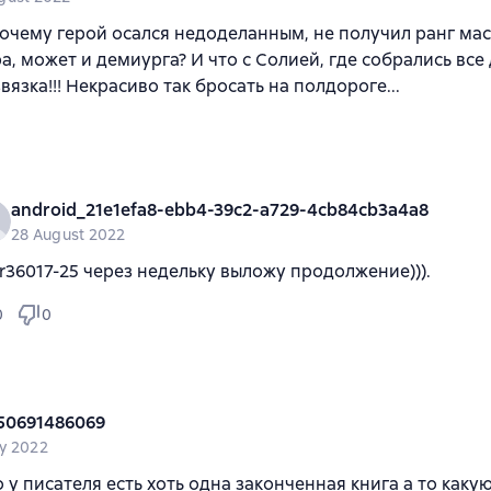
почему герой осался недоделанным, не получил ранг мас
а, может и демиурга? И что с Солией, где собрались все
вязка!!! Некрасиво так бросать на полдороге...
android_21e1efa8-ebb4-39c2-a729-4cb84cb3a4a8
28 August 2022
r36017-25 через недельку выложу продолжение))).
0
0
50691486069
y 2022
 у писателя есть хоть одна законченная книга а то каку