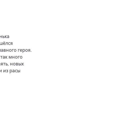
нька
ашёлся
лавного героя.
 так много
ять, новых
и из расы