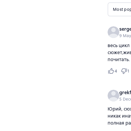
Most popu
serg
9 May
весь цикл
сюжет,жи
почитать.
4
1
grek
5 Dec
Юрий, сюж
никак ина
полная раз