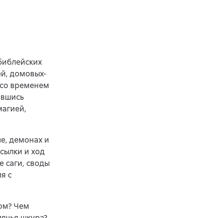
библейских
й, домовых-
 со временем
ившись
магией,
е, демонах и
сылки и ход
 саги, своды
я с
лом? Чем
лячья шкура?