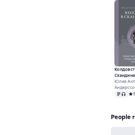
Колдовст
Скандина
Представ
Юлия Ант
дьяволе,
Андерссо
Text
, audio
над ведь
Сре
ведовств
People r