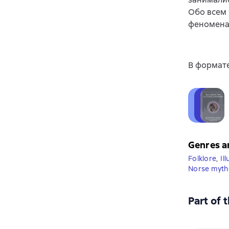
Обо всем 
феномена 
В формате
Genres a
Folklore
,
Il
Norse myth
Part of 