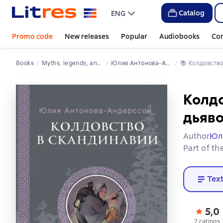
Catalog
ENG
Promo code
New releases
Popular
Audiobooks
Co
Books
Myths, legends, and epics
Юлия Антонова-Андерссон
📚 
Колдовств
Колдо
дьяво
Author
Юл
Part of th
Tex
5,0
2 ratings