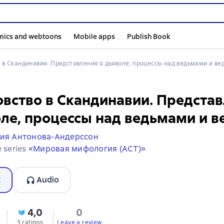
mics and webtoons
Mobile apps
Publish Book
о в Скандинавии. Представления о дьяволе, процессы над ведьмами и ве
вство в Скандинавии. Представ
ле, процессы над ведьмами и в
ия Антонова-Андерссон
e series
«Мировая мифология (АСТ)»
t
Audio
4,0
0
3 ratings
Leave a review