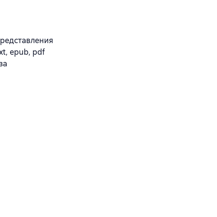
Представления
t, epub, pdf
за