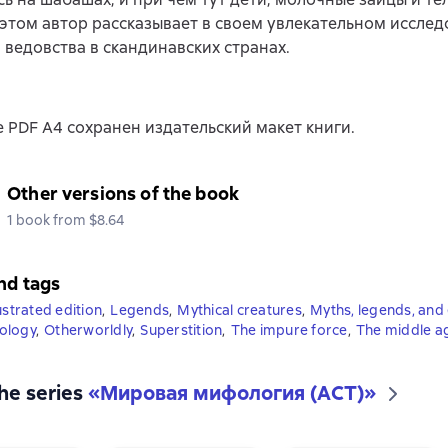
этом автор рассказывает в своем увлекательном иссле
ведовства в скандинавских странах.
 PDF A4 сохранен издательский макет книги.
Other versions of the book
1 book from $8.64
nd tags
lustrated edition
,
Legends
,
Mythical creatures
,
Myths, legends, and 
ology
,
Otherworldly
,
Superstition
,
The impure force
,
The middle a
the series
«
Мировая мифология (АСТ)
»