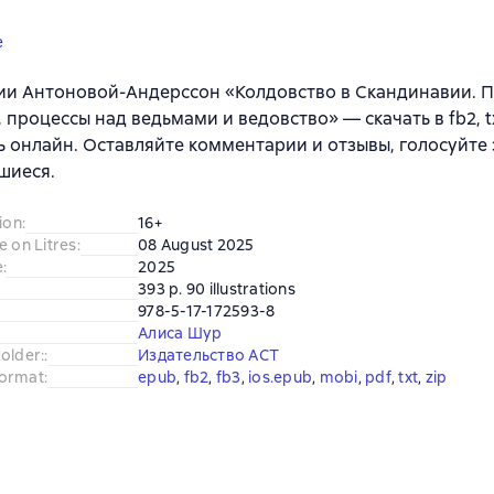
e
ии Антоновой-Андерссон «Колдовство в Скандинавии. 
, процессы над ведьмами и ведовство» — скачать в fb2, tx
ь онлайн. Оставляйте комментарии и отзывы, голосуйте 
шиеся.
ion
:
16+
e on Litres
:
08 August 2025
e
:
2025
393 p. 90 illustrations
978-5-17-172593-8
Алиса Шур
older:
:
Издательство АСТ
ormat
:
epub
, 
fb2
, 
fb3
, 
ios.epub
, 
mobi
, 
pdf
, 
txt
, 
zip