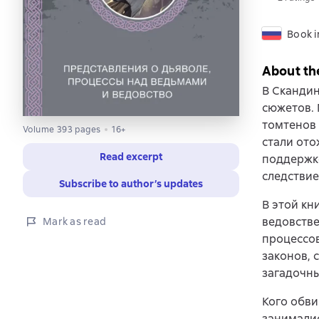
Book i
About th
В Скандин
сюжетов. 
томтенов 
Volume 393 pages
16+
стали ото
Read excerpt
поддержко
следствие
Subscribe to author’s updates
В этой кн
ведовстве
Mark as read
процессов
законов, 
загадочны
Кого обви
занималис