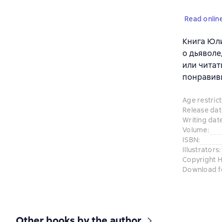
Read onlin
Книга Юл
о дьяволе
или читат
понравив
Age restrict
Release dat
Writing dat
Volume
:
ISBN
:
Illustrators
:
Copyright H
Download f
Other books by the author