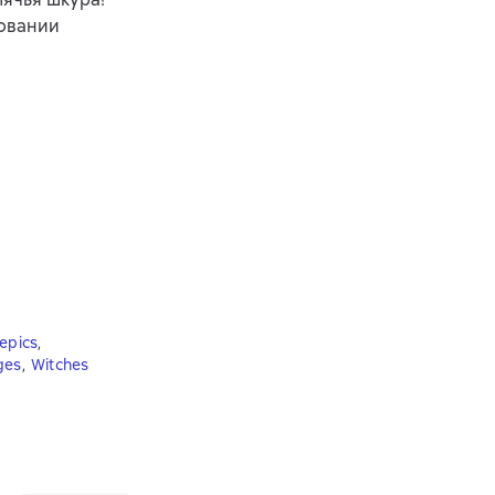
довании
epics
,
ges
,
Witches