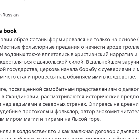
n Russian
e book
авии образ Сатаны формировался не только на основе 
Местные фольклорные предания о нечисти вроде тролле
и водяных также вплетались в христианский нарратив и
ждествляться с дьявольской силой. В дальнейшем заруч
й государства, церковь начала борьбу с суевериями и 
м чего стали процессы над обвиняемыми в колдовстве.
иге, посвященной самобытным представлениям о дьявол
 в Скандинавии, рассматриваются исторические предпо
 над ведьмами в северных странах. Опираясь на древние
судебные протоколы и фольклор, автор знакомит читател
м миром магии и пирами на Лысой горе.
няли в колдовстве? Кто и как заключал договор с дьяво
ь на шабашах, и при чем тут дети, молочные зайцы и те