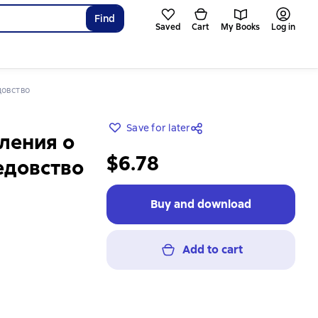
Find
Saved
Cart
My Books
Log in
довство
Save for later
ления о
$6.78
едовство
Buy and download
Add to cart