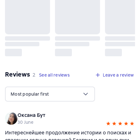
Reviews
,
2 reviews
2
See all reviews
Leave a review
Most popular first
Оксана Бут
30 June
Интереснейшее продолжение истории о поисках и