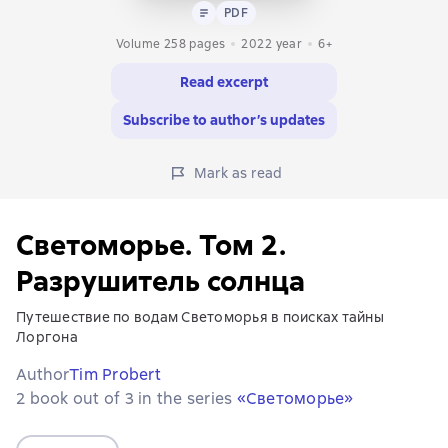
Text
PDF
PDF
Volume 258 pages
2022
year
6+
Read excerpt
Subscribe to author’s updates
Mark as read
Светоморье. Том 2.
Разрушитель солнца
Путешествие по водам Светоморья в поисках тайны
Лоргона
Author
Tim Probert
2 book out of 3 in the series
«Светоморье»