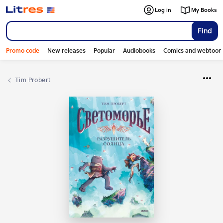
Log in
My Books
Find
Promo code
New releases
Popular
Audiobooks
Comics and webtoon
Tim Probert