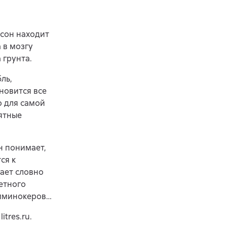
рсон находит
 в мозгу
 грунта.
ль,
новится все
о для самой
ятные
н понимает,
ся к
ает словно
етного
омминокеров…
tres.ru.