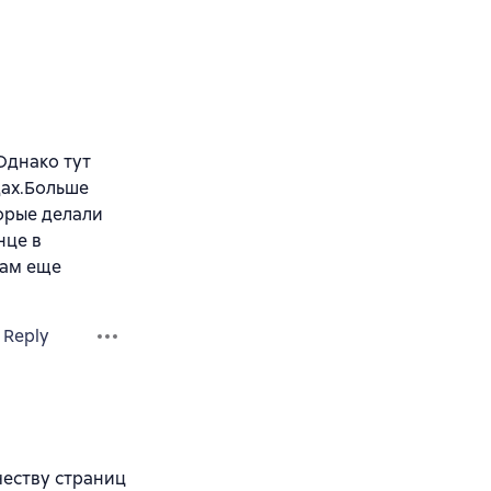
Однако тут
дах.Больше
орые делали
нце в
там еще
Reply
честву страниц