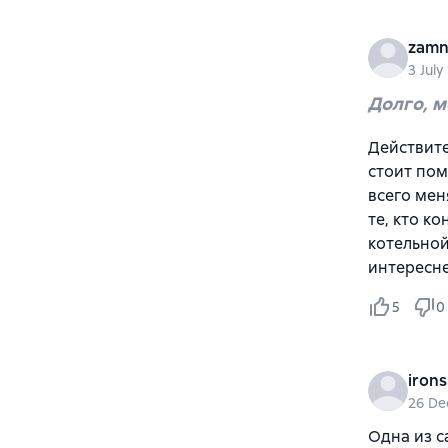
zamn
3 July
Долго, м
Действите
стоит пом
всего мен
те, кто к
котельной
интересне
5
0
iron
26 De
Одна из с