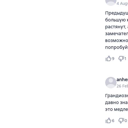
4 Aug
Предыдущ
большую к
растянут,
замечател
возможно,
попробуйт
9
1
anhe
26 Fe
Грандиозн
давно зна
это медле
6
0