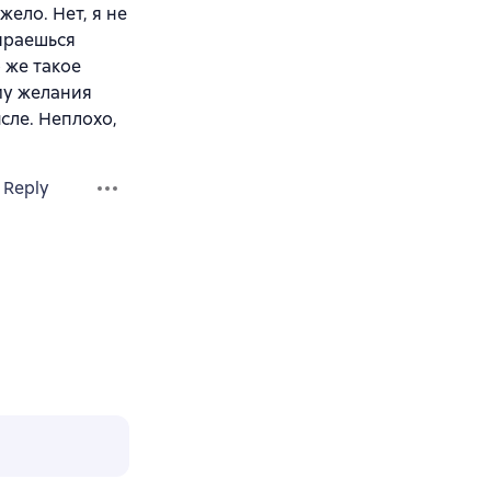
ело. Нет, я не
ираешься
 же такое
му желания
сле. Неплохо,
Reply