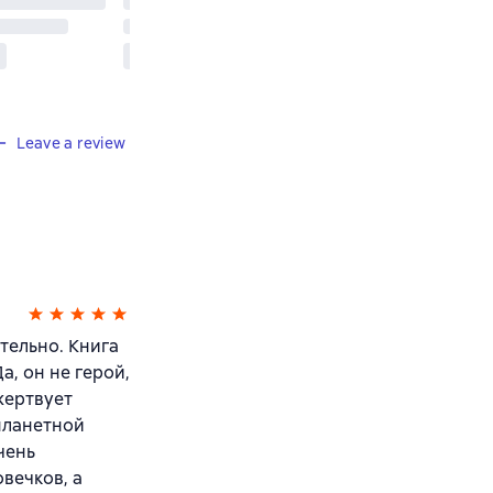
Leave a review
тельно. Книга
а, он не герой,
жертвует
планетной
чень
вечков, а