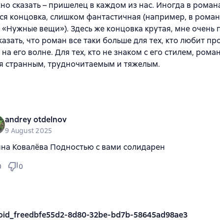
но сказать – пришелец в каждом из нас. Иногда в роман
ся концовка, слишком фантастичная (например, в рома
 «Нужные вещи»). Здесь же концовка крутая, мне очень 
казать, что роман все таки больше для тех, кто любит п
о на его волне. Для тех, кто не знаком с его стилем, ром
я странным, трудночитаемым и тяжелым.
andrey otdelnov
9 August 2025
на Ковалёва Подностью с вами солидарен
0
0
oid_freedbfe55d2-8d80-32be-bd7b-58645ad98ae3