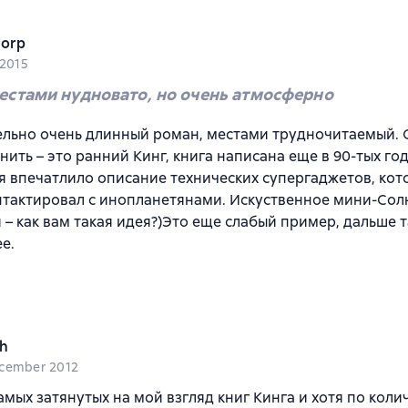
orp
 2015
естами нудновато, но очень атмосферно
льно очень длинный роман, местами трудночитаемый. 
нить – это ранний Кинг, книга написана еще в 90-тых го
я впечатлило описание технических супергаджетов, кот
онтактировал с инопланетянами. Искуственное мини-Сол
 – как вам такая идея?)Это еще слабый пример, дальше 
е.
sh
cember 2012
амых затянутых на мой взгляд книг Кинга и хотя по коли