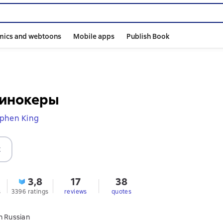
mics and webtoons
Mobile apps
Publish Book
инокеры
phen King
t
3,8
17
38
s
3396 ratings
reviews
quotes
n Russian