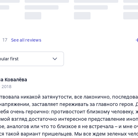
,
17 reviews
17
See all reviews
lar first
а Ковалёва
e 2018
твовала никакой затянутости, все лаконично, последова
напряжении, заставляет переживать за главного героя. Д
себя очень героично: противостоит близкому человеку, 
 мой взгляд достаточно интересное представление ино
ое, аналогов или что то близкое я не встречала – и мне о
я такой вариант пришельцев. Мы все ждем зеленых чело