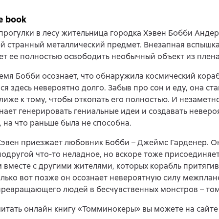
e book
прогулки в лесу жительница городка Хэвен Бобби Анде
й странный металлический предмет. Внезапная вспышка
т ее полностью освободить необычный объект из плена
емя Бобби осознает, что обнаружила космический кораб
я здесь невероятно долго. Забыв про сон и еду, она ста
лиже к тому, чтобы откопать его полностью. И незаметн
нает генерировать гениальные идеи и создавать неверо
 на что раньше была не способна.
Хэвен приезжает любовник Бобби – Джеймс Гарденер. О
 подругой что-то неладное, но вскоре тоже присоединяет
 вместе с другими жителями, которых корабль притягив
олько вот позже он осознает невероятную силу межплан
 превращающего людей в бесчувственных монстров – т
читать онлайн книгу «Томминокеры» вы можете на сайте li