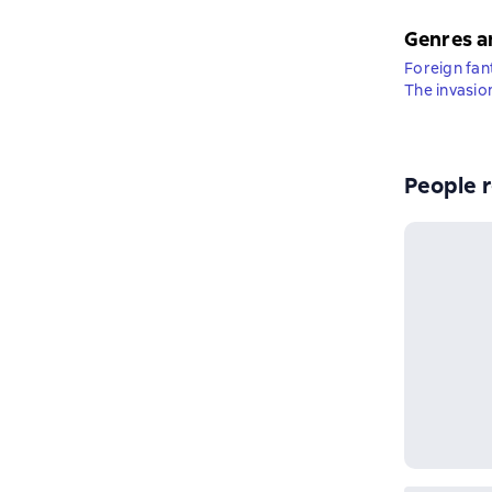
Genres a
Foreign fan
The invasion
People r