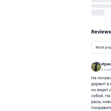
Reviews
Most popu
Ирин
4 Jun
Не почувс
держит в 
но ведет 
собой. На
расы, нов
понравилс