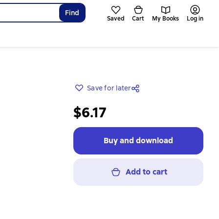
Find
Saved
Cart
My Books
Log in
Save for later
$6.17
Buy and download
Add to cart