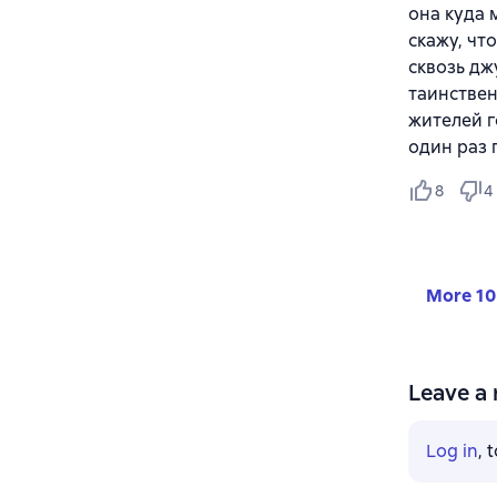
она куда 
скажу, чт
сквозь дж
таинствен
жителей г
один раз 
8
4
More 10
Leave a 
Log in
, 