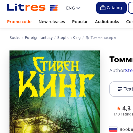
Catalog
ENG
Promo code
New releases
Popular
Audiobooks
Co
Books
Foreign fantasy
Stephen King
📚 
Томминокеры
Томм
Author
Ste
Tex
4,3
170 rating
Book i