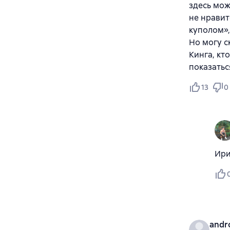
здесь мож
не нравит
куполом»,
Но могу с
Кинга, кт
показатьс
13
0
Ири
andr