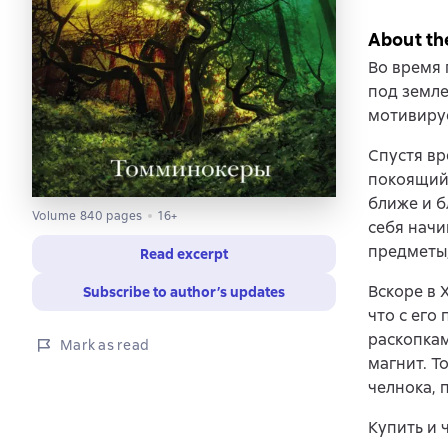
About th
Во время 
под земле
мотивируе
Спустя вр
покоящийс
ближе и б
Volume 840 pages
16+
себя начи
предметы,
Read excerpt
Вскоре в 
Subscribe to author’s updates
что с его
раскопкам
Mark as read
магнит. Т
челнока,
Купить и 