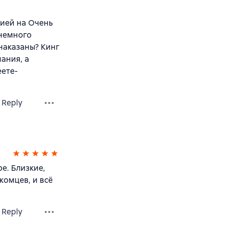
ией на Очень
 немного
 наказаны? Кинг
ания, а
еете-
Reply
е. Близкие,
омцев, и всё
Reply