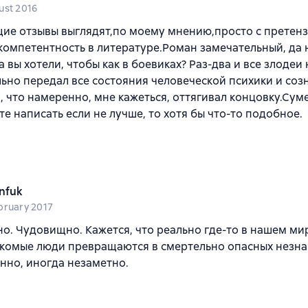
ust 2016
ие отзывы выглядят,по моему мнению,просто с претенз
омпетентность в литературе.Роман замечательный, да
 а вы хотели, чтобы как в боевиках? Раз-два и все злодеи
ьно передал все состояния человеческой психики и созн
 что намеренно, мне кажеться, оттягивал концовку.Сум
е написать если не лучше, то хотя бы что-то подобное.
nfuk
bruary 2017
о. Чудовищно. Кажется, что реально где-то в нашем мир
комые люди превращаются в смертельно опасных незнак
нно, иногда незаметно.