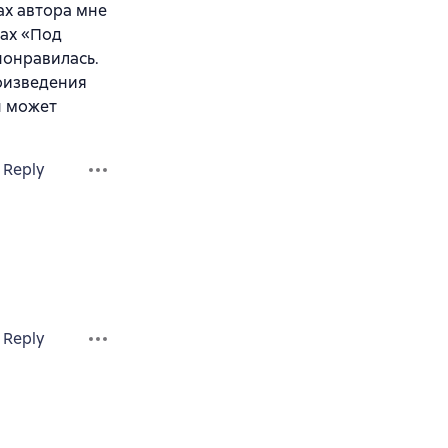
ах автора мне
нах «Под
понравилась.
роизведения
ан может
Reply
Reply