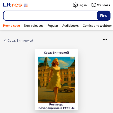
Log in
My Books
Find
Promo code
New releases
Popular
Audiobooks
Comics and webtoon
Серж Винтеркей