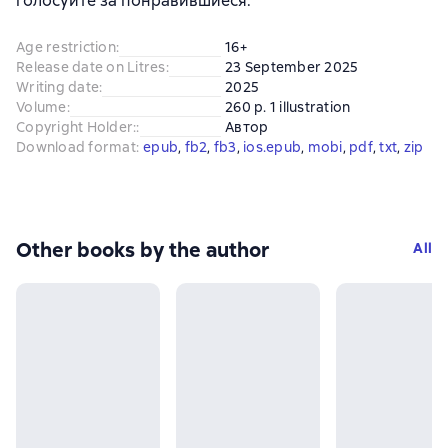
голосуйте за понравившиеся.
Age restriction
:
16+
Release date on Litres
:
23 September 2025
Writing date
:
2025
Volume
:
260 p. 1 illustration
Copyright Holder:
:
Автор
Download format
:
epub
, 
fb2
, 
fb3
, 
ios.epub
, 
mobi
, 
pdf
, 
txt
, 
zip
Other books by the author
All