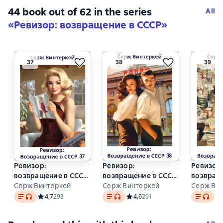
44 book out of 62 in the series
All
«Ревизор: возвращение в СССР»
Ревизор:
Ревизор:
Ревизор:
возвращение в СССР
возвращение в СССР
возвращ
37
Серж Винтеркей
38
Серж Винтеркей
39
Серж Ви
Text
, audio format available
Text
, audio format available
Text
, audi
Средний рейтинг 4,7 на основе 293 оценок
4,7
293
Средний рейтинг 4,6 на основе 
4,6
291
Ср