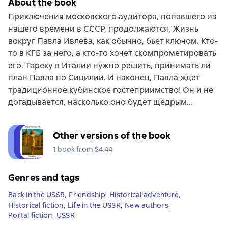
About the book
Приключения московского аудитора, попавшего из
нашего времени в СССР, продолжаются. Жизнь
вокруг Павла Ивлева, как обычно, бьет ключом. Кто-
то в КГБ за него, а кто-то хочет скомпрометировать
его. Тареку в Италии нужно решить, принимать ли
план Павла по Сицилии. И наконец, Павла ждет
традиционное кубинское гостеприимство! Он и не
догадывается, насколько оно будет щедрым…
Other versions of the book
1 book from $4.44
Genres and tags
Back in the USSR
,
Friendship
,
Historical adventure
,
Historical fiction
,
Life in the USSR
,
New authors
,
Portal fiction
,
USSR