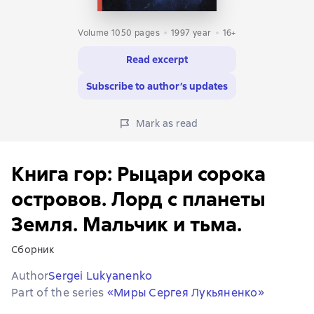
Volume 1050 pages
1997
year
16+
Read excerpt
Subscribe to author’s updates
Mark as read
Книга гор: Рыцари сорока
островов. Лорд с планеты
Земля. Мальчик и тьма.
Сборник
Author
Sergei Lukyanenko
Part of the series
«Миры Сергея Лукьяненко»