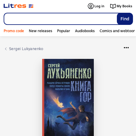
Log in
My Books
Find
Promo code
New releases
Popular
Audiobooks
Comics and webtoon
Sergei Lukyanenko