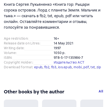
Книга Сергея Лукьяненко «Книга гор: Рыцари
сорока островов. Лорд с планеты Земля. Мальчик и
тьма.» — скачать в fb2, txt, epub, pdf или читать
онлайн. Оставляйте комментарии и отзывы,
голосуйте за понравившиеся.
Age restriction
:
16+
Release date on Litres
:
14 May 2021
Writing date
:
1997
Volume
:
1050 p.
ISBN
:
978-5-17-135986-7
Copyright Holder:
:
Издательство АСТ
Download format
:
epub
, 
fb2
, 
fb3
, 
ios.epub
, 
mobi
, 
pdf
, 
txt
, 
zip
Other books by the author
All