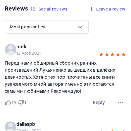
Reviews
,
12 reviews
12
See all reviews
Leave a review
Most popular first
nutk
13 April 2021
Перед нами обширный сборник ранних
произведений Лукьяненко,вышедших в далёких
девяностых.Хотя с тех пор прочитаны все книги
уважаемого мной автора,именно эти остаются
самыми любимыми.Рекомендую!
Reply
19
1
dallaspb
22 May 2021