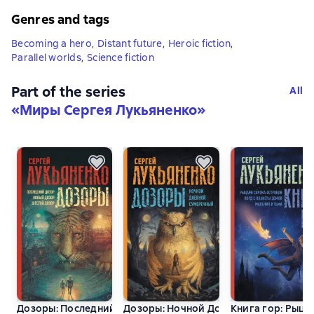
Genres and tags
Becoming a hero
,
Distant future
,
Heroic fiction
,
Parallel worlds
,
Science fiction
Part of the series
All
«
Миры Сергея Лукьяненко
»
Дозоры: Последний Дозор. Новый Дозор. Шестой Дозор
Дозоры: Ночной Дозор. Дневной Доз
Книга гор: Рыца