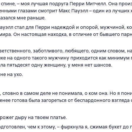
спине, – моя лучшая подруга Перри Митчелл. Она прои
енными глазами смотрит Макс Пауэлл – один из лучших 
казался мне раньше.
 Пауэлл стал для Перри надеждой и опорой, мужчиной, к
мира. Он настоящая находка, в отличие от бывшего пар
ответственного, заботливого, любящего, одним словом, 
ике на одного такого мужчину приходится как минимум 
ала пятьдесят одну женщину, у меня нет шансов.
не на ухо.
, словно в самом деле не понимала, о ком она. Но я пон
енее готова была загореться от беспардонного взгляда 
прожег дыру на твоем платье.
дготовлен, чем к этому, – фыркнула я, сжимая букет до