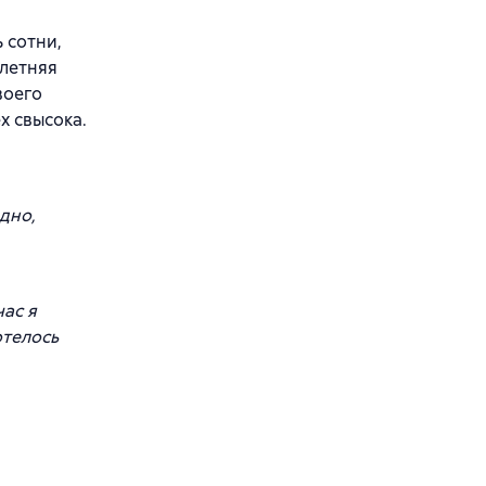
 сотни,
илетняя
воего
х свысока.
одно,
ас я
отелось