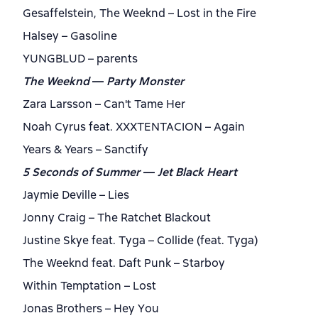
Gesaffelstein, The Weeknd – Lost in the Fire
Halsey – Gasoline
YUNGBLUD – parents
The Weeknd
—
Party Monster
Zara Larsson – Can't Tame Her
Noah Cyrus feat. XXXTENTACION – Again
Years & Years – Sanctify
5 Seconds of Summer
—
Jet Black Heart
Jaymie Deville – Lies
Jonny Craig – The Ratchet Blackout
Justine Skye feat. Tyga – Collide (feat. Tyga)
The Weeknd feat. Daft Punk – Starboy
Within Temptation – Lost
Jоnаs Brothers – Hеy Yоu