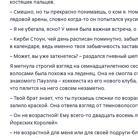
костяшек пальцев.
– Смешно, но ты прекрасно понимаешь, о ком я. Ном
ледовой арены, словно когда-то он попытался укуси
– Я не убегала, ясно? У меня была важная встреча, о
– Кирби Стоун, чей день расписан поминутно, забыл
в календаре, ведь именно твоя забывчивость застав
– Может, вы уже заткнетесь? – раздался гневный ше
Я метнула строгий взгляд на семнадцатилетнюю сес
волосами была похожа на леденец. Она не смогла от
знакомого Пауэлла – хоккеиста из его нового клуба
что пялится на него совсем незаметно.
– Твой брат знает, что ты пускаешь слюнки по возр
залило краской. Она отвела взгляд от темноволосог
– Он не возрастной! Ему всего-то двадцать восемь 
Йоркских Королей».
– Не возрастной для меня или для своей подруги-бл