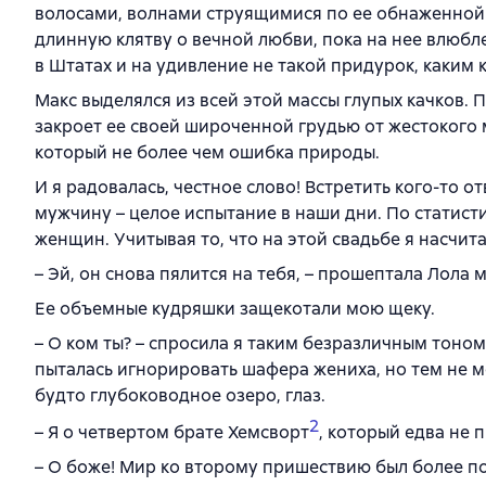
волосами, волнами струящимися по ее обнаженной 
длинную клятву о вечной любви, пока на нее влюбл
в Штатах и на удивление не такой придурок, каким 
Макс выделялся из всей этой массы глупых качков.
закроет ее своей широченной грудью от жестокого 
который не более чем ошибка природы.
И я радовалась, честное слово! Встретить кого-то 
мужчину – целое испытание в наши дни. По статист
женщин. Учитывая то, что на этой свадьбе я насчит
– Эй, он снова пялится на тебя, – прошептала Лола м
Ее объемные кудряшки защекотали мою щеку.
– О ком ты? – спросила я таким безразличным тоном
пыталась игнорировать шафера жениха, но тем не м
будто глубоководное озеро, глаз.
2
– Я о четвертом брате Хемсворт
, который едва не 
– О боже! Мир ко второму пришествию был более по