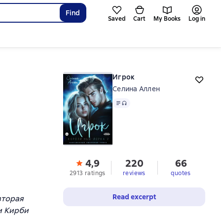
Find
Saved
Cart
My Books
Log in
Игрок
Селина Аллен
Text
, audio format available
4,9
220
66
2913 ratings
reviews
quotes
Read excerpt
вторая
и Кирби