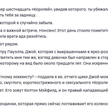
ер шестнадцать «Королей», увидев которого, ты убежал
ть тебя за задницу.
 которой я случайно забыла.
а о важной встрече. Нонсенс! Этот день стоило помети
ила врата ада разойтись.
пот рядом.
тру Пауэлла, Джой, которая с выкрашенными в ярко-ро
ветить мне тем же, взгляд девочки был направлен в сто
, которому на вид было около тридцати лет. Она искренн
астному хоккеисту? – поддела я ее, отчего щеки Джой мо
о, смуглого, короткостриженого и сексуального «Короля
лет. Его зовут Колтон Мэйфилд, и он правый нападающи
ондинки, которая прямо сейчас поглаживает его колено