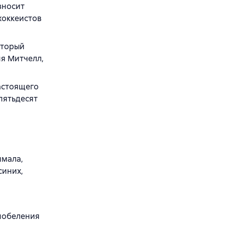
зносит
хоккеистов
оторый
ня Митчелл,
настоящего
пятьдесят
имала,
синих,
 побеления