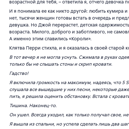
возрастной для тебя, – ответила я, отчего девочка 
И я понимала ее как никто другой: любить кумира и 
нет, тысячи женщин готовы встать в очередь и пре
девушка. Но Джой перерастет, детская одержимость
возраста. Милого, доброго и заботливого, не самов
А именно этим славились «Короли».
Клятва Перри стихла, и я оказалась в своей старой 
В тот вечер я не могла уснуть. Сжимала в руках одея
только бы не слышать стоны и скрип кровати.
Гадство!
Я включила громкость на максимум, надеясь, что 5 
слушала все вышедшие у них песни, некоторые даже 
пить, я решила оценить обстановку. Встала с кроват
Тишина. Наконец-то.
Он ушел. Всегда уходил, как только получал свое, н
Я вышла из спальни, но успела сделать лишь два ша