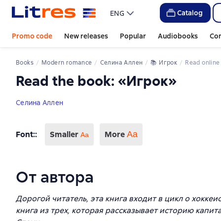
Catalog
ENG
Promo code
New releases
Popular
Audiobooks
Co
Books
Modern romance
Селина Аллен
📚 
Игрок
Read online
Read the book: «Игрок»
Селина Аллен
Font:
:
Smaller
More
Аа
Aa
От автора
Дорогой читатель, эта книга входит в цикл о хокке
книга из трех, которая рассказывает историю капи