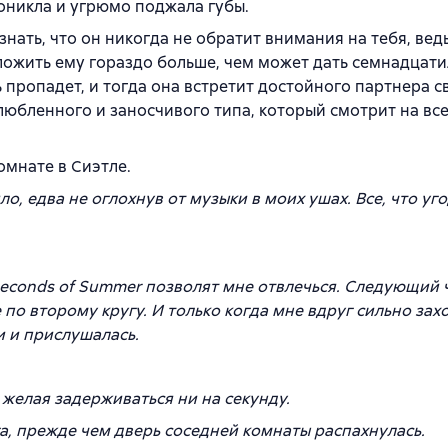
поникла и угрюмо поджала губы.
знать, что он никогда не обратит внимания на тебя, ведь
дложить ему гораздо больше, чем может дать семнадцат
 пропадет, и тогда она встретит достойного партнера с
любленного и заносчивого типа, который смотрит на все
комнате в Сиэтле.
ло, едва не оглохнув от музыки в моих ушах. Все, что уг
Seconds
of
Summer позволят мне отвлечься. Следующий ч
по второму кругу. И только когда мне вдруг сильно зах
и и прислушалась.
е желая задерживаться ни на секунду.
га, прежде чем дверь соседней комнаты распахнулась.