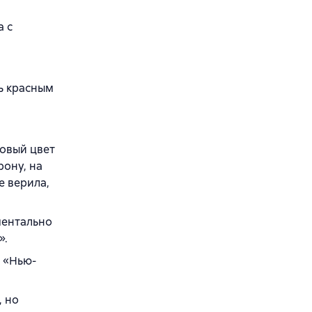
а с
ть красным
зовый цвет
рону, на
е верила,
ментально
».
й «Нью-
, но