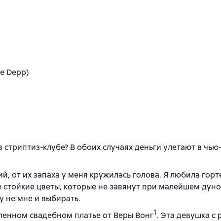
se Depp)
в стриптиз-клубе? В обоих случаях деньги улетают в чью
й, от их запаха у меня кружилась голова. Я любила горт
 стойкие цветы, которые не завянут при малейшем дун
у не мне и выбирать.
1
ленном свадебном платье от Веры Вонг
. Эта девушка с