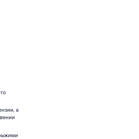
-то
ензии, а
овении
 рыжими