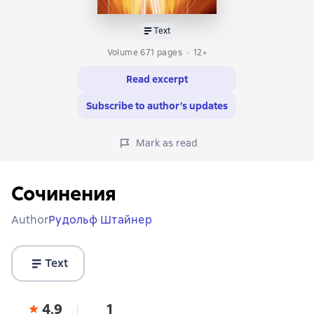
Text
Volume 671 pages
12+
Read excerpt
Subscribe to author’s updates
Mark as read
Сочинения
Author
Рудольф Штайнер
Text
4,9
1