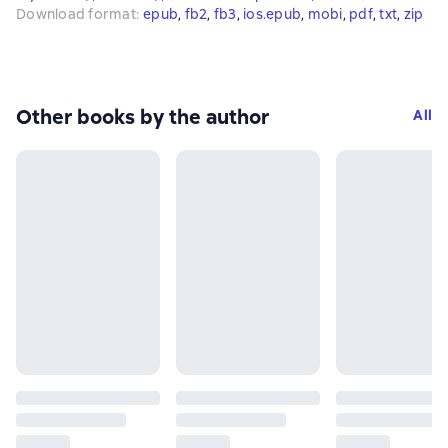
Download format
:
epub
, 
fb2
, 
fb3
, 
ios.epub
, 
mobi
, 
pdf
, 
txt
, 
zip
Other books by the author
All