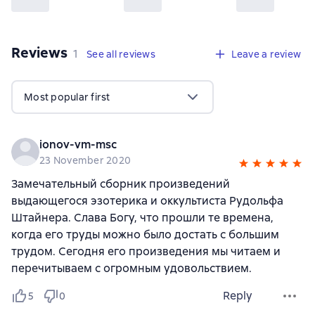
Reviews
,
1 review
1
See all reviews
Leave a review
Most popular first
ionov-vm-msc
23 November 2020
Замечательный сборник произведений
выдающегося эзотерика и оккультиста Рудольфа
Штайнера. Слава Богу, что прошли те времена,
когда его труды можно было достать с большим
трудом. Сегодня его произведения мы читаем и
перечитываем с огромным удовольствием.
Reply
5
0