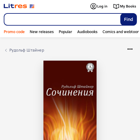
Log in
My Books
Find
Promo code
New releases
Popular
Audiobooks
Comics and webtoon
Рудольф Штайнер