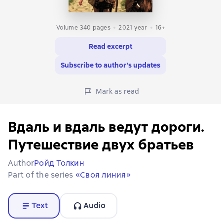
Volume 340 pages
2021
year
16+
Read excerpt
Subscribe to author’s updates
Mark as read
Вдаль и вдаль ведут дороги.
Путешествие двух братьев
Author
Ройд Толкин
Part of the series
«Своя линия»
Text
Audio