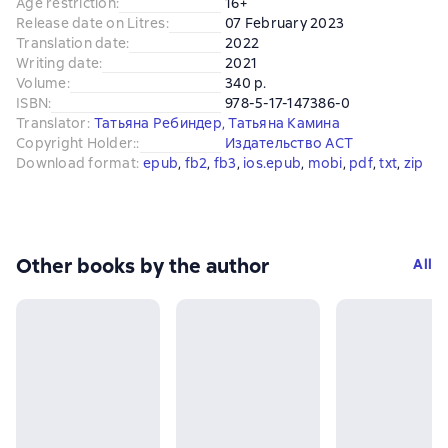
Age restriction
:
16+
Release date on Litres
:
07 February 2023
Translation date
:
2022
Writing date
:
2021
Volume
:
340 p.
ISBN
:
978-5-17-147386-0
Translator
:
Татьяна Ребиндер
,
Татьяна Камина
Copyright Holder:
:
Издательство АСТ
Download format
:
epub
, 
fb2
, 
fb3
, 
ios.epub
, 
mobi
, 
pdf
, 
txt
, 
zip
Other books by the author
All