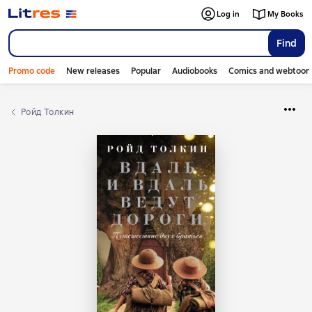
Log in
My Books
Find
Promo code
New releases
Popular
Audiobooks
Comics and webtoon
Ройд Толкин