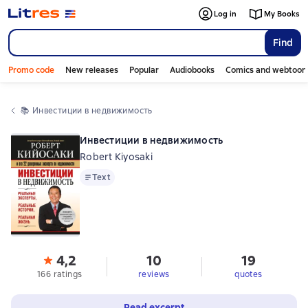
Log in
My Books
Find
Promo code
New releases
Popular
Audiobooks
Comics and webtoon
📚 
Инвестиции в недвижимость
Инвестиции в недвижимость
Robert Kiyosaki
Text
Text
4,2
10
19
166 ratings
reviews
quotes
Read excerpt