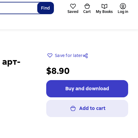
Find
Saved
Cart
My Books
Log in
Save for later
 арт-
$8.90
Buy and download
Add to cart