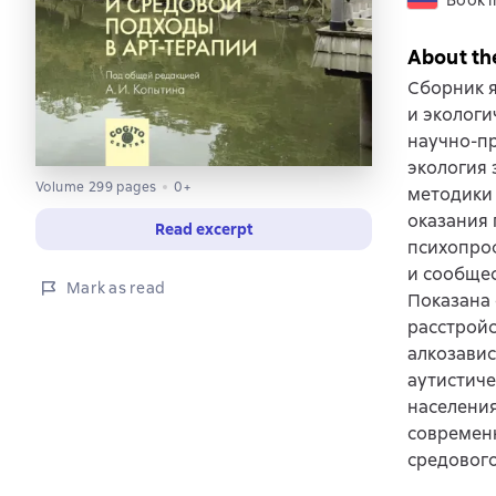
Book i
About th
Сборник 
и экологи
научно-пр
экология 
Volume 299 pages
0+
методики 
оказания 
Read excerpt
психопроф
и сообщес
Mark as read
Показана 
расстройс
алкозавис
аутистиче
населения
современн
средового