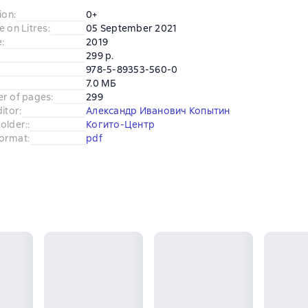
ion
:
0+
e on Litres
:
05 September 2021
e
:
2019
299 p.
978-5-89353-560-0
7.0 МБ
er of pages
:
299
ditor
:
Александр Иванович Копытин
older:
:
Когито-Центр
ormat
:
pdf