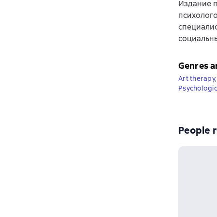
Издание 
психолого
специалис
социальны
Genres a
Art therapy
,
Psychologic
People r