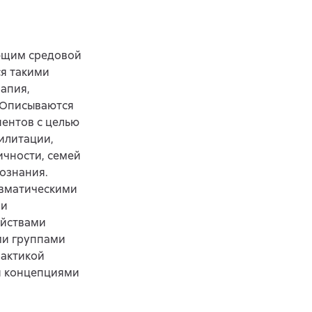
ющим средовой
ся такими
апия,
. Описываются
иентов с целью
илитации,
ичности, семей
ознания.
авматическими
 и
ойствами
ми группами
рактикой
ми концепциями