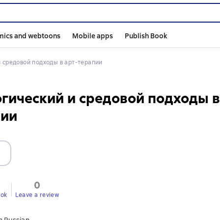
mics and webtoons
Mobile apps
Publish Book
и средовой подходы в арт-терапии
гический и средовой подходы в
пии
0
ook
Leave a review