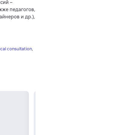
сий –
кже педагогов,
йнеров и др.),
cal consultation
,