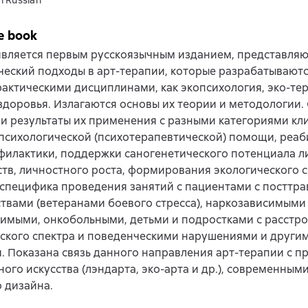
n Russian
e book
является первым русскоязычным изданием, представля
ческий подходы в арт-терапии, которые разрабатывают
актическими дисциплинами, как экопсихология, эко-тер
здоровья. Излагаются основы их теории и методологии
и результаты их применения с разными категориями кл
психологической (психотерапевтической) помощи, реаб
илактики, поддержки саногенетического потенциала л
тв, личностного роста, формирования экологического с
специфика проведения занятий с пациентами с посттр
твами (ветеранами боевого стресса), наркозависимыми
имыми, онкобольными, детьми и подростками с расстр
ского спектра и поведенческими нарушениями и други
. Показана связь данного направления арт-терапии с п
ого искусства (лэндарта, эко-арта и др.), современны
 дизайна.