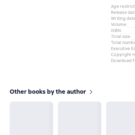
Age restrict
Release dat
Writing dat
Volume
:
ISBN
:
Total size
:
Total numb
Executive E
Copyright H
Download f
Other books by the author