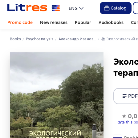
Catalog
ENG
Promo code
New releases
Popular
Audiobooks
Co
Books
Psychoanalysis
Александр Иванович Копытин
📚 
Экологический 
Эколо
тера
PDF
0,0
Rate this b