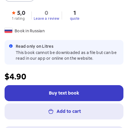
5,0
0
1
1 rating
Leave a review
quote
Book in Russian
Read only on Litres
This book cannot be downloaded as a file but can be
read in our app or online on the website.
$4.90
Buy text book
Add to cart