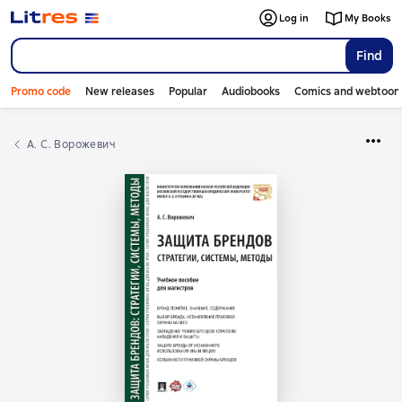
Log in
My Books
Find
Promo code
New releases
Popular
Audiobooks
Comics and webtoon
А. С. Ворожевич