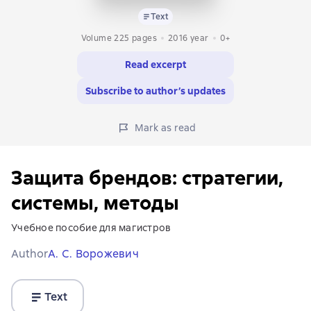
Text
Volume 225 pages
2016
year
0+
Read excerpt
Subscribe to author’s updates
Mark as read
Защита брендов: стратегии,
системы, методы
Учебное пособие для магистров
Author
А. С. Ворожевич
Text