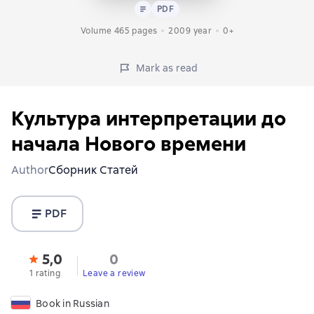
Text
PDF
PDF
Volume 465 pages
2009
year
0+
Mark as read
Культура интерпретации до
начала Нового времени
Author
Сборник Статей
PDF
5,0
0
1 rating
Leave a review
Book in Russian