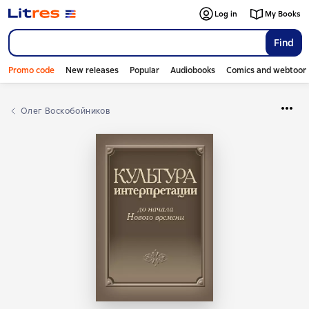
Log in
My Books
Find
Promo code
New releases
Popular
Audiobooks
Comics and webtoon
Олег Воскобойников