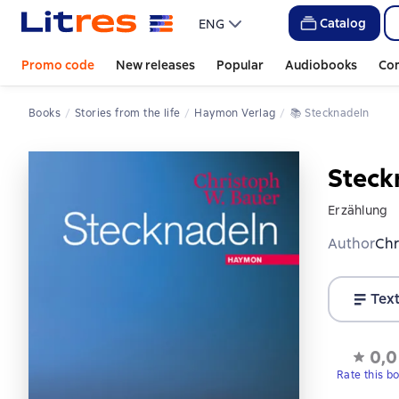
Catalog
ENG
Promo code
New releases
Popular
Audiobooks
Co
Books
stories from the life
Haymon Verlag
📚 
Stecknadeln
Steck
Erzählung
Author
Chr
Tex
0,0
Rate this b