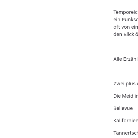
Temporeich
ein Punkso
oft von ei
den Blick ö
Alle Erzäh
Zwei plus 
Die Meidli
Bellevue
Kalifornie
Tannertsc