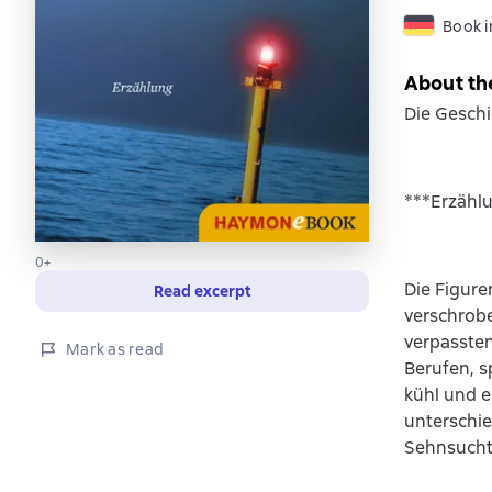
Book 
About th
Die Geschi
***Erzähl
0+
Die Figure
Read excerpt
verschroben
verpassten
Mark as read
Berufen, s
kühl und 
unterschie
Sehnsucht,