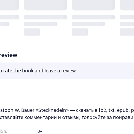
review
to rate the book and leave a review
stoph W. Bauer «Stecknadeln» — скачать в fb2, txt, epub, 
ставляйте комментарии и отзывы, голосуйте за понрави
ion
:
0+