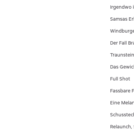
Irgendwo 
Samsas E
Windburg
Der Fall B
Traunstei
Das Gewic
Full Shot
Fassbare 
Eine Mela
Schusstec
Relaunch,