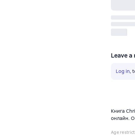
Leave a 
Log in
, 
Книга Chri
онлайн. О
Age restrict