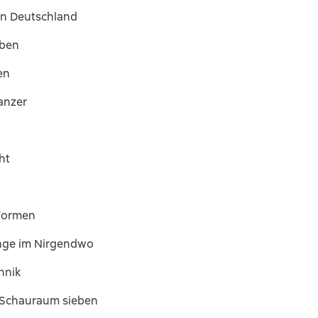
in Deutschland
rben
en
ranzer
n
ht
Formen
nge im Nirgendwo
hnik
 Schauraum sieben