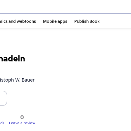
mics and webtoons
Mobile apps
Publish Book
nadeln
istoph W. Bauer
t
0
ook
Leave a review