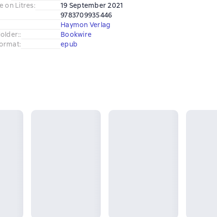
e on Litres
:
19 September 2021
9783709935446
Haymon Verlag
older:
:
Bookwire
ormat
:
epub