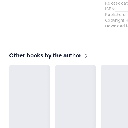
Release dat
ISBN
:
Publishers
:
Copyright H
Download f
Other books by the author