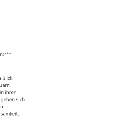
r»***
 Blick
auern
in ihren
 geben sich
en
nsamkeit,