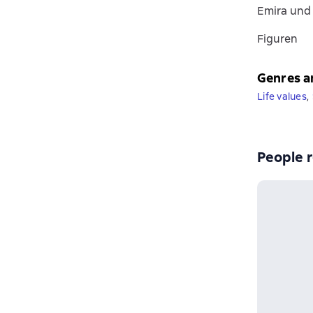
Emira und
Figuren
Genres a
Life values
,
People r