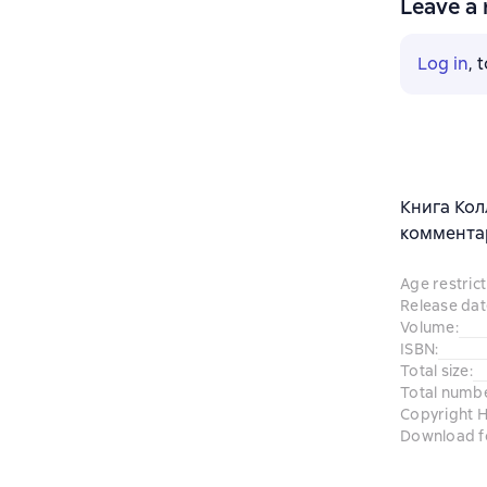
Leave a 
Log in
, 
Книга Кол
комментар
Age restrict
Release dat
Volume
:
ISBN
:
Total size
:
Total numb
Copyright H
Download f