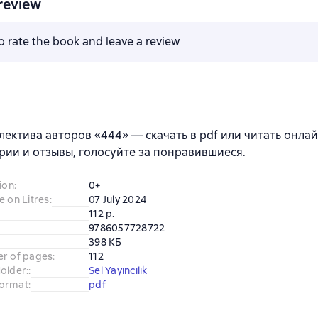
review
to rate the book and leave a review
лектива авторов «444» — скачать в pdf или читать онла
ии и отзывы, голосуйте за понравившиеся.
ion
:
0+
e on Litres
:
07 July 2024
112 p.
9786057728722
398 КБ
er of pages
:
112
older:
:
Sel Yayıncılık
ormat
:
pdf