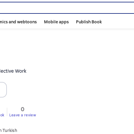
mics and webtoons
Mobile apps
Publish Book
lective Work
0
ook
Leave a review
n Turkish