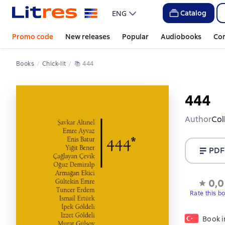
Catalog
ENG
Promo code
New releases
Popular
Audiobooks
Co
Books
сhick-lit
📚 
444
444
Author
Col
PDF
0,0
Rate this b
Book i