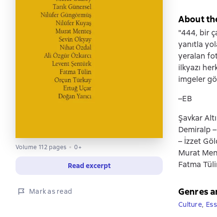
About th
"444, bir 
yanıtla yo
yeralan fo
ilkyazı he
imgeler gö
–EB
Şavkar Alt
Demiralp –
– İzzet Gö
Volume 112 pages
0+
Murat Ment
Fatma Tüli
Read excerpt
Genres a
Mark as read
Culture
,
Ess