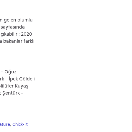
en gelen olumlu
ş sayfasında
ıkabilir : 2020
 bakanlar farklı
k – Oğuz
k – İpek Göldeli
Nilüfer Kuyaş –
t Şentürk –
rature
,
Сhick-lit