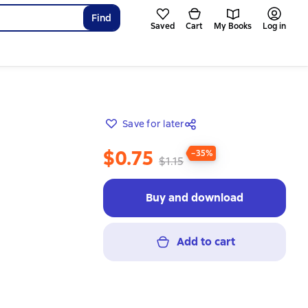
Find
Saved
Cart
My Books
Log in
Save for later
$0.75
−35%
$1.15
Buy and download
Add to cart