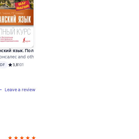
A)
аудиоприложение LECTA)
курс шаг за шагом (+ аудиоприложение LECTA)
нский язык. Полный курс шаг за шагом (+ аудиоприложение LE
 Гонсалес and others
DF
а основе 54 оценок
PDF
Средний рейтинг 3,8 на основе 101 оценок
3,8
101
Leave a review