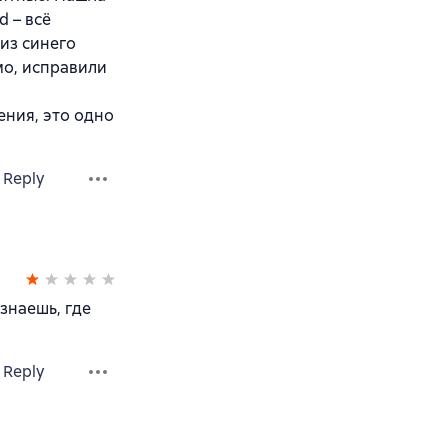
d – всё
 из синего
мо, исправили
ения, это одно
Reply
 знаешь, где
Reply