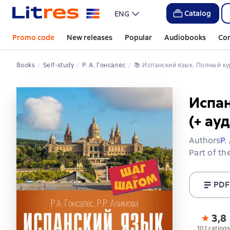
Catalog
ENG
Promo code
New releases
Popular
Audiobooks
Co
Books
Self-study
Р. А. Гонсалес
📚 
Испанский язык. Полный к
Испан
(+ ау
Authors
Р.
Part of th
PDF
3,8
101 rating