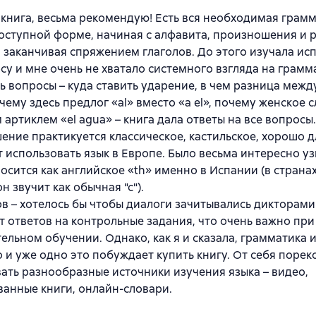
книга, весьма рекомендую! Есть вся необходимая грамм
оступной форме, начиная с алфавита, произношения и 
 заканчивая спряжением глаголов. До этого изучала ис
су и мне очень не хватало системного взгляда на грамм
ь вопросы – куда ставить ударение, в чем разница между
очему здесь предлог «al» вместо «a el», почему женское 
 артиклем «el agua» – книга дала ответы на все вопросы.
ние практикуется классическое, кастильское, хорошо дл
 использовать язык в Европе. Было весьма интересно узн
носится как английское «th» именно в Испании (в страна
н звучит как обычная "с").
в – хотелось бы чтобы диалоги зачитывались дикторам
т ответов на контрольные задания, что очень важно при
ельном обучении. Однако, как я и сказала, грамматика 
 и уже одно это побуждает купить книгу. От себя поре
ать разнообразные источники изучения языка – видео,
анные книги, онлайн-словари.