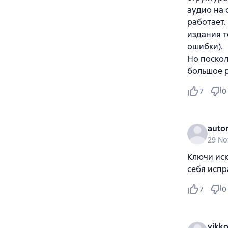
аудио на 
работает.
издания т
ошибки).
Но поскол
большое р
7
0
auto
29 N
Ключи иск
себя испр
7
0
vikk