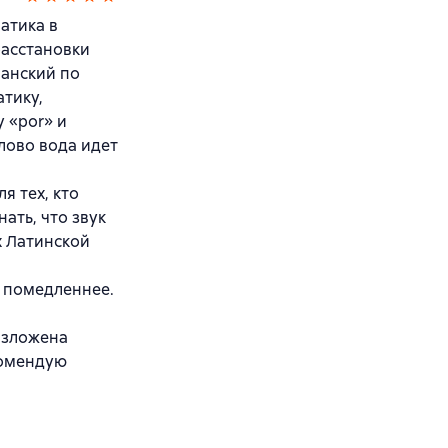
атика в
расстановки
панский по
атику,
 «por» и
слово вода идет
я тех, кто
ать, что звук
х Латинской
и помедленнее.
изложена
комендую