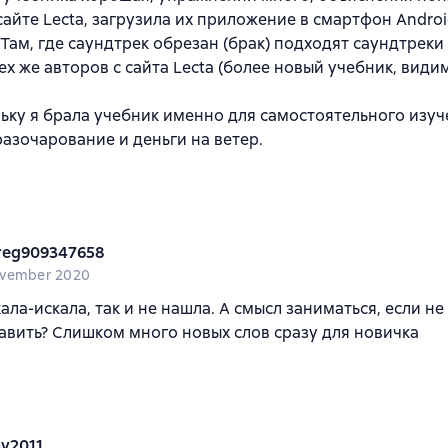
сайте Lecta, загрузила их приложение в смартфон Androi
 Там, где саундтрек обрезан (брак) подходят саундтреки
ех же авторов с сайта Lecta (более новый учебник, види
ьку я брала учебник именно для самостоятельного изуч
азочарование и деньги на ветер.
reg909347658
ovember 2020
ала-искала, так и не нашла. А смысл заниматься, если не
авить? Слишком много новых слов сразу для новичка
ov2011