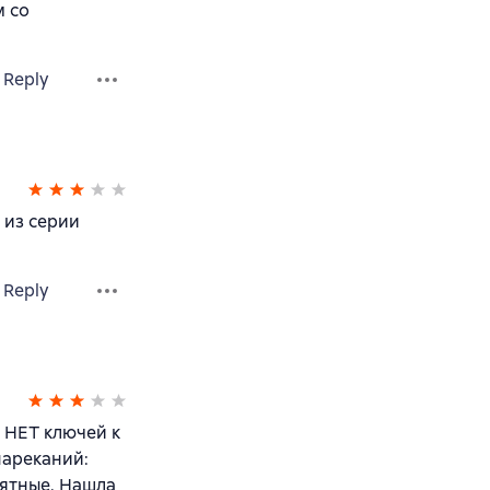
м со
Reply
 из серии
Reply
 НЕТ ключей к
нареканий:
нятные. Нашла