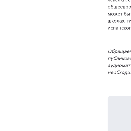
общеевро
может быт
школах, г
испанског
Обращаем 
публикова
аудиомате
необходим