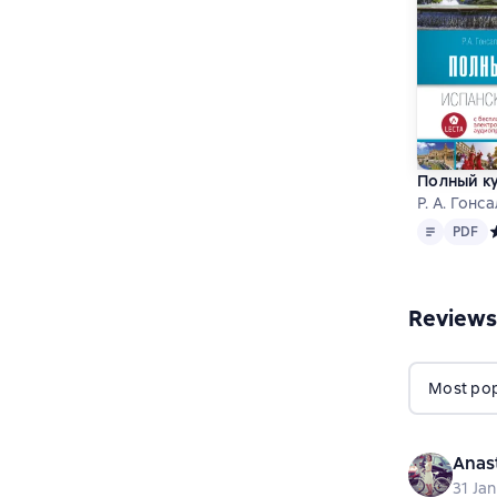
Полный ку
Р. А. Гонс
Text
PDF
PDF
С
Reviews
Most popu
Anas
31 Ja