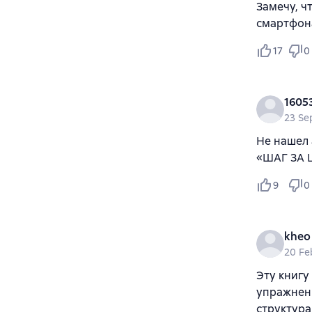
Замечу, ч
смартфон
17
0
1605
23 Se
Не нашел 
«ШАГ ЗА 
9
0
kheo
20 Fe
Эту книгу
упражнени
структура