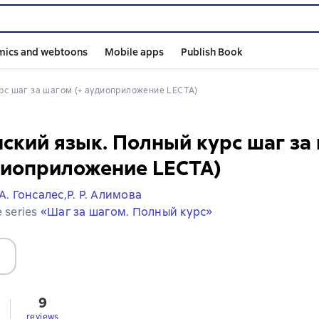
mics and webtoons
Mobile apps
Publish Book
урс шаг за шагом (+ аудиоприложение LECTA)
ский язык. Полный курс шаг за
диоприложение LECTA)
 А. Гонсалес,
Р. Р. Алимова
e series
«Шаг за шагом. Полный курс»
9
s
reviews