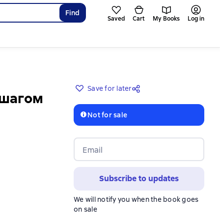
Find
Saved
Cart
My Books
Log in
Save for later
 шагом
Not for sale
Email
Subscribe to updates
We will notify you when the book goes
on sale