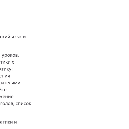
ский язык и
 уроков.
тики с
ктику:
ления
осителями
йте
ожение
голов, список
атики и