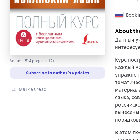
Book i
About th
Данный уч
интересуе
Курс пост
Volume 514 pages
12+
Каждый ур
Subscribe to author’s updates
упражнени
тематичес
Mark as read
материала
языка, со
российско
вынесены 
порядковы
В этом п
лексики, 