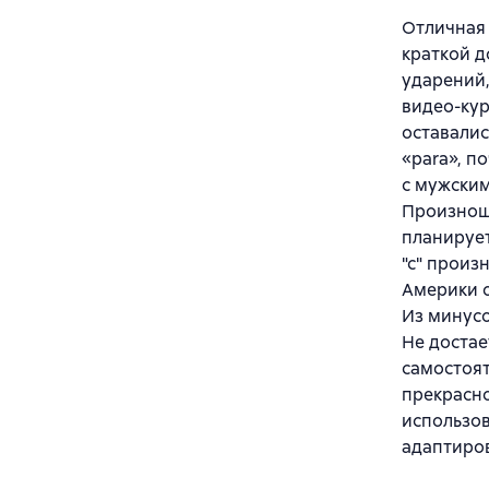
Отличная 
краткой д
ударений,
видео-кур
оставалис
«para», п
с мужским
Произноше
планирует
"с" произ
Америки о
Из минусо
Не достае
самостоят
прекрасно
использов
адаптиров