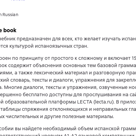
n Russian
e book
ебник предназначен для всех, кто желает изучать испан
тся культурой испаноязычных стран.
роен по принципу от простого к сложному и включает 15
ок содержит объяснения основных тем базовой грамма
ями, а также лексический материал и разговорную пра
кий словарь, тексты и диалоги, упражнения для закреп
. Многие диалоги, тексты и упражнения, озвученные н
вершенно бесплатно доступны для прослушивания на са
й образовательной платформы LECTA (lecta.ru). В прил
таблицы спряжения отклоняющихся и неправильных гла
х числительных и другие полезные материалы.
особии вы найдете необходимый объем испанской грамм
соответствующий уровням А1-А2 языковой компетенции