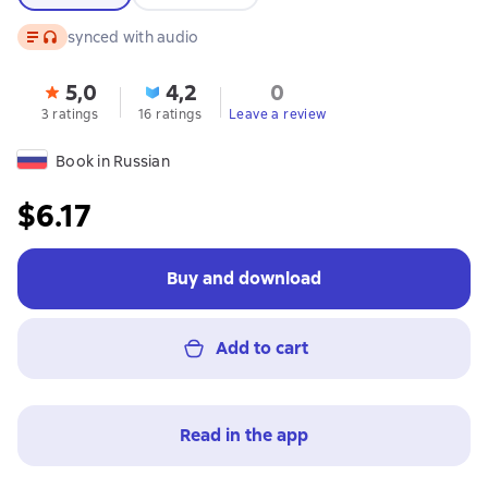
Text
, audio format available
synced with audio
5,0
4,2
0
3 ratings
16 ratings
Leave a review
Book in Russian
$6.17
Buy and download
Add to cart
Read in the app