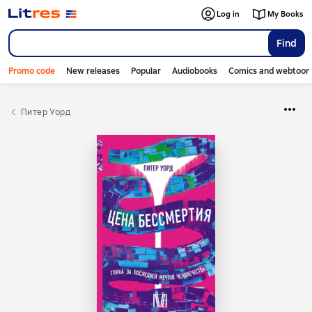
Log in
My Books
Find
Promo code
New releases
Popular
Audiobooks
Comics and webtoon
Питер Уорд