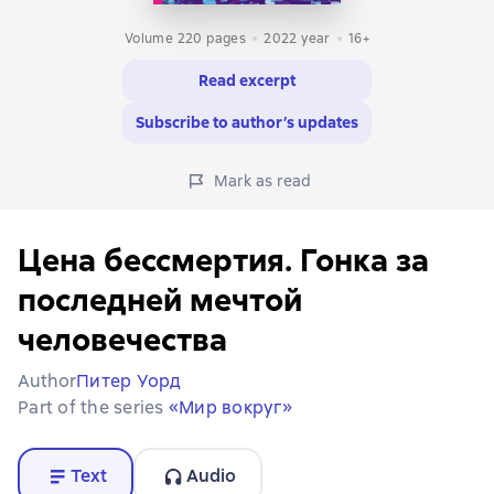
Volume 220 pages
2022
year
16+
Read excerpt
Subscribe to author’s updates
Mark as read
Цена бессмертия. Гонка за
последней мечтой
человечества
Author
Питер Уорд
Part of the series
«Мир вокруг»
Text
Audio