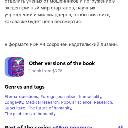
отделить ученых от мошенников и погружение в
эксцентричный мир стартапов, научных
учреждений и миллиардеров, чтобы выяснить,
какова же будет цена бессмертия.
В формате PDF A4 сохранён издательский дизайн.
Other versions of the book
1 book from $6.78
Genres and tags
Eternal questions
,
Foreign journalism
,
Immortality
,
Longevity
,
Medical research
,
Popular science
,
Research
,
Subculture
,
The future of humanity
,
The problems of humanity
Part of the series
«
Мир вокруг
»
All