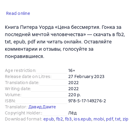
Read online
Книга Питера Уорда «Цена бессмертия. Гонка за
последней мечтой человечества» — скачать в fb2,
txt, epub, pdf или читать онлайн. Оставляйте
комментарии и отзывы, голосуйте за
понравившиеся.
Age restriction
:
16+
Release date on Litres
:
27 February 2023
Translation date
:
2022
Writing date
:
2022
Volume
:
220 p.
ISBN
:
978-5-17-149276-2
Translator
:
Давид Дамте
Copyright Holder:
:
Лёд
Download format
:
epub
, 
fb2
, 
fb3
, 
ios.epub
, 
mobi
, 
pdf
, 
txt
, 
zip