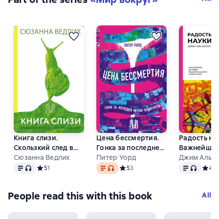
Книга слизи.
Цена бессмертия.
Радость на
Скользкий след в
Гонка за последней
Важнейшие
истории Земли
Сюзанна Ведлих
мечтой
Питер Уорд
рациональ
Джим Аль-
Text
, audio format available
Text
, audio format available
Text
, audio fo
человечества
мышления
Средний рейтинг 5 на основе 1 оценок
5
1
Средний рейтинг 5 на основе 3 о
5
3
Средн
4,4
People read this with this book
All