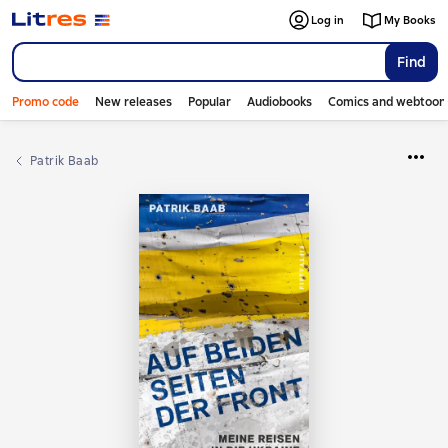
Log in
My Books
Find
Promo code
New releases
Popular
Audiobooks
Comics and webtoon
Patrik Baab