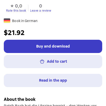
0,0
0
Rate this book
Leave a review
Book in German
$21.92
Buy and download
Add to cart
Read in the app
About the book
Patrik Baab hat die Ukraine bereist – den Westen vor