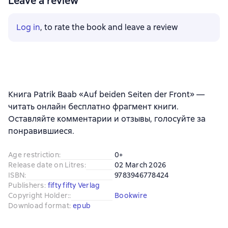
Leave a review
Log in
, to rate the book and leave a review
Книга Patrik Baab «Auf beiden Seiten der Front» —
читать онлайн бесплатно фрагмент книги.
Оставляйте комментарии и отзывы, голосуйте за
понравившиеся.
Age restriction
:
0+
Release date on Litres
:
02 March 2026
ISBN
:
9783946778424
Publishers
:
fifty fifty Verlag
Copyright Holder:
:
Bookwire
Download format
:
epub