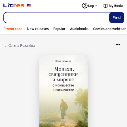
Log in
My Books
Find
Promo code
New releases
Popular
Audiobooks
Comics and webtoon
Ольга Рожнёва