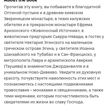
Прочитав эту книгу, вы побываете в благодатной
Оптиной пустыни и в древнем киевском
Зверинецком монастыре, в тихих калужских
обителях и в прекрасном монастыре Ефрема
Аризонского «Живоносный Источник», в
живописных предгорьях Сьерра-Невады, в гостях у
святителя Нектария Эгинского на маленьком
греческом острове Эгина, у святителя Иоанна
Шанхайского на Тубабао и в Сан-Франциско, у
митрополита Лавра и архиепископа Аверкия
(Таушева) в знаменитом Джорданвилле и в
уникальном Ново-Дивеево. Увидите их духовную
красоту, почувствуете намоленность этих мест и
познакомитесь с настоящими подвижниками
православия – монахами и священниками, а также
теми мирянами, которым посчастливилось быть
свидетелями их жизни во славу Господа.