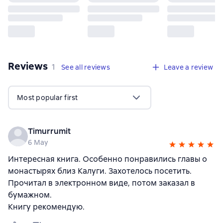
Reviews
,
1 review
1
See all reviews
Leave a review
Most popular first
Timurrumit
6 May
Интересная книга. Особенно понравились главы о
монастырях близ Калуги. Захотелось посетить.
Прочитал в электронном виде, потом заказал в
бумажном.
Книгу рекомендую.