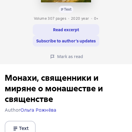
Text
Volume 307 pages
2020
year
0+
Read excerpt
Subscribe to author’s updates
Mark as read
Монахи, священники и
миряне о монашестве и
священстве
Author
Ольга Рожнёва
Text