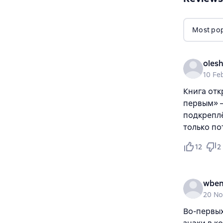
Most popu
oles
10 Fe
Книга отк
первым» –
подкреплё
только по
12
2
wben
20 No
Во-первых