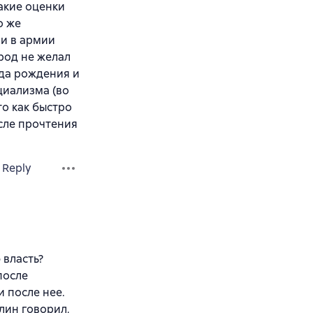
акие оценки
о же
ли в армии
арод не желал
ода рождения и
циализма (во
то как быстро
осле прочтения
Reply
 власть?
после
 после нее.
лин говорил,