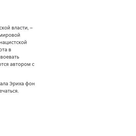
кой власти, –
 мировой
 нацистской
ота в
 воевать
ются автором с
шала Эриха фон
ечаться.