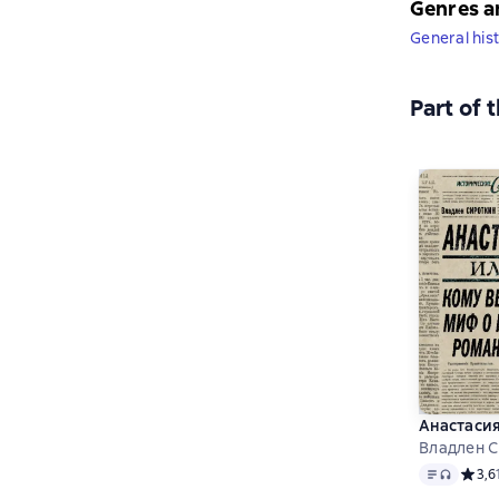
Genres a
General his
Part of 
Анастасия
Владлен 
Text
, audio 
Средн
3,6