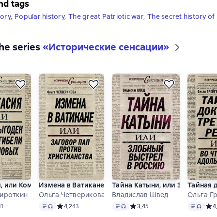
nd tags
tory
,
Popular history
,
The great Patriotic war
,
The secret history of
the series
«
Исторические сенсации
»
, или Кому выгоден миф о гибели Романовых
Измена в Ватикане, или Заговор пап против христ
Тайна Катыни, или Злобный в
Тайная 
Сироткин
Ольга Четверикова
Владислав Швед
Ольга Г
format available
Text
, audio format available
Text
, audio format available
Text
, audi
ий рейтинг 3,6 на основе 11 оценок
11
Средний рейтинг 4,2 на основе 43 оценок
4,2
43
Средний рейтинг 3,4 на основ
3,4
5
Сре
4