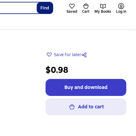
Find
Saved
Cart
My Books
Log in
Save for later
$0.98
Buy and download
Add to cart