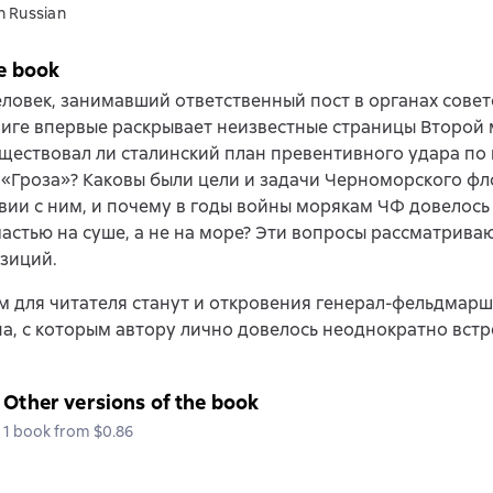
n Russian
e book
еловек, занимавший ответственный пост в органах советс
ниге впервые раскрывает неизвестные страницы Второй
ществовал ли сталинский план превентивного удара по
«Гроза»? Каковы были цели и задачи Черноморского фл
вии с ним, и почему в годы войны морякам ЧФ довелось
астью на суше, а не на море? Эти вопросы рассматрива
зиций.
 для читателя станут и откровения генерал-фельдмар
, с которым автору лично довелось неоднократно встр
Other versions of the book
1 book from $0.86