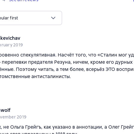
lar first
hkevichav
bruary 2019
ровенно спекулятивная. Насчёт того, что «Сталин мог у
 перепевки предателя Резуна, ничем, кроме его дурных
нные. Поэтому читать, а тем более, всерьёз ЭТО воспри
томственные антисталинисты.
wolf
vember 2019
, не Ольга Грейгъ, как указано в аннотации, а Олег Грей