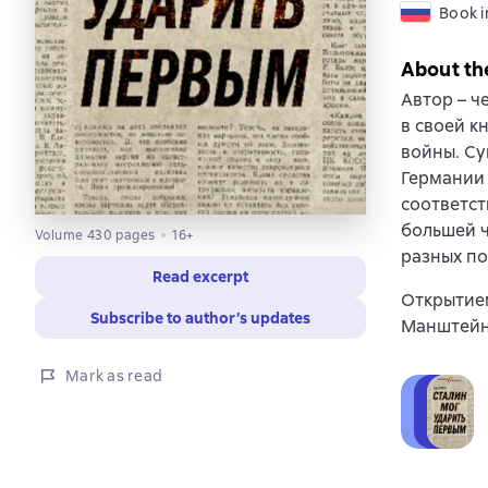
Book i
About th
Автор – ч
в своей к
войны. Су
Германии 
соответст
большей ч
Volume 430 pages
16+
разных по
Read excerpt
Открытием
Subscribe to author’s updates
Манштейна
Mark as read