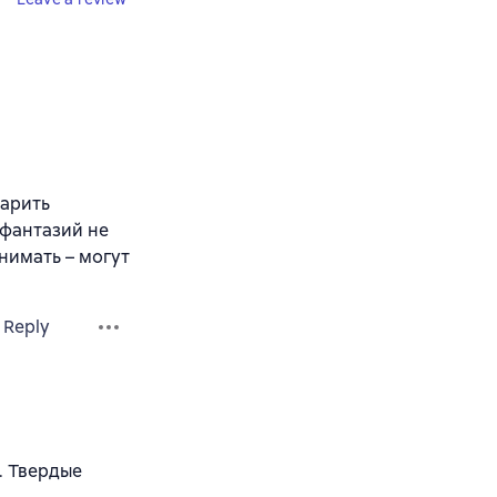
дарить
 фантазий не
нимать – могут
Reply
г. Твердые