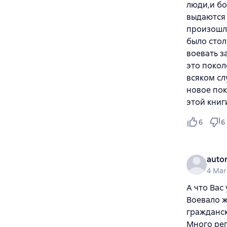
люди,и бо
выдаются 
произошло
было стол
воевать з
это покол
всяком сл
новое пок
этой книг
6
6
auto
4 Mar
А что Вас
Воевало ж
гражданск
Много реп