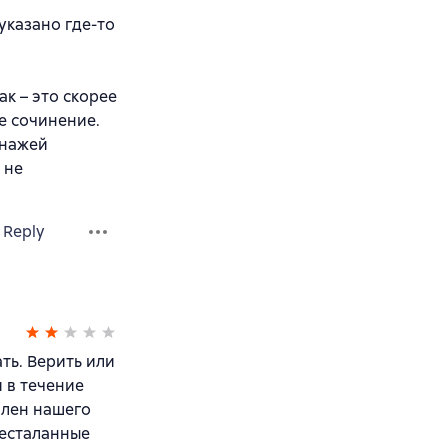
указано где-то
к – это скорее
е сочинение.
онажей
 не
Reply
ть. Верить или
и в течение
член нашего
бесталанные