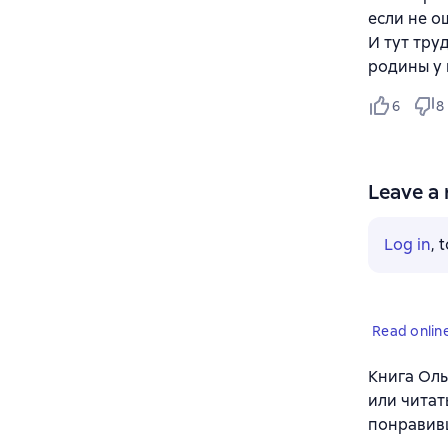
если не о
И тут тру
родины у 
6
8
Leave a 
Log in
, 
Read onlin
Книга Оль
или читат
понравив