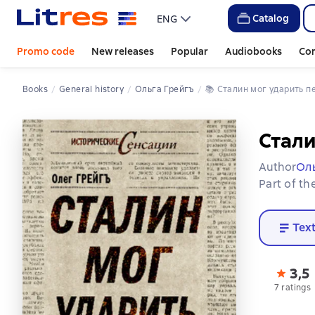
Catalog
ENG
Promo code
New releases
Popular
Audiobooks
Co
Books
General history
Ольга Грейгъ
📚 
Сталин мог ударить 
Стали
Author
Оль
Part of th
Tex
3,5
7 ratings