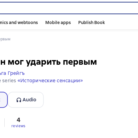
mics and webtoons
Mobile apps
Publish Book
первым
н мог ударить первым
га Грейгъ
e series
«Исторические сенсации»
t
Audio
4
reviews