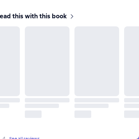
ead this with this book
,
4 reviews
4
See all reviews