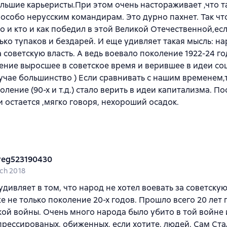
льшие карьеристы.При этом очень настораживает ,что т
особо нерусским командирам. Это дурно пахнет. Так чт
 и кто и как победил в этой Великой Отечественной,ес
ько тупаков и бездарей. И еще удивляет такая мысль: н
а советскую власть. А ведь воевало поколение 1922-24 г
ение выросшее в советское время и верившее в идеи со
учае большинство ) Если сравнивать с нашим временем,
оление (90-х и т.д.) стало верить в идеи капитализма. П
и остается ,мягко говоря, нехороший осадок.
reg523190430
ch 2018
 удивляет в том, что народ не хотел воевать за советскую
е не только поколение 20-х годов. Прошло всего 20 лет 
ой войны. Очень много народа было убито в той войне и
рессированых, обиженных, если хотите, людей. Сам Ста