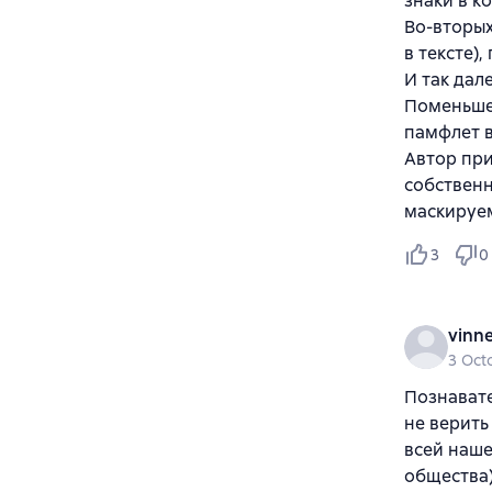
знаки в к
Во-вторых
в тексте),
И так дал
Поменьше 
памфлет в
Автор при
собственн
маскируем
3
0
vinne
3 Oct
Познавате
не верить
всей наше
общества)