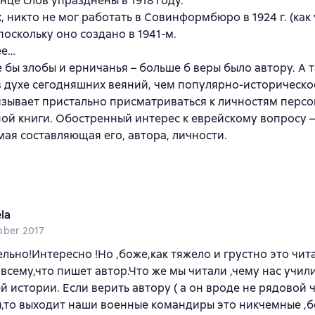
онце слов упразднены в 1918 году.
, никто не мог работать в Совинформбюро в 1924 г. (как 
 поскольку оно создано в 1941-м.
ее…
бы злобы и ерничанья – больше б веры было автору. А та
 духе сегодняшних веяний, чем популярно-историческо
зывает пристально присматриваться к личностям перс
ой книги. Обостренный интерес к еврейскому вопросу –
ая составляющая его, автора, личности.
la
ober 2017
льно!Интересно !Но ,боже,как тяжело и грустно это чита
 всему,что пишет автор.Что же мы читали ,чему нас учил
й истории. Если верить автору ( а он вроде не рядовой 
,то выходит наши военные командиры это никчемные ,