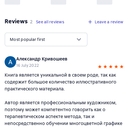
Reviews
,
2 reviews
2
See all reviews
Leave a review
Most popular first
Александр Кривошеев
16 July 2022
Книга является уникальной в своем роде, так как
содержит большое количество иллюстративного
практического материала.
Автор является профессиональным художником,
поэтому может компетентно говорить как о
терапевтическом аспекте метода, так и
непосредственно обучении многоцветной графике