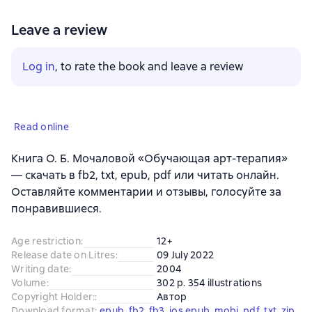
Leave a review
Log in
, to rate the book and leave a review
Read online
Книга О. Б. Мочаловой «Обучающая арт-терапия»
— скачать в fb2, txt, epub, pdf или читать онлайн.
Оставляйте комментарии и отзывы, голосуйте за
понравившиеся.
Age restriction
:
12+
Release date on Litres
:
09 July 2022
Writing date
:
2004
Volume
:
302 p. 354 illustrations
Copyright Holder:
:
Автор
Download format
:
epub
, 
fb2
, 
fb3
, 
ios.epub
, 
mobi
, 
pdf
, 
txt
, 
zip