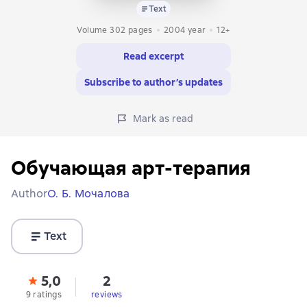
Text
Volume 302 pages
2004
year
12+
Read excerpt
Subscribe to author’s updates
Mark as read
Обучающая арт-терапия
Author
О. Б. Мочалова
Text
5,0
2
9 ratings
reviews