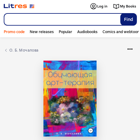
Log in
My Books
Find
Promo code
New releases
Popular
Audiobooks
Comics and webtoon
О. Б. Мочалова