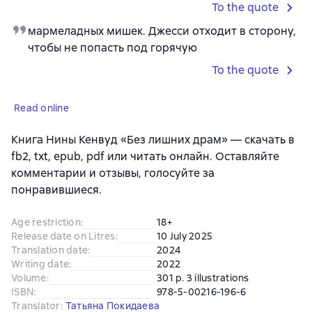
To the quote
мармеладных мишек. Джесси отходит в сторону,
чтобы не попасть под горячую
To the quote
Read online
Книга Нины Кенвуд «Без лишних драм» — скачать в
fb2, txt, epub, pdf или читать онлайн. Оставляйте
комментарии и отзывы, голосуйте за
понравившиеся.
Age restriction
:
18+
Release date on Litres
:
10 July 2025
Translation date
:
2024
Writing date
:
2022
Volume
:
301 p. 3 illustrations
ISBN
:
978-5-00216-196-6
Translator
:
Татьяна Покидаева