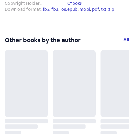
Copyright Holder:
:
Строки
Download format
:
fb2
, 
fb3
, 
ios.epub
, 
mobi
, 
pdf
, 
txt
, 
zip
Other books by the author
All