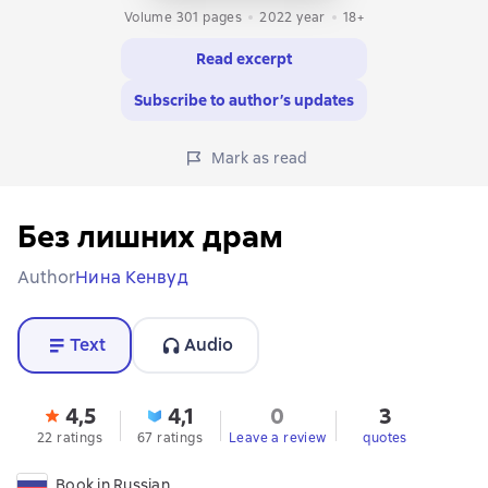
Volume 301 pages
2022
year
18+
Read excerpt
Subscribe to author’s updates
Mark as read
Без лишних драм
Author
Нина Кенвуд
Text
Audio
4,5
4,1
0
3
22 ratings
67 ratings
Leave a review
quotes
Book in Russian