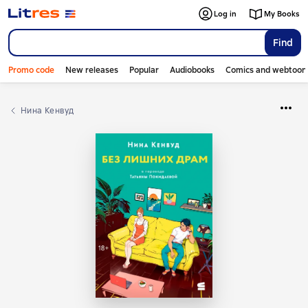
Log in
My Books
Find
Promo code
New releases
Popular
Audiobooks
Comics and webtoon
Нина Кенвуд