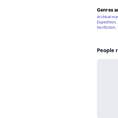
Genres a
Archival mat
Expedition
,
Nonfiction
,
People r