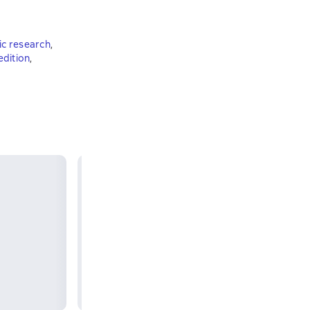
c research
,
edition
,