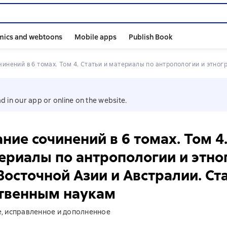
mics and webtoons
Mobile apps
Publish Book
чинений в 6 томах. Том 4. Статьи и материалы по антропологии и этнограф
d in our app or online on the website.
ние сочинений в 6 томах. Том 4.
ериалы по антропологии и этн
осточной Азии и Австралии. Ст
ственным наукам
е, исправленное и дополненное