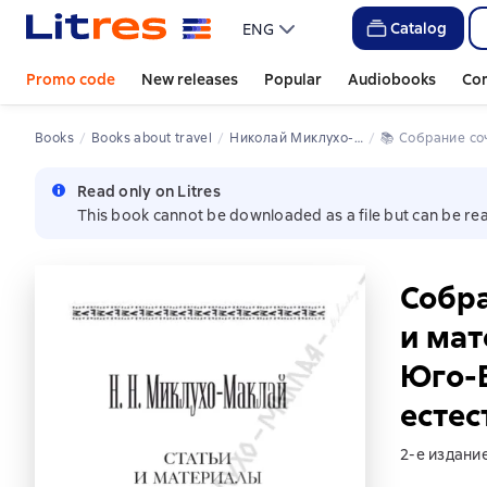
Catalog
ENG
Promo code
New releases
Popular
Audiobooks
Co
Books
Books about travel
Николай Миклухо-Маклай
📚 
Собрание со
Read only on Litres
This book cannot be downloaded as a file but can be rea
Собра
и мат
Юго-В
есте
2-е издани