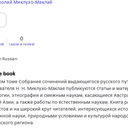
колай Миклухо-Маклай
0
ook
Leave a review
n Russian
e book
том томе Собрания сочинений выдающегося русского пу
вателя Н. Н. Миклухо-Маклая публикуются статьи и мат
гии, этнографии и смежным наукам, касающиеся Австр
 Азии, а также работы по естественным наукам. Книга р
тов и на широкий круг читателей, интересующихся ист
нной науки, природными условиями и культурой народо
ского региона.