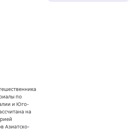
тешественника
ериалы по
алии и Юго-
ассчитана на
орией
в Азиатско-