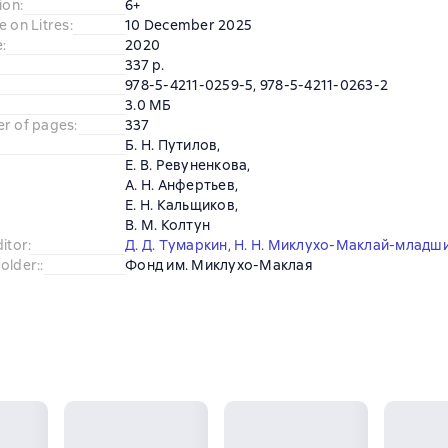
ion
:
6+
e on Litres
:
10 December 2025
e
:
2020
337 p.
978-5-4211-0259-5, 978-5-4211-0263-2
3.0 МБ
er of pages
:
337
Б. Н. Путилов
,
Е. В. Ревуненкова
,
А. Н. Анфертьев
,
Е. Н. Кальщиков
,
В. М. Колтун
ditor
:
Д. Д. Тумаркин
,
Н. Н. Миклухо-Маклай-младш
older:
:
Фонд им. Миклухо-Маклая