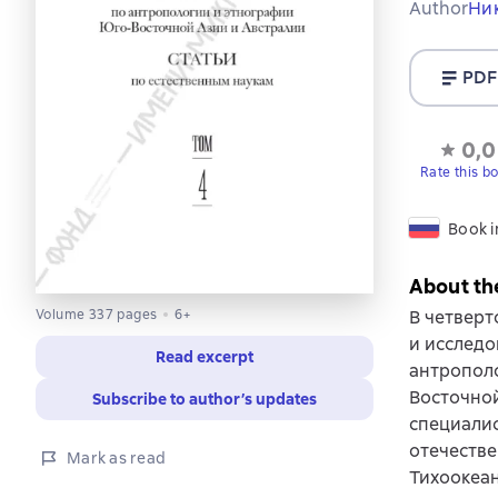
Author
Ни
PDF
0,0
Rate this b
Book i
About th
Volume 337 pages
6+
В четвер
и исследо
Read excerpt
антрополо
Восточной
Subscribe to author’s updates
специалис
отечестве
Mark as read
Тихоокеан