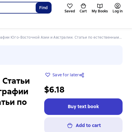
Find
Saved
Cart
My Books
Log in
ии Юго-Восточной Азии и Австралии. Статьи по естественным наукам
Save for later
 Статьи
$6.18
ографии
атьи по
Buy text book
Add to cart