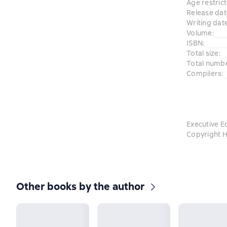
Age restrict
Release dat
Writing dat
Volume
:
ISBN
:
Total size
:
Total numb
Compilers
:
Executive E
Copyright H
Other books by the author