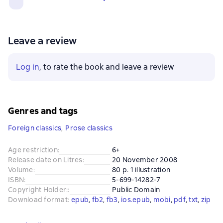
Leave a review
Log in
, to rate the book and leave a review
Genres and tags
Foreign classics
,
Prose classics
Age restriction
:
6+
Release date on Litres
:
20 November 2008
Volume
:
80 p. 1 illustration
ISBN
:
5-699-14282-7
Copyright Holder:
:
Public Domain
Download format
:
epub
, 
fb2
, 
fb3
, 
ios.epub
, 
mobi
, 
pdf
, 
txt
, 
zip