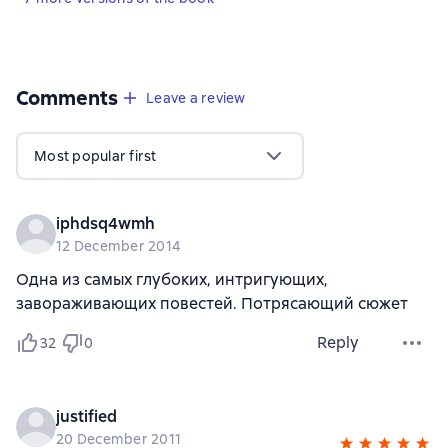
Comments
,
71 reviews
Leave a review
Most popular first
iphdsq4wmh
12 December 2014
Одна из самых глубоких, интригующих,
завораживающих повестей. Потрясающий сюжет
Reply
32
0
justified
20 December 2011