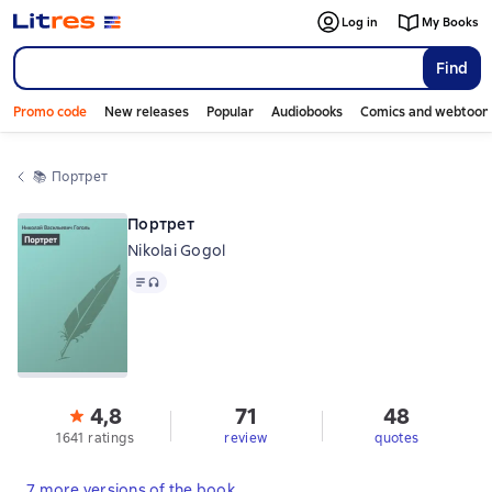
Log in
My Books
Find
Promo code
New releases
Popular
Audiobooks
Comics and webtoon
📚 
Портрет
Портрет
Nikolai Gogol
Text
, audio format available
4,8
71
48
1641 ratings
review
quotes
7 more versions of the book