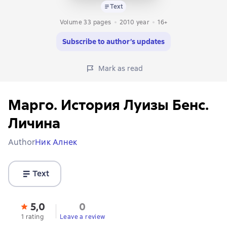
Text
Volume 33 pages
2010
year
16+
Subscribe to author’s updates
Mark as read
Марго. История Луизы Бенс.
Личина
Author
Ник Алнек
Text
5,0
0
1 rating
Leave a review