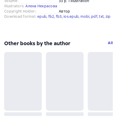
Volume
:
33 p. 1 illustration
Illustrators
:
Алена Некрасова
Copyright Holder:
:
Автор
Download format
:
epub
, 
fb2
, 
fb3
, 
ios.epub
, 
mobi
, 
pdf
, 
txt
, 
zip
Other books by the author
All