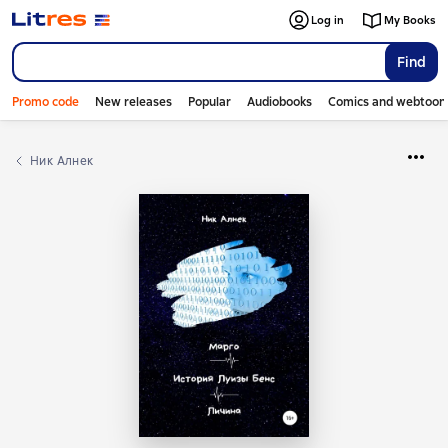
Log in
My Books
Find
Promo code
New releases
Popular
Audiobooks
Comics and webtoon
Ник Алнек