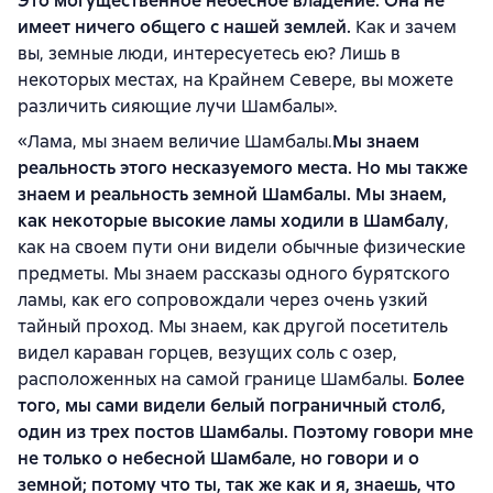
Это могущественное небесное владение. Она не
имеет ничего общего с нашей землей.
Как и зачем
вы, земные люди, интересуетесь ею? Лишь в
некоторых местах, на Крайнем Севере, вы можете
различить сияющие лучи Шамбалы».
«Лама, мы знаем величие Шамбалы.
Мы знаем
реальность этого несказуемого места. Но мы также
знаем и реальность земной Шамбалы. Мы знаем,
как некоторые высокие ламы ходили в Шамбалу
,
как на своем пути они видели обычные физические
предметы. Мы знаем рассказы одного бурятского
ламы, как его сопровождали через очень узкий
тайный проход. Мы знаем, как другой посетитель
видел караван горцев, везущих соль с озер,
расположенных на самой границе Шамбалы.
Более
того, мы сами видели белый пограничный столб,
один из трех постов Шамбалы. Поэтому говори мне
не только о небесной Шамбале, но говори и о
земной; потому что ты, так же как и я, знаешь, что