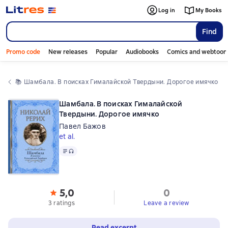
Log in
My Books
Find
Promo code
New releases
Popular
Audiobooks
Comics and webtoon
📚 
Шамбала. В поисках Гималайской Твердыни. Дорогое имячко
Шамбала. В поисках Гималайской
Твердыни. Дорогое имячко
Павел Бажов
et al.
Text
, audio format available
5,0
0
3 ratings
Leave a review
Read excerpt