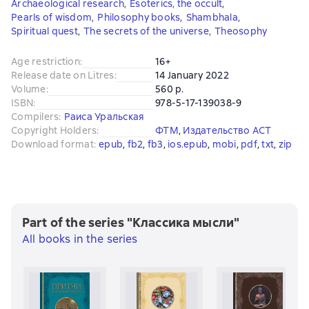
Archaeological research
,
Esoterics, the occult
,
Pearls of wisdom
,
Philosophy books
,
Shambhala
,
Spiritual quest
,
The secrets of the universe
,
Theosophy
Age restriction
:
16+
Release date on Litres
:
14 January 2022
Volume
:
560 p.
ISBN
:
978-5-17-139038-9
Compilers
:
Раиса Уральская
Copyright Holders
:
ФТМ
, 
Издательство АСТ
Download format
:
epub
, 
fb2
, 
fb3
, 
ios.epub
, 
mobi
, 
pdf
, 
txt
, 
zip
Part of the series "Классика мысли"
All books in the series