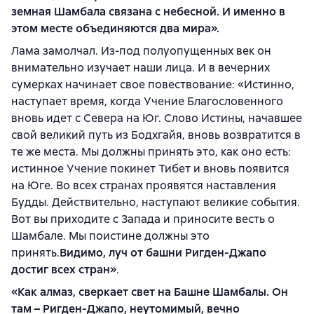
земная Шамбала связана с небесной. И именно в
этом месте объединяются два мира».
Лама замолчал. Из-под полуопущенных век он
внимательно изучает наши лица. И в вечерних
сумерках начинает свое повествование: «Истинно,
наступает время, когда Учение Благословенного
вновь идет с Севера на Юг. Слово Истины, начавшее
свой великий путь из Бодхгайя, вновь возвратится в
те же места. Мы должны принять это, как оно есть:
истинное Учение покинет Тибет и вновь появится
на Юге. Во всех странах проявятся наставления
Будды. Действительно, наступают великие события.
Вот вы приходите с Запада и приносите весть о
Шамбале. Мы поистине должны это
принять.
Видимо, луч от башни Ригден-Джапо
достиг всех стран»
.
«Как алмаз, сверкает свет на Башне Шамбалы. Он
там – Ригден-Джапо, неутомимый, вечно