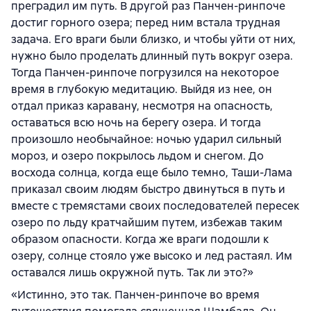
преградил им путь. В другой раз Панчен-ринпоче
достиг горного озера; перед ним встала трудная
задача. Его враги были близко, и чтобы уйти от них,
нужно было проделать длинный путь вокруг озера.
Тогда Панчен-ринпоче погрузился на некоторое
время в глубокую медитацию. Выйдя из нее, он
отдал приказ каравану, несмотря на опасность,
оставаться всю ночь на берегу озера. И тогда
произошло необычайное: ночью ударил сильный
мороз, и озеро покрылось льдом и снегом. До
восхода солнца, когда еще было темно, Таши-Лама
приказал своим людям быстро двинуться в путь и
вместе с тремястами своих последователей пересек
озеро по льду кратчайшим путем, избежав таким
образом опасности. Когда же враги подошли к
озеру, солнце стояло уже высоко и лед растаял. Им
оставался лишь окружной путь. Так ли это?»
«Истинно, это так. Панчен-ринпоче во время