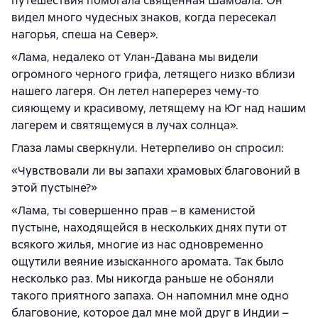
путешествия помогала священная Шамбала. Он
видел много чудесных знаков, когда пересекал
нагорья, спеша на Север».
«Лама, недалеко от Улан-Давана мы видели
огромного черного грифа, летящего низко вблизи
нашего лагеря. Он летел наперерез чему-то
сияющему и красивому, летящему на Юг над нашим
лагерем и святящемуся в лучах солнца».
Глаза ламы сверкнули. Нетерпеливо он спросил:
«Чувствовали ли вы запахи храмовых благовоний в
этой пустыне?»
«Лама, ты совершенно прав – в каменистой
пустыне, находящейся в нескольких днях пути от
всякого жилья, многие из нас одновременно
ощутили веяние изысканного аромата. Так было
несколько раз. Мы никогда раньше не обоняли
такого приятного запаха. Он напомнил мне одно
благовоние, которое дал мне мой друг в Индии –