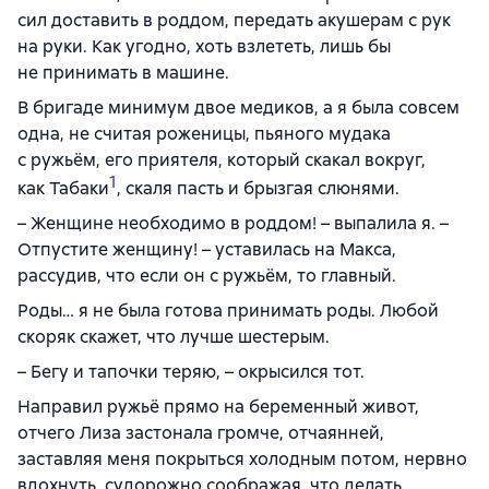
сил доставить в роддом, передать акушерам с рук
на руки. Как угодно, хоть взлететь, лишь бы
не принимать в машине.
В бригаде минимум двое медиков, а я была совсем
одна, не считая роженицы, пьяного мудака
с ружьём, его приятеля, который скакал вокруг,
1
как Табаки
, скаля пасть и брызгая слюнями.
– Женщине необходимо в роддом! – выпалила я. –
Отпустите женщину! – уставилась на Макса,
рассудив, что если он с ружьём, то главный.
Роды… я не была готова принимать роды. Любой
скоряк скажет, что лучше шестерым.
– Бегу и тапочки теряю, – окрысился тот.
Направил ружьё прямо на беременный живот,
отчего Лиза застонала громче, отчаянней,
заставляя меня покрыться холодным потом, нервно
вдохнуть, судорожно соображая, что делать,