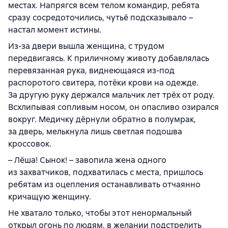
местах. Напрягся всем телом командир, ребята
сразу сосредоточились, чутьё подсказывало –
настал момент истины.
Из-за двери вышла женщина, с трудом
передвигаясь. К приличному животу добавлялась
перевязанная рука, виднеющаяся из-под
распоротого свитера, потёки крови на одежде.
За другую руку держался мальчик лет трёх от роду.
Всхлипывая сопливым носом, он опасливо озирался
вокруг. Медичку дёрнули обратно в полумрак,
за дверь, мелькнула лишь светлая подошва
кроссовок.
– Лёша! Сынок! – завопила жена одного
из захватчиков, подхватилась с места, пришлось
ребятам из оцепления останавливать отчаянно
кричащую женщину.
Не хватало только, чтобы этот ненормальный
открыл огонь по людям, в желании подстрелить