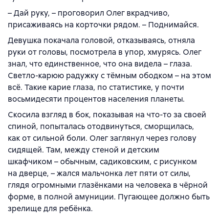
– Дай руку, – проговорил Олег вкрадчиво,
присаживаясь на корточки рядом. – Поднимайся.
Девушка покачала головой, отказываясь, отняла
руки от головы, посмотрела в упор, хмурясь. Олег
знал, что единственное, что она видела – глаза.
Светло-карюю радужку с тёмным ободком – на этом
всё. Такие карие глаза, по статистике, у почти
восьмидесяти процентов населения планеты.
Скосила взгляд в бок, показывая на что-то за своей
спиной, попыталась отодвинуться, сморщилась,
как от сильной боли. Олег заглянул через голову
сидящей. Там, между стеной и детским
шкафчиком – обычным, садиковским, с рисунком
на дверце, – жался мальчонка лет пяти от силы,
глядя огромными глазёнками на человека в чёрной
форме, в полной амуниции. Пугающее должно быть
зрелище для ребёнка.