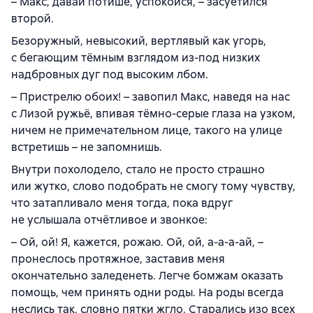
– Макс, давай потише, успокойся, – засуетился
второй.
Безоружный, невысокий, вертлявый как угорь,
с бегающим тёмным взглядом из-под низких
надбровных дуг под высоким лбом.
– Пристрелю обоих! – завопил Макс, наведя на нас
с Лизой ружьё, впивая тёмно-серые глаза на узком,
ничем не примечательном лице, такого на улице
встретишь – не запомнишь.
Внутри похолодело, стало не просто страшно
или жутко, слово подобрать не смогу тому чувству,
что затапливало меня тогда, пока вдруг
не услышала отчётливое и звонкое:
– Ой, ой! Я, кажется, рожаю. Ой, ой, а-а-а-ай, –
пронеслось протяжное, заставив меня
окончательно заледенеть. Легче бомжам оказать
помощь, чем принять одни роды. На роды всегда
неслись так, словно пятки жгло. Старались изо всех