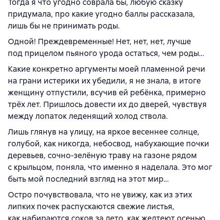
Тогда я что угодно соврала бы, любую сказку
придумала, про какие угодно баллы рассказала,
лишь бы не принимать роды.
Одной! Преждевременные! Нет, нет, нет, лучше
под прицелом пьяного урода остаться, чем роды…
Какие конкретно аргументы моей пламенной речи
на грани истерики их убедили, я не знала, в итоге
женщину отпустили, всучив ей ребёнка, примерно
трёх лет. Пришлось довести их до дверей, чувствуя
между лопаток леденящий холод ствола.
Лишь глянув на улицу, на яркое весеннее солнце,
голубой, как никогда, небосвод, набухающие почки
деревьев, сочно-зелёную траву на газоне рядом
с крыльцом, поняла, что именно я наделала. Это мог
быть мой последний взгляд на этот мир…
Остро почувствовала, что не увижу, как из этих
липких почек распускаются свежие листья,
как набираются соков за лето, как желтеют осенью,