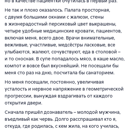
но в качестве пациентки очутилась в первый раз.
Не так и плохо оказалось. Палата просторная,
с двумя большими окнами с жалюзи, стены
в жизнерадостный персиковый цвет выкрашены,
четыре удобные медицинские кровати, пациентов,
включая меня, всего двое. Врачи внимательные,
вежливые, участливые, медсёстры ласковые, все
улыбаются, жалеют, сочувствуют, еда в столовой –
и то сносная. В супе попадалось мясо, в каше масло,
компот и вовсе был вкуснейший. Не посещали бы
меня сто раз на дню, посчитала бы санаторием.
Но меня посещали, постоянно, увеличивая
усталость и нервное напряжение в геометрической
прогрессии, вынуждая вздрагивать от каждого
открытия двери.
Сначала пришёл дознаватель – молодой мужчина,
въедливый как червь. Долго расспрашивал кто я,
откуда, где родилась, с кем жила, на кого училась,