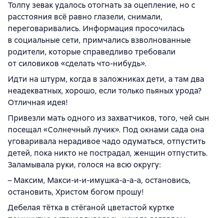
Толпу зевак удалось отогнать за оцепление, но с
расстояния всё равно глазели, снимали,
переговаривались. Информация просочилась
в социальные сети, примчались взволнованные
родители, которые справедливо требовали
от силовиков «сделать что-нибудь».
Идти на штурм, когда в заложниках дети, а там два
неадекватных, хорошо, если только пьяных урода?
Отличная идея!
Привезли мать одного из захватчиков, того, чей сын
посещал «Солнечный лучик». Под окнами сада она
уговаривала нерадивое чадо одуматься, отпустить
детей, пока никто не пострадал, женщин отпустить.
Заламывала руки, голося на всю округу:
– Максим, Макси-и-и-имушка-а-а-а, остановись,
остановить, Христом богом прошу!
Дебелая тётка в стёганой цветастой куртке