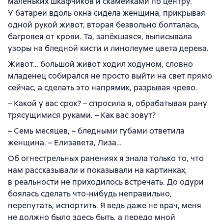
маленьких шкафчиков и скамейками по центру.
У батареи вдоль окна сидела женщина, прикрывая
одной рукой живот, вторая безвольно болталась,
багровея от крови. Та, запёкшаяся, выписывала
узоры на бледной кисти и линолеуме цвета дерева.
Живот… большой живот ходил ходуном, словно
младенец собирался не просто выйти на свет прямо
сейчас, а сделать это напрямик, разрывая чрево.
– Какой у вас срок? – спросила я, обрабатывая рану
трясущимися руками. – Как вас зовут?
– Семь месяцев, – бледными губами ответила
женщина. – Елизавета, Лиза…
Об огнестрельных ранениях я знала только то, что
нам рассказывали и показывали на картинках,
в реальности не приходилось встречать. До одури
боялась сделать что-нибудь неправильно,
перепутать, испортить. Я ведь даже не врач, меня
не должно было здесь быть, а передо мной