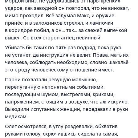
мордой вниз, не удержавшись от пары крепких
ударов, как заводной он повторял, что не виноват,
мимо проходил. Всё задумал Макс, и оружие
принёс, и в заложников стрелял, и лампочки
в коридоре побил, а он… так… за свежей выпечкой
вышел. Со всех сторон агнец невинный.
Убивать бы таких по пять раз подряд, пока рука
не устанет, да инструкция не велит. Права, мать их,
человека, соблюдать необходимо, словно шакальё
это к роду человеческому отношение имеет.
Парни похватали ревущую малышню,
перепуганную непонятными событиями,
последующим шумом, выстрелами, криками,
напряжением, стоящим в воздухе, что аж искрило.
Выводили испуганных женщин, передавали в руки
медикам.
Олег осмотрелся, в углу раздевалки, обхватив
руками голову, скрючившись, сидела та самая,