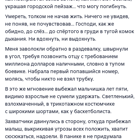
украшая городской пейзаж… что могу погибнуть.
Умереть, толком не начав жить. Ничего не увидев,
не поняв, не почувствовав… Господи, как же
обидно, до слёз… до спёртого в груди в тугой комок
дыхания. Ни вдохнуть, ни выдохнуть.
Меня заволокли обратно в раздевалку, швырнули
в угол, требуя позвонить отцу с требованием
миллиона долларов наличными, словно в тупом
боевике. Набрала первый попавшийся номер,
молясь, чтобы никто не взял трубку.
В это же мгновение выбежал мальчишка лет пяти,
видимо взрослые не сумели удержать. Светленький,
взлохмаченный, в трикотажном костюмчике
с широкими шортами, как у баскетболиста.
Захватчики двинулись в сторону, откуда прибежал
малыш, выкрикивая угрозы всех положить, хватит
сюсюкаться, надоели. В панике я не придумала