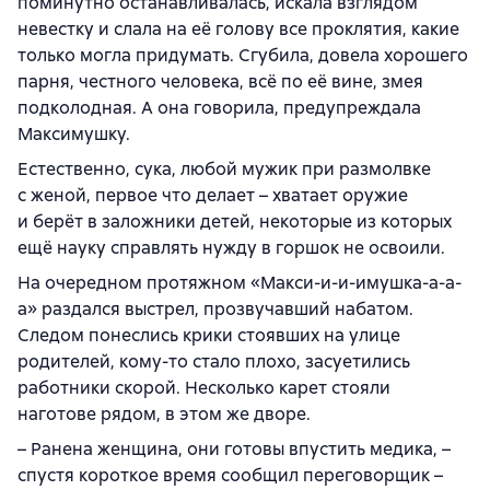
поминутно останавливалась, искала взглядом
невестку и слала на её голову все проклятия, какие
только могла придумать. Сгубила, довела хорошего
парня, честного человека, всё по её вине, змея
подколодная. А она говорила, предупреждала
Максимушку.
Естественно, сука, любой мужик при размолвке
с женой, первое что делает – хватает оружие
и берёт в заложники детей, некоторые из которых
ещё науку справлять нужду в горшок не освоили.
На очередном протяжном «Макси-и-и-имушка-а-а-
а» раздался выстрел, прозвучавший набатом.
Следом понеслись крики стоявших на улице
родителей, кому-то стало плохо, засуетились
работники скорой. Несколько карет стояли
наготове рядом, в этом же дворе.
– Ранена женщина, они готовы впустить медика, –
спустя короткое время сообщил переговорщик –