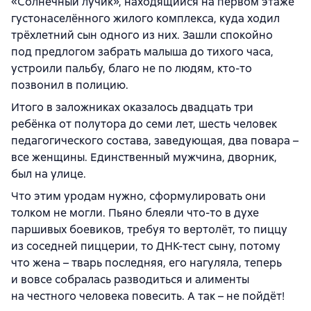
«Солнечный лучик», находящийся на первом этаже
густонаселённого жилого комплекса, куда ходил
трёхлетний сын одного из них. Зашли спокойно
под предлогом забрать малыша до тихого часа,
устроили пальбу, благо не по людям, кто-то
позвонил в полицию.
Итого в заложниках оказалось двадцать три
ребёнка от полутора до семи лет, шесть человек
педагогического состава, заведующая, два повара –
все женщины. Единственный мужчина, дворник,
был на улице.
Что этим уродам нужно, сформулировать они
толком не могли. Пьяно блеяли что-то в духе
паршивых боевиков, требуя то вертолёт, то пиццу
из соседней пиццерии, то ДНК-тест сыну, потому
что жена – тварь последняя, его нагуляла, теперь
и вовсе собралась разводиться и алименты
на честного человека повесить. А так – не пойдёт!