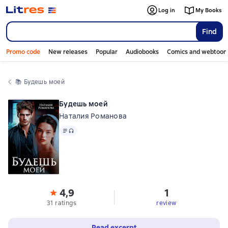
Log in
My Books
Find
Promo code
New releases
Popular
Audiobooks
Comics and webtoon
📚 
Будешь моей
Будешь моей
Наталия Романова
Text
, audio format available
4,9
1
31 ratings
review
Read excerpt