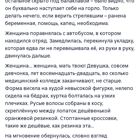
остальное скрыто под балаклавой – было видно, что
он буквально наступает себе на горло. Только
делать нечего, если верить стрелявшим – ранена
беременная, помощь, капец, необходима.
Женщина поравнялась с автобусом, в котором
находился отряд. Замедлилась, перекинула укладку,
которая едва ли не перевешивала её, из руки в руку,
двинулась дальше.
Женщина… женщина, мать твою! Девушка, совсем
девчонка, лет восемнадцать-двадцать, во сколько
медицинский колледж заканчивают, не старше.
Форма висела на худой невысокой фигурке, нелепо
сидела на бёдрах, куртка болталась на узких
плечиках. Русые волосы собраны в косу,
скреплённую между лопаток дешёвенькой
оранжевой резинкой. Стоптанные кроссовки,
такие же дешёвые, как резинка эта…
На мгновение обернулась, словно взгляд