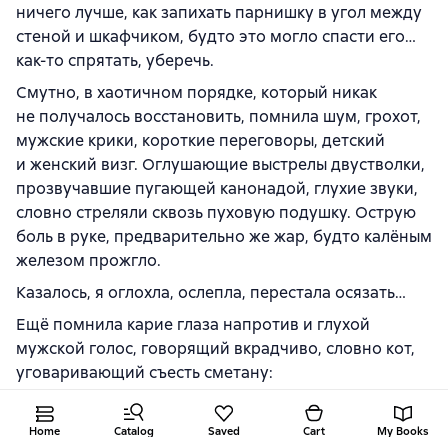
ничего лучше, как запихать парнишку в угол между
стеной и шкафчиком, будто это могло спасти его…
как-то спрятать, уберечь.
Смутно, в хаотичном порядке, который никак
не получалось восстановить, помнила шум, грохот,
мужские крики, короткие переговоры, детский
и женский визг. Оглушающие выстрелы двустволки,
прозвучавшие пугающей канонадой, глухие звуки,
словно стреляли сквозь пуховую подушку. Острую
боль в руке, предварительно же жар, будто калёным
железом прожгло.
Казалось, я оглохла, ослепла, перестала осязать…
Ещё помнила карие глаза напротив и глухой
мужской голос, говорящий вкрадчиво, словно кот,
уговаривающий съесть сметану:
– Дай руку. Поднимайся…
Home
Catalog
Saved
Cart
My Books
Позже оказалось, что пуля двустволки рикошетом