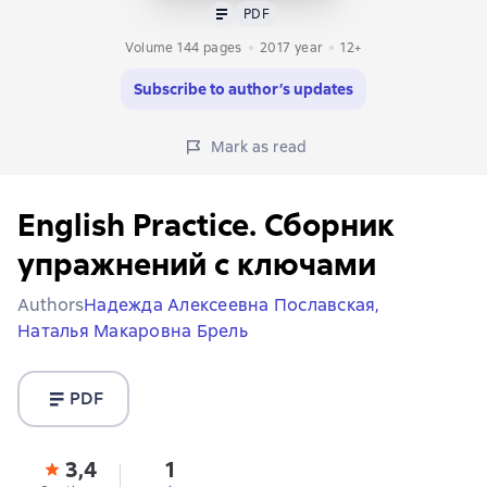
Text
PDF
PDF
Volume 144 pages
2017
year
12+
Subscribe to author’s updates
Mark as read
English Practice. Сборник
упражнений с ключами
Authors
Надежда Алексеевна Пославская,
Наталья Макаровна Брель
PDF
3,4
1