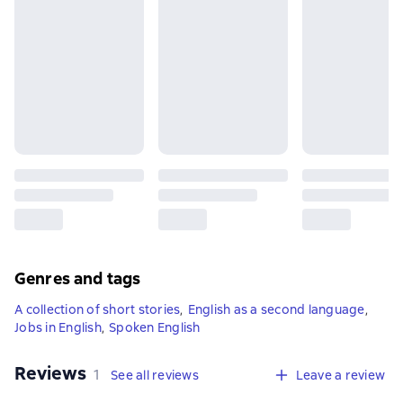
Genres and tags
A collection of short stories
,
English as a second language
,
Jobs in English
,
Spoken English
Reviews
,
1 review
1
See all reviews
Leave a review