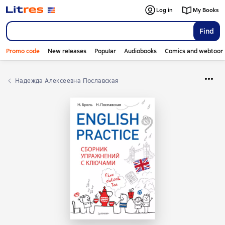
Log in
My Books
Find
Promo code
New releases
Popular
Audiobooks
Comics and webtoon
Надежда Алексеевна Пославская