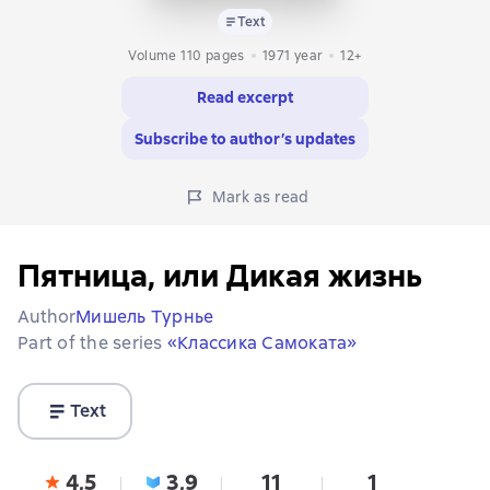
Text
Volume 110 pages
1971
year
12+
Read excerpt
Subscribe to author’s updates
Mark as read
Пятница, или Дикая жизнь
Author
Мишель Турнье
Part of the series
«Классика Самоката»
Text
4,5
3,9
11
1