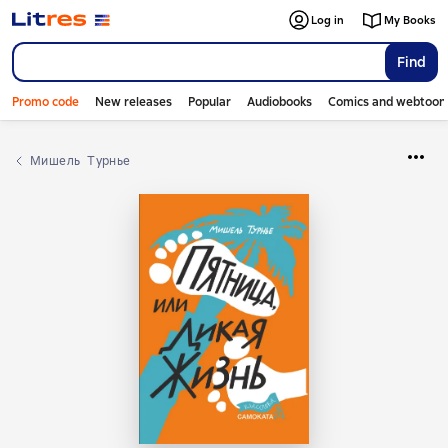
Log in
My Books
Find
Promo code
New releases
Popular
Audiobooks
Comics and webtoon
Мишель  Турнье