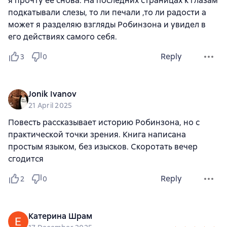
я прочту ее снова. На последних страницах к глазам
подкатывали слезы, то ли печали ,то ли радости а
может я разделяю взгляды Робинзона и увидел в
его действиях самого себя.
Reply
3
0
Jonik Ivanov
21 April 2025
Повесть рассказывает историю Робинзона, но с
практической точки зрения. Книга написана
простым языком, без изысков. Скоротать вечер
сгодится
Reply
2
0
Катерина Шрам