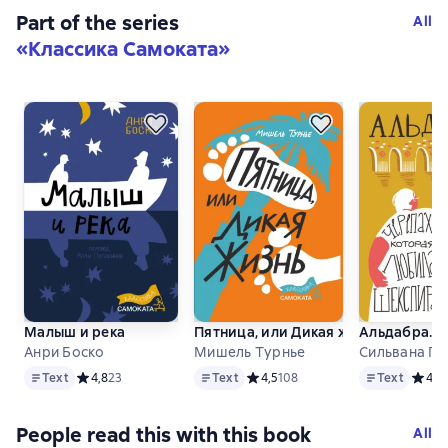
Part of the series
All
«
Классика Самоката
»
Малыш и река
Пятница, или Дикая жизнь
Альдабра. Ч
Анри Боско
Мишель Турнье
Сильвана Га
Text
Text
Text
Text
Средний рейтинг 4,8 на основе 23 оценок
4,8
23
Text
Средний рейтинг 4,5 на основе 1
4,5
108
Text
Средн
4,8
People read this with this book
All