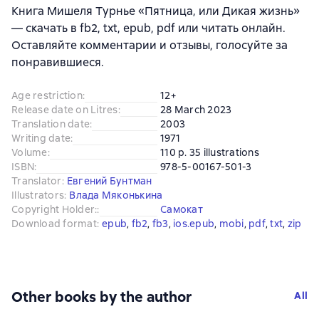
Книга Мишеля Турнье «Пятница, или Дикая жизнь»
— скачать в fb2, txt, epub, pdf или читать онлайн.
Оставляйте комментарии и отзывы, голосуйте за
понравившиеся.
Age restriction
:
12+
Release date on Litres
:
28 March 2023
Translation date
:
2003
Writing date
:
1971
Volume
:
110 p. 35 illustrations
ISBN
:
978-5-00167-501-3
Translator
:
Евгений Бунтман
Illustrators
:
Влада Мяконькина
Copyright Holder:
:
Самокат
Download format
:
epub
, 
fb2
, 
fb3
, 
ios.epub
, 
mobi
, 
pdf
, 
txt
, 
zip
Other books by the author
All