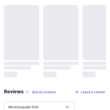
Reviews
,
11 reviews
11
See all reviews
Leave a review
Most popular first