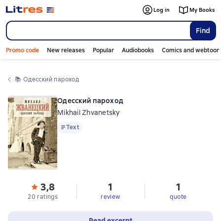
Log in
My Books
Find
Promo code
New releases
Popular
Audiobooks
Comics and webtoon
📚 
Одесский пароход
Одесский пароход
Mikhail Zhvanetsky
Text
Text
3,8
1
1
20 ratings
review
quote
Read excerpt