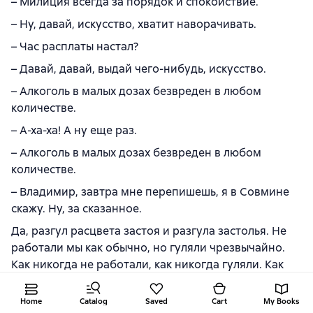
– Милиция всегда за порядок и спокойствие.
– Ну, давай, искусство, хватит наворачивать.
– Час расплаты настал?
– Давай, давай, выдай чего-нибудь, искусство.
– Алкоголь в малых дозах безвреден в любом
количестве.
– А-ха-ха! А ну еще раз.
– Алкоголь в малых дозах безвреден в любом
количестве.
– Владимир, завтра мне перепишешь, я в Совмине
скажу. Ну, за сказанное.
Да, разгул расцвета застоя и разгула застолья. Не
работали мы как обычно, но гуляли чрезвычайно.
Как никогда не работали, как никогда гуляли. Как
обычно – говорил один, и ему вторил второй.
Веселье лилось, анекдоты давали второй и третий
Home
Catalog
Saved
Cart
My Books