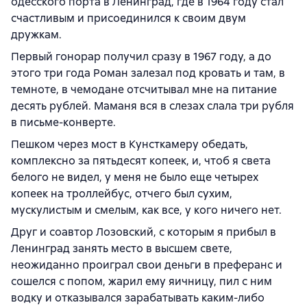
одесского порта в Ленинград, где в 1964 году стал
счастливым и присоединился к своим двум
дружкам.
Первый гонорар получил сразу в 1967 году, а до
этого три года Роман залезал под кровать и там, в
темноте, в чемодане отсчитывал мне на питание
десять рублей. Маманя вся в слезах слала три рубля
в письме-конверте.
Пешком через мост в Кунсткамеру обедать,
комплексно за пятьдесят копеек, и, чтоб я света
белого не видел, у меня не было еще четырех
копеек на троллейбус, отчего был сухим,
мускулистым и смелым, как все, у кого ничего нет.
Друг и соавтор Лозовский, с которым я прибыл в
Ленинград занять место в высшем свете,
неожиданно проиграл свои деньги в преферанс и
сошелся с попом, жарил ему яичницу, пил с ним
водку и отказывался зарабатывать каким-либо