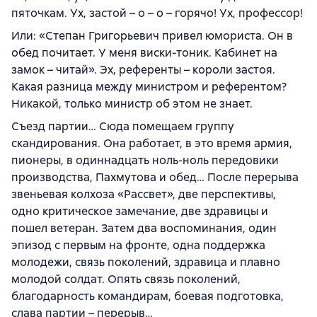
пяточкам. Ух, застой – о – о – горячо! Ух, профессор!
Или: «Степан Григорьевич привел юмориста. Он в
обед почитает. У меня виски-тоник. Кабинет на
замок – читай». Эх, референты – короли застоя.
Какая разница между министром и референтом?
Никакой, только министр об этом не знает.
Съезд партии… Сюда помещаем группу
скандирования. Она работает, в это время армия,
пионеры, в одиннадцать ноль-ноль передовики
производства, Пахмутова и обед… После перерыва
звеньевая колхоза «Рассвет», две перспективы,
одно критическое замечание, две здравицы и
пошел ветеран. Затем два воспоминания, один
эпизод с первым на фронте, одна поддержка
молодежи, связь поколений, здравица и плавно
молодой солдат. Опять связь поколений,
благодарность командирам, боевая подготовка,
слава партии – перерыв…