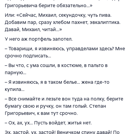
Григорьевича берите обязательно…»
Или: «Сейчас, Михаил, секундочку, чуть пива.
Добавим пар, сразу хлебом пахнет, эвкалиптика.
Давай, Михаил, читай…»
У него аж портфель запотел.
– Товарищи, я извиняюсь, управделами здесь? Мне
срочно подписать…
– Вы что, с ума сошли, в костюме, в пальто в
парную…
– Я извиняюсь, я в таком белье… жена где-то
купила…
– Все снимайте и лезьте вон туда на полку, берите
бумагу свою и ручку, он там голый. Степан
Григорьевич, к вам тут срочно.
– Ох, ах, ух… Пусть войдет, житья нет.
Эх, застой, ух, застой! Веничком спину давай! По