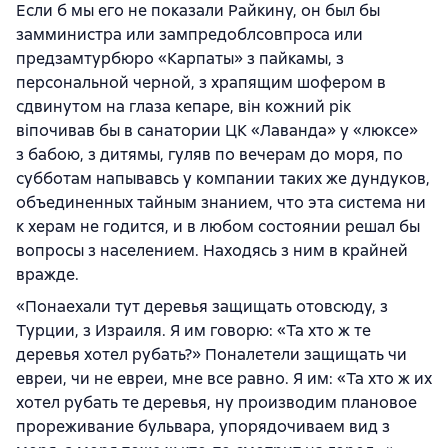
Если б мы его не показали Райкину, он был бы
замминистра или зампредоблсовпроса или
предзамтурбюро «Карпаты» з пайкамы, з
персональной черной, з храпящим шофером в
сдвинутом на глаза кепаре, вiн кожний piк
вiпочивав бы в санатории ЦК «Лаванда» у «люксе»
з бабою, з дитямы, гуляв по вечерам до моря, по
субботам напывавсь у компании таких же дундуков,
объединенных тайным знанием, что эта система ни
к херам не годится, и в любом состоянии решал бы
вопросы з населением. Находясь з ним в крайней
вражде.
«Понаехали тут деревья защищать отовсюду, з
Турции, з Израиля. Я им говорю: «Та хто ж те
деревья хотел рубать?» Поналетели защищать чи
евреи, чи не евреи, мне все равно. Я им: «Та хто ж их
хотел рубать те деревья, ну производим плановое
прореживание бульвара, упорядочиваем вид з