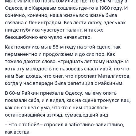
Мы с Ильченко познакомились где-то в 54-м году в
Одессе, а с Карцевым сошлись где-то в 1960 году. И
конечно, конечно, наша жизнь всю жизнь была
связана с Ленинградом. Без лести скажу, здесь как
нигде публика чувствует талант, и так же
безошибочно его чуяло начальство.
Как появились мы в 58-м году на этой сцене, так
перманентно и продолжаем и до сих пор. Как
тяжело даются слова: «тридцать лет тому назад». И
хотя эту молодость не назовешь счастливой, но что
нам был дождь, что снег, что проспект Металлистов,
когда у нас впереди была репетиция с Райкиным.
В 60-м Райкин приехал в Одессу, мы ему опять
показали себя, и я видел, как на сцене тронулся Кац,
как он сошел с ума, что-то с ним стряслось:
остановившийся взгляд, сумасшедший вид.
– Что с тобой? – спросил я заботливо-завистливо,
как всегда.