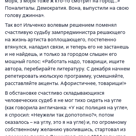
моря, з моря тоже ж кто-то смотрит на город…»
Поналиталы. Демократия. Вона, выпустили на свою
голову джинна».
Так вот Ильченко волевым решением поменял
счастливую судьбу зампредминистра решающего
на жизнь артиста воплощающего, постепенно
втянулся, наладил связи, и теперь его не застанешь
и не найдешь, и только за городом слышен его
мощный голос: «Работать надо, товарищи, ищите
автора, перебирайте литературу. С декабря начнем
репетировать июльскую программу, усмешняйте,
расставляйте акценты. Афористичнее, товарищи!»
В обстановке счастливо складывающихся
человеческих судеб я не мог тихо сидеть на угле
(как говорила англичанка: «У нас полиция на угле»,
я спросил: «Неужели так допотопно?», потом
оказалось – на углу, это я на угле) и, по огромному
собственному желанию уволившись, стартовал из