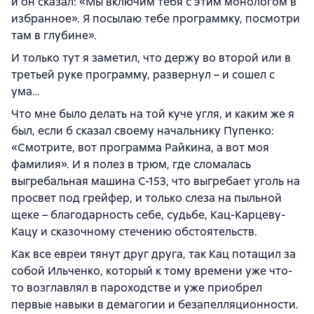
и он сказал: «Мы включим тебя с этим монологом в
избранное». Я посылаю тебе программку, посмотри
там в глубине».
И только тут я заметил, что держу во второй или в
третьей руке программу, развернул – и сошел с
ума…
Что мне было делать на той куче угля, и каким же я
был, если б сказал своему начальнику Пупенко:
«Смотрите, вот программа Райкина, а вот моя
фамилия». И я полез в трюм, где сломалась
выгребальная машина С-153, что выгребает уголь на
просвет под грейфер, и только слеза на пыльной
щеке – благодарность себе, судьбе, Кац-Карцеву-
Кацу и сказочному стечению обстоятельств.
Как все евреи тянут друг друга, так Кац потащил за
собой Ильченко, который к тому времени уже что-
то возглавлял в пароходстве и уже приобрел
первые навыки в демагогии и безапелляционности.