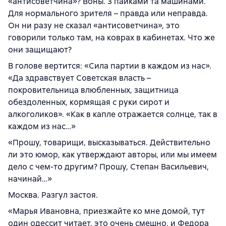
«антисоветчина»? Воны. 3 пайками та машинами.
Для нормального зрителя – правда или неправда.
Он ни разу не сказал «антисоветчина», это
говорили только там, на коврах в кабинетах. Что же
они защищают?
В голове вертится: «Сила партии в каждом из нас».
«Да здравствует Советская власть –
покровительница влюбленных, защитница
обездоленных, кормящая с руки сирот и
алкоголиков». «Как в капле отражается солнце, так в
каждом из нас…»
«Прошу, товарищи, высказываться. Действительно
ли это юмор, как утверждают авторы, или мы имеем
дело с чем-то другим? Прошу, Степан Васильевич,
начинай…»
Москва. Разгул застоя.
«Марья Ивановна, приезжайте ко мне домой, тут
один одессит читает, это очень смешно, и Федора