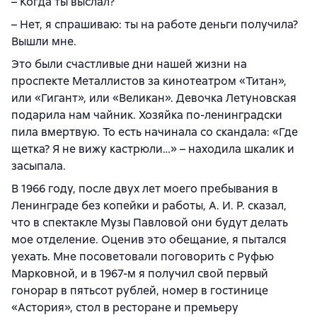
– Когда ты выслал?
– Нет, я спрашиваю: ты на работе деньги получила?
Вышли мне.
Это были счастливые дни нашей жизни на
проспекте Металлистов за кинотеатром «Титан»,
или «Гигант», или «Великан». Девочка Летуновская
подарила нам чайник. Хозяйка по-ленинградски
пила вмертвую. То есть начинала со скандала: «Где
щетка? Я не вижу кастрюли…» – находила шкалик и
засыпала.
В 1966 году, после двух лет моего пребывания в
Ленинграде без копейки и работы, А. И. Р. сказал,
что в спектакле Музы Павловой они будут делать
мое отделение. Оценив это обещание, я пытался
уехать. Мне посоветовали поговорить с Руфью
Марковной, и в 1967-м я получил свой первый
гонорар в пятьсот рублей, номер в гостинице
«Астория», стол в ресторане и премьеру