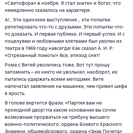
«Светофора» в ноябре. Я стал знатен и богат, что
немедленно сказалось на характере.
А!.. Эти одинокие выступления… эти попытки
репетировать что-то с друзьями. Эти попытки что-
то доказать. И первая публика. И первый успех. И с
поцелуями и любовными клятвами был уволен из
театра в 1969 году навсегда! Как сказал А. И. Р.:
«Отрезанный ломоть!» Все, эпизод снят!
Рома с Витей уволились тоже. Вот тут прошу
запомнить – их никто не увольнял, наоборот, их
пытались удержать всеми методами. Витя
напечатал заявление на машинке, чем привел шефа
в ярость.
В голове вертится фраза: «Партия вам не
проходной двор! На каком основании вы сочли
возможным прорваться на трибуну высшего
военно-политического, ордена Боевого Красного
Знамени, общевойскового, ордена «Знак Почета»