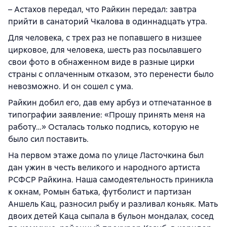
– Астахов передал, что Райкин передал: завтра
прийти в санаторий Чкалова в одиннадцать утра.
Для человека, с трех раз не попавшего в низшее
цирковое, для человека, шесть раз посылавшего
свои фото в обнаженном виде в разные цирки
страны с оплаченным отказом, это перенести было
невозможно. И он сошел с ума.
Райкин добил его, дав ему арбуз и отпечатанное в
типографии заявление: «Прошу принять меня на
работу…» Осталась только подпись, которую не
было сил поставить.
На первом этаже дома по улице Ласточкина был
дан ужин в честь великого и народного артиста
РСФСР Райкина. Наша самодеятельность приникла
к окнам, Ромын батька, футболист и партизан
Аншель Кац, разносил рыбу и разливал коньяк. Мать
двоих детей Каца сыпала в бульон мондалах, сосед