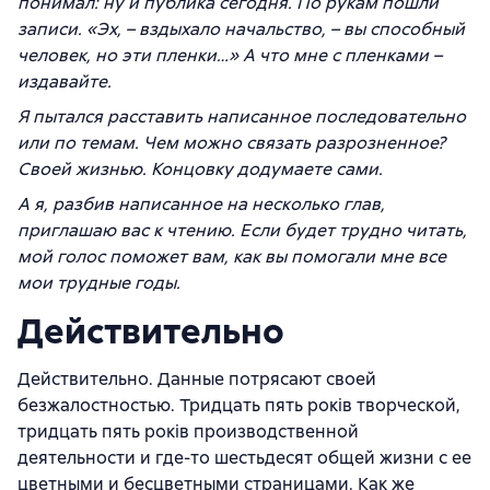
понимал: ну и публика сегодня. По рукам пошли
записи. «Эх, – вздыхало начальство, – вы способный
человек, но эти пленки…» А что мне с пленками –
издавайте.
Я пытался расставить написанное последовательно
или по темам. Чем можно связать разрозненное?
Своей жизнью. Концовку додумаете сами.
А я, разбив написанное на несколько глав,
приглашаю вас к чтению. Если будет трудно читать,
мой голос поможет вам, как вы помогали мне все
мои трудные годы.
Действительно
Действительно. Данные потрясают своей
безжалостностью. Тридцать пять рокiв творческой,
тридцать пять рокiв производственной
деятельности и где-то шестьдесят общей жизни с ее
цветными и бесцветными страницами. Как же