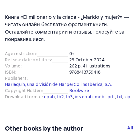
Книга «El millonario y la criada - ¿Marido y mujer?» —
читать онлайн бесплатно фрагмент книги.
Оставляйте комментарии и отзывы, голосуйте за
понравившиеся.
Age restriction
:
0+
Release date on Litres
:
23 October 2024
Volume
:
262 p. 4 illustrations
ISBN
:
9788413759418
Publishers
:
Harlequin, una división de HarperCollins Ibérica, S.A.
Copyright Holder:
:
Bookwire
Download format
:
epub
, 
fb2
, 
fb3
, 
ios.epub
, 
mobi
, 
pdf
, 
txt
, 
zip
Other books by the author
All