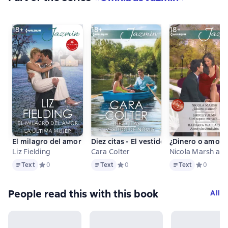
18+
18+
18+
El milagro del amor - La última mujer
Diez citas - El vestido de novia
¿Dinero o amor? 
Liz Fielding
Cara Colter
Nicola Marsh and
Text
Text
Text
Text
Средний рейтинг 0 на основе 0 оценок
0
Text
Средний рейтинг 0 на основе 0 оце
0
Text
Средний р
0
People read this with this book
All