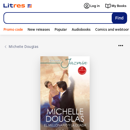
Log in
My Books
Find
Promo code
New releases
Popular
Audiobooks
Comics and webtoon
Michelle Douglas