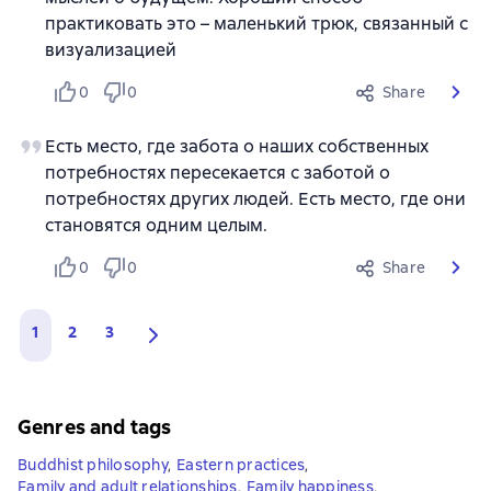
практиковать это – маленький трюк, связанный с
визуализацией
0
0
Share
Есть место, где забота о наших собственных
потребностях пересекается с заботой о
потребностях других людей. Есть место, где они
становятся одним целым.
0
0
Share
1
2
3
Genres and tags
Buddhist philosophy
,
Eastern practices
,
Family and adult relationships
,
Family happiness
,