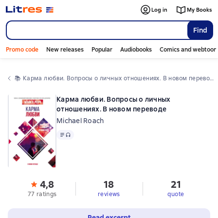
Log in
My Books
Find
Promo code
New releases
Popular
Audiobooks
Comics and webtoon
📚 
Карма любви. Вопросы о личных отношениях. В новом переводе
Карма любви. Вопросы о личных
отношениях. В новом переводе
Michael Roach
Text
, audio format available
4,8
18
21
77 ratings
reviews
quote
Read excerpt