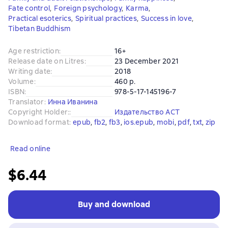
Fate control
,
Foreign psychology
,
Karma
,
Practical esoterics
,
Spiritual practices
,
Success in love
,
Tibetan Buddhism
Age restriction
:
16+
Release date on Litres
:
23 December 2021
Writing date
:
2018
Volume
:
460 p.
ISBN
:
978-5-17-145196-7
Translator
:
Инна Иванина
Copyright Holder:
:
Издательство АСТ
Download format
:
epub
, 
fb2
, 
fb3
, 
ios.epub
, 
mobi
, 
pdf
, 
txt
, 
zip
Read online
$6.44
Buy and download