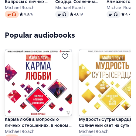
Вопросы о личных
Сердца. Солнечный
Алмазного
отношениях. В
Michael Roach
свет на суть вещей
Michael Roach
Огранщика:
Michael Roac
Text
, audio format available
Text
, audio format available
Text
, audio form
новом переводе
солнечный св
Средний рейтинг 4,8 на основе 76 оценок
4,8
76
Средний рейтинг 4,6 на основе 19 о
4,6
19
Средний 
4,7
16
пути к свобо
Popular audiobooks
Карма любви. Вопросы о
Мудрость Сутры Сердца.
личных отношениях. В новом
Солнечный свет на суть в
переводе
Michael Roach
Michael Roach