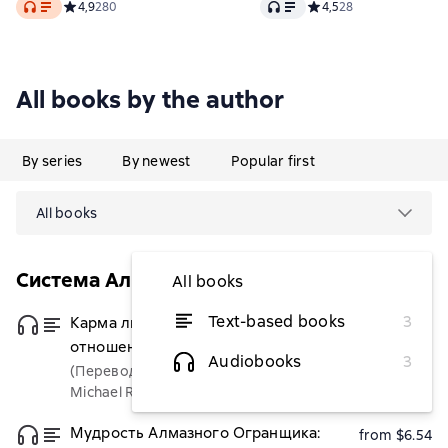
Audio
Audio
Средний рейтинг 4,9 на основе 280 оценок
4,9
280
Средний рейтинг 4,5 на
4,5
28
All books by the author
By series
By newest
Popular first
All books
Система Алмазный Огранщик
All books
Text-based books
3
Карма любви. Вопросы о личных
from $6.54
отношениях. В новом переводе
Audiobooks
3
(Переводчик)
Michael Roach
Мудрость Алмазного Огранщика:
from $6.54