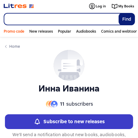
Слайдер с книгами
Слайдер с книгами
Log in
My Books
Find
Promo code
New releases
Popular
Audiobooks
Comics and webtoon
Home
Инна Иванина
11
subscribers
Subscribe to new releases
We'll send a notification about new books, audiobooks,