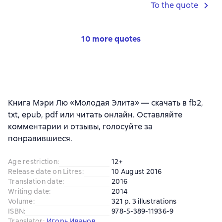
To the quote
10 more quotes
Книга Мэри Лю «Молодая Элита» — скачать в fb2,
txt, epub, pdf или читать онлайн. Оставляйте
комментарии и отзывы, голосуйте за
понравившиеся.
Age restriction
:
12+
Release date on Litres
:
10 August 2016
Translation date
:
2016
Writing date
:
2014
Volume
:
321 p. 3 illustrations
ISBN
:
978-5-389-11936-9
Translator
:
Игорь Иванов