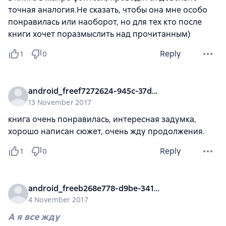
точная аналогия.Не сказать, чтобы она мне особо
понравилась или наоборот, но для тех кто после
книги хочет поразмыслить над прочитанным)
Reply
1
0
android_freef7272624-945c-37da-b8de-deb74687151e
13 November 2017
книга очень понравилась, интересная задумка,
хорошо написан сюжет, очень жду продолжения.
Reply
1
0
android_freeb268e778-d9be-341f-b8d9-0ab257cf33ca
4 November 2017
А я все жду