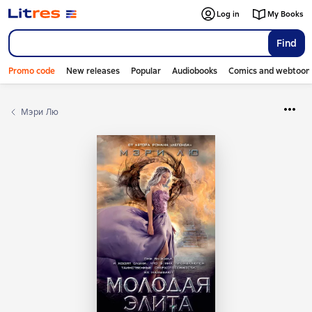
Log in
My Books
Find
Promo code
New releases
Popular
Audiobooks
Comics and webtoon
Мэри Лю