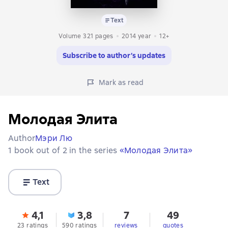
Text
Volume 321 pages
2014
year
12+
Subscribe to author’s updates
Mark as read
Молодая Элита
Author
Мэри Лю
1 book out of 2 in the series
«Молодая Элита»
Text
4,1
3,8
7
49
23 ratings
590 ratings
reviews
quotes