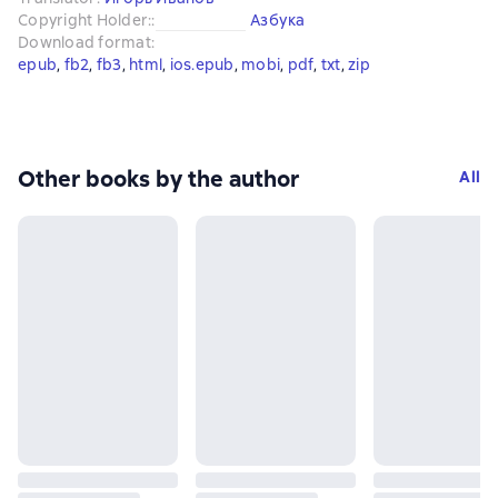
Copyright Holder:
:
Азбука
Download format
:
epub
, 
fb2
, 
fb3
, 
html
, 
ios.epub
, 
mobi
, 
pdf
, 
txt
, 
zip
Other books by the author
All