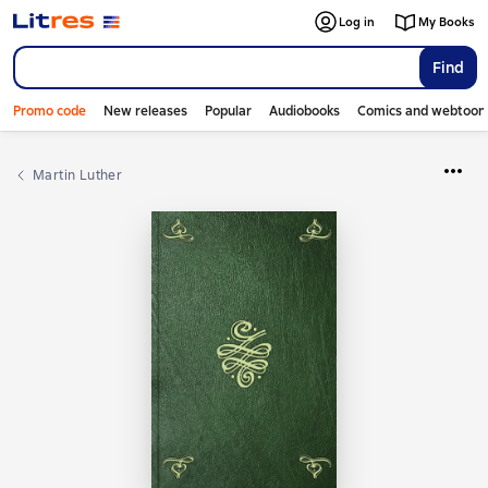
Log in
My Books
Find
Promo code
New releases
Popular
Audiobooks
Comics and webtoon
Martin Luther