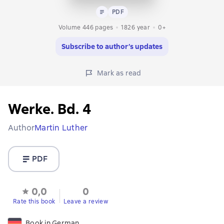
Text
PDF
PDF
Volume 446 pages
1826
year
0+
Subscribe to author’s updates
Mark as read
Werke. Bd. 4
Author
Martin Luther
PDF
0,0
0
Rate this book
Leave a review
Book in German