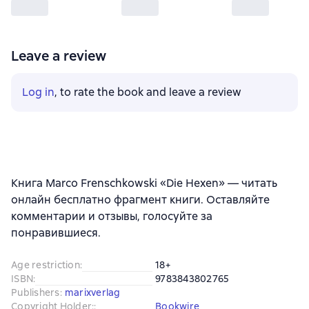
Leave a review
Log in
, to rate the book and leave a review
Книга Marco Frenschkowski «Die Hexen» — читать
онлайн бесплатно фрагмент книги. Оставляйте
комментарии и отзывы, голосуйте за
понравившиеся.
Age restriction
:
18+
ISBN
:
9783843802765
Publishers
:
marixverlag
Copyright Holder:
:
Bookwire