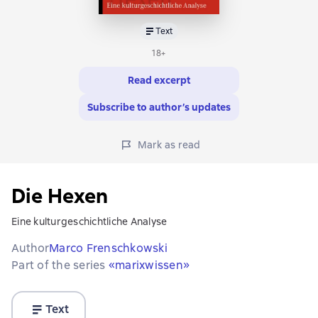
Text
18+
Read excerpt
Subscribe to author’s updates
Mark as read
Die Hexen
Eine kulturgeschichtliche Analyse
Author
Marco Frenschkowski
Part of the series
«marixwissen»
Text