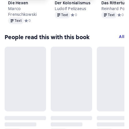
Die Hexen
Der Kolonialismus
Das Rittertum
Marco
Ludolf Pelizaeus
Reinhard Poh
Text
Text
Frenschkowski
Text
Средний рейтинг 0 на основе 0 о
0
Text
Средни
0
Text
Text
Средний рейтинг 0 на основе 0 оценок
0
People read this with this book
All