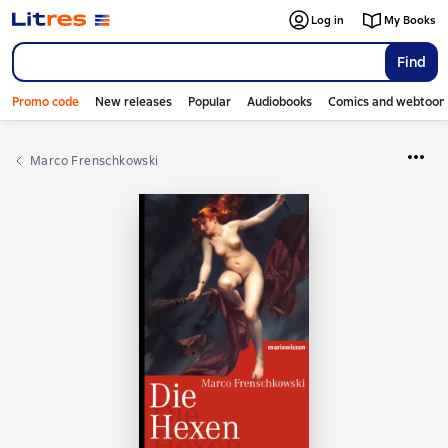
Log in
My Books
Find
Promo code
New releases
Popular
Audiobooks
Comics and webtoon
Marco Frenschkowski