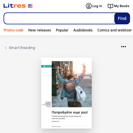
Log in
My Books
Find
Promo code
New releases
Popular
Audiobooks
Comics and webtoon
Smart Reading