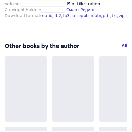
Volume
:
15 p. 1 illustration
Copyright Holder:
:
Смарт Ридинг
Download format
:
epub
, 
fb2
, 
fb3
, 
ios.epub
, 
mobi
, 
pdf
, 
txt
, 
zip
Other books by the author
All