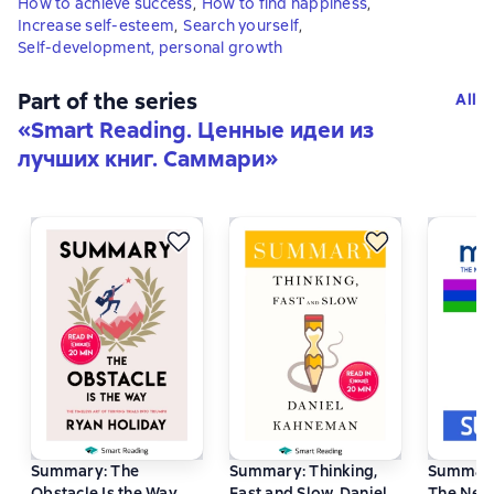
How to achieve success
,
How to find happiness
,
Increase self-esteem
,
Search yourself
,
Self-development, personal growth
Part of the series
All
«
Smart Reading. Ценные идеи из
лучших книг. Саммари
»
Summary: The
Summary: Thinking,
Summary
Obstacle Is the Way.
Fast and Slow. Daniel
The New