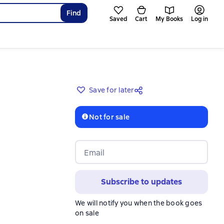
Find
Saved
Cart
My Books
Log in
Save for later
Not for sale
Email
Subscribe to updates
We will notify you when the book goes
on sale