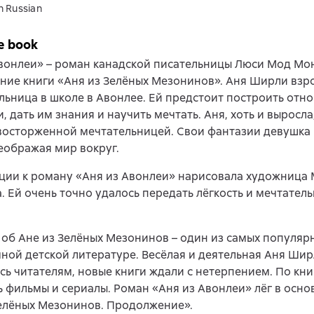
n Russian
e book
вонлеи» – роман канадской писательницы Люси Мод Мо
ие книги «Аня из Зелёных Мезонинов». Аня Ширли взро
льница в школе в Авонлее. Ей предстоит построить отн
, дать им знания и научить мечтать. Аня, хоть и выросла
восторженной мечтательницей. Свои фантазии девушка
еображая мир вокруг.
ции к роману «Аня из Авонлеи» нарисовала художница
. Ей очень точно удалось передать лёгкость и мечтател
 об Ане из Зелёных Мезонинов – один из самых популяр
ной детской литературе. Весёлая и деятельная Аня Шир
ь читателям, новые книги ждали с нетерпением. По кни
 фильмы и сериалы. Роман «Аня из Авонлеи» лёг в осно
елёных Мезонинов. Продолжение».