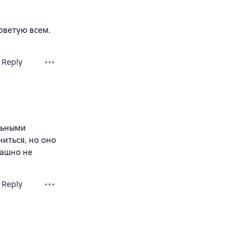
оветую всем.
Reply
льными
иться, но оно
рашно не
Reply