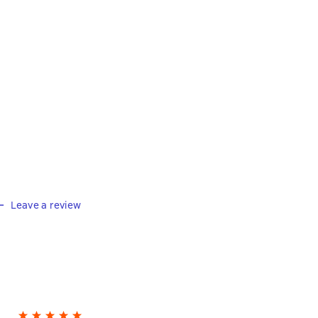
уарда
а основе 24 оценок
Leave a review