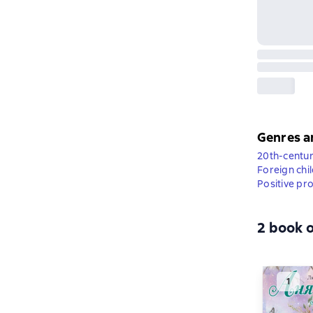
Genres a
20th-centur
Foreign chi
Positive pr
2 book o