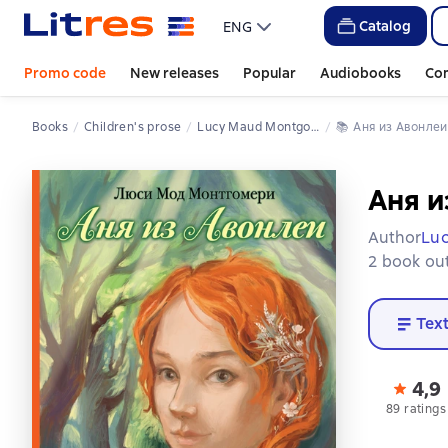
Catalog
ENG
Promo code
New releases
Popular
Audiobooks
Co
Books
Children's prose
Lucy Maud Montgomery
📚 
Аня из Авонлеи
Аня и
Author
Lu
2 book out
Tex
4,9
89 ratings