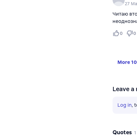
27 Ma
Читаю вто
неоднозна
0
0
More 10
Leave a 
Log in
, 
Quotes
1