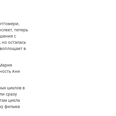
нтгомери,
слеет, теперь
ошения с
, но осталась
 воплощает в
 Мария
ьность Ани
ных циклов в
ли сразу
гам цикла
ву фильма