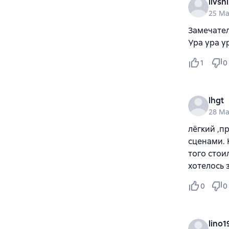
livsh
25 Ma
Замечател
Ура ура у
1
0
lhgt
28 Ma
лёгкий ,
сценами. 
того стои
хотелось 
0
0
lino1