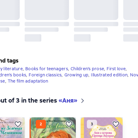
nd tags
y literature
,
Books for teenagers
,
Children's prose
,
First love
,
ldren's books
,
Foreign classics
,
Growing up
,
Illustrated edition
,
Nove
ose
,
The film adaptation
ut of 3 in the series
«Аня»