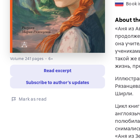
Book i
About th
«Аня из А
продолжен
она учите
учениками
такой же 
Volume 241 pages
6+
жизнь, пр
Read excerpt
Иллюстра
Subscribe to author’s updates
Рязанцева
Ширли.
Mark as read
Цикл книг
англоязыч
полюбилас
снимались
«Аня из З