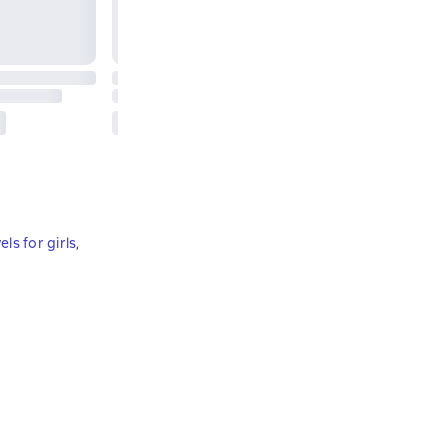
ls for girls
,