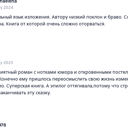
inaelena
y 2024
ьный язык изложения. Автору низкий поклон и браво. С
ра. Книга от которой очень сложно оторваться.
y 2025
приятный роман с нотками юмора и откровенными посте
Конечно ему пришлось переосмыслить свою жизнь измен
ло. Суперская книга. А эпилог оттягивала,потому что ст
заканчивать эту сказку.
978