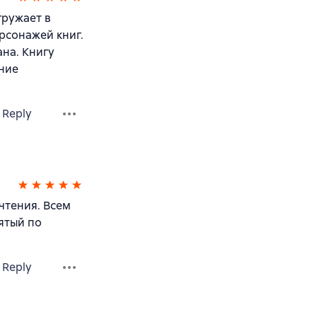
гружает в
рсонажей книг.
ана. Книгу
ение
Reply
чтения. Всем
ятый по
Reply