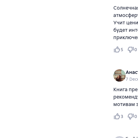
Солнечная
атмосферу
Учит цени
будет инт
приключен
5
0
Анас
7 Dec
Книга пре
рекоменду
мотивам э
3
0