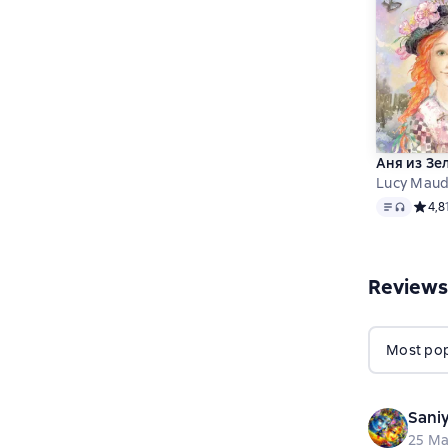
Аня из З
Lucy Mau
Text
, audio 
Средн
4,8
Reviews
Most popu
Sani
25 Ma