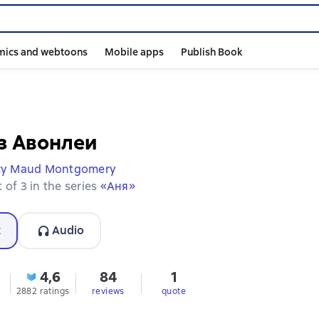
mics and webtoons
Mobile apps
Publish Book
з Авонлеи
cy Maud Montgomery
 of 3 in the series
«Аня»
t
Audio
4,6
84
1
2882 ratings
reviews
quote