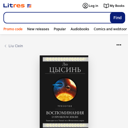
Log in
My Books
Find
Promo code
New releases
Popular
Audiobooks
Comics and webtoon
Liu Cixin