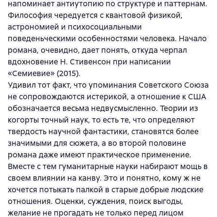
напоминает антиутопию по структуре и паттернам.
Философия чередуется с квантовой физикой,
астрономией и психосоциальными
поведеньческими особенностями человека. Начало
романа, очевидно, дает понять, откуда черпал
вдохновение Н. Стивенсон при написании
«Семиевие» (2015).
Удивил тот факт, что упоминания Советского Союза
не сопровождаются истерикой, а отношение к США
обозначается весьма недвусмысленно. Теории из
когорты точный наук, то есть те, что определяют
твердость научной фантастики, становятся более
значимыми для сюжета, а во второй половине
романа даже имеют практическое применение.
Вместе с тем гуманитарные науки набирают мощь в
своем влиянии на канву. Это и понятно, кому ж не
хочется потыкать палкой в старые добрые людские
отношения. Оценки, суждения, поиск выгоды,
желание не прогадать не только перед лицом