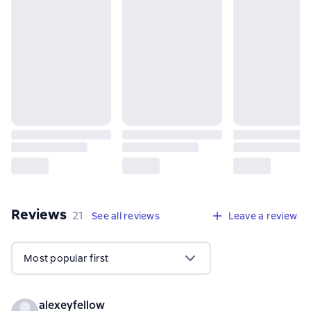
Reviews
,
21 reviews
21
See all reviews
Leave a review
Most popular first
alexeyfellow