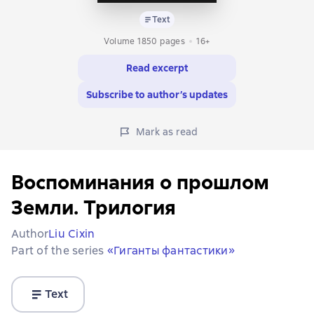
Text
Volume 1850 pages
16+
Read excerpt
Subscribe to author’s updates
Mark as read
Воспоминания о прошлом
Земли. Трилогия
Author
Liu Cixin
Part of the series
«Гиганты фантастики»
Text