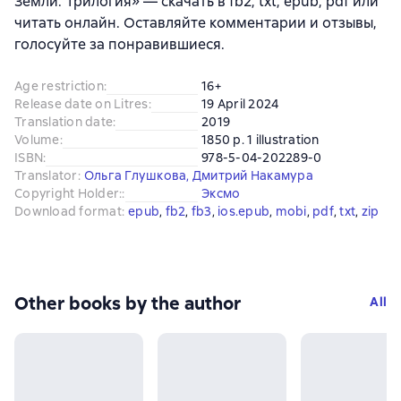
Земли. Трилогия» — скачать в fb2, txt, epub, pdf или
читать онлайн. Оставляйте комментарии и отзывы,
голосуйте за понравившиеся.
Age restriction
:
16+
Release date on Litres
:
19 April 2024
Translation date
:
2019
Volume
:
1850 p. 1 illustration
ISBN
:
978-5-04-202289-0
Translator
:
Ольга Глушкова
,
Дмитрий Накамура
Copyright Holder:
:
Эксмо
Download format
:
epub
, 
fb2
, 
fb3
, 
ios.epub
, 
mobi
, 
pdf
, 
txt
, 
zip
Other books by the author
All