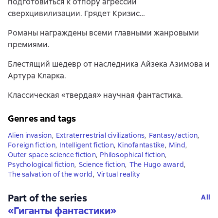
подготовиться к отпору агрессии
сверхцивилизации. Грядет Кризис…
Романы награждены всеми главными жанровыми
премиями.
Блестящий шедевр от наследника Айзека Азимова и
Артура Кларка.
Классическая «твердая» научная фантастика.
Genres and tags
Alien invasion
,
Extraterrestrial civilizations
,
Fantasy/action
,
Foreign fiction
,
Intelligent fiction
,
Kinofantastike
,
Mind
,
Outer space science fiction
,
Philosophical fiction
,
Psychological fiction
,
Science fiction
,
The Hugo award
,
The salvation of the world
,
Virtual reality
Part of the series
All
«
Гиганты фантастики
»