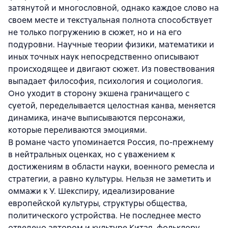
затянутой и многословной, однако каждое слово на
своем месте и текстуальная полнота способствует
не только погружению в сюжет, но и на его
подуровни. Научные теории физики, математики и
иных точных наук непосредственно описывают
происходящее и двигают сюжет. Из повествования
выпадает философия, психология и социология.
Оно уходит в сторону экшена граничащего с
суетой, переделывается целостная канва, меняется
динамика, иначе выписываются персонажи,
которые переливаются эмоциями.
В романе часто упоминается Россия, по-прежнему
в нейтральных оценках, но с уважением к
достижениям в области науки, военного ремесла и
стратегии, а равно культуры. Нельзя не заметить и
оммажи к У. Шекспиру, идеализирование
европейской культуры, структуры общества,
политического устройства. Не последнее место
отведено автором и культуре Китая, фольклору,