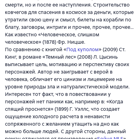
смерти, но и после ее наступления. Строительство
ковчегов для спасения в космосе за деньги, которые
утратили свою цену и смысл, билеты на корабли по
блату, заговоры, интриги и прочее, прочее, прочее…
Как известно «Человеческое, слишком
человеческое» (1878) Фр. Ницше.
По сравнению с книгой «
Под куполом
» (2009) Ст.
Кинг, в романе «Темный лес» (2008) Л. Цысинь
выписывает цель, мотивацию и перспективу своих
персонажей. Автор не заигрывает с верой в
человека, обличает его цинизм и лицемерие на
уровне природы зла и натуралистической модели.
Интересен тот факт, что в повествовании у
персонажей нет паники как, например в: «Когда
спящий проснется» (1899) Г. Уэллс, что создает
ощущение холодного расчета в ненависти
сопряженного с желанием утащить на дно как
можно больше людей. С другой стороны, данный
роман отличается от произведения «
Бойня № 5
»