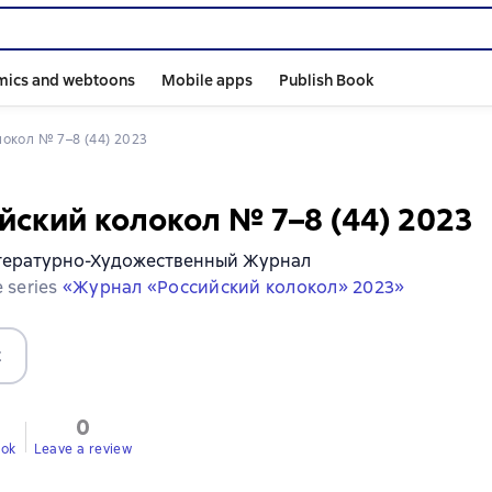
mics and webtoons
Mobile apps
Publish Book
локол № 7–8 (44) 2023
йский колокол № 7–8 (44) 2023
тературно-Художественный Журнал
e series
«Журнал «Российский колокол» 2023»
t
0
ook
Leave a review