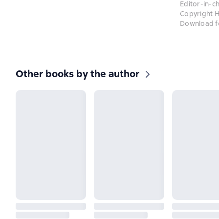
Editor-in-ch
Copyright H
Download f
Other books by the author