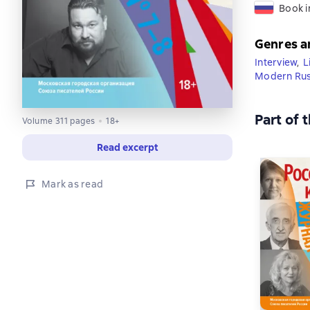
Book i
Genres a
Interview
,
L
Modern Rus
Part of 
Volume 311 pages
18+
Read excerpt
Mark as read