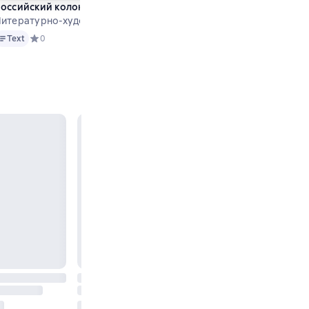
2 (38) 2023
оссийский колокол № 7–8 (44) 2023
енный журнал
итературно-художественный журнал
ext
а основе 0 оценок
Text
Средний рейтинг 0 на основе 0 оценок
0