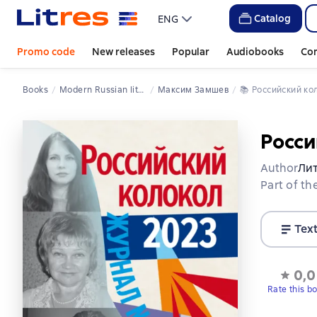
Catalog
ENG
Promo code
New releases
Popular
Audiobooks
Co
Books
Modern Russian literature
Максим Замшев
📚 
Российский ко
Росси
Author
Ли
Part of th
Tex
0,0
Rate this b