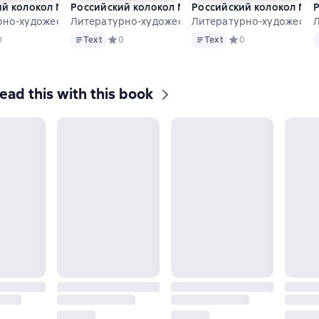
й колокол № 5–6 (41) 2023
Российский колокол № 3–4 (40) 2023
Российский колокол № 1–
Р
рно-художественный журнал
Литературно-художественный журнал
Литературно-художеств
Л
Text
Text
T
дний рейтинг 0 на основе 0 оценок
0
Text
Средний рейтинг 0 на основе 0 оценок
0
Text
Средний рейтинг 0 н
0
ead this with this book