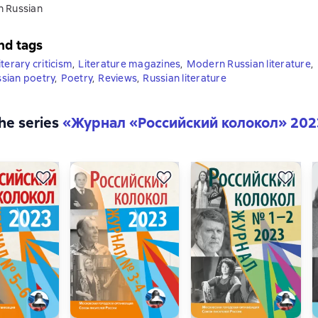
n Russian
nd tags
iterary criticism
,
Literature magazines
,
Modern Russian literature
,
sian poetry
,
Poetry
,
Reviews
,
Russian literature
the series
«
Журнал «Российский колокол» 202