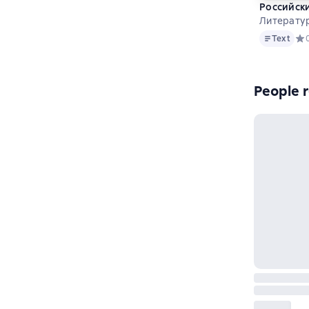
Российски
Литерату
Text
Text
Сре
People r