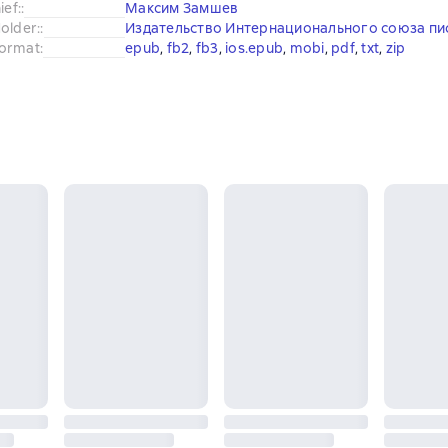
ief:
:
Максим Замшев
older:
:
Издательство Интернационального союза пи
ormat
:
epub
, 
fb2
, 
fb3
, 
ios.epub
, 
mobi
, 
pdf
, 
txt
, 
zip