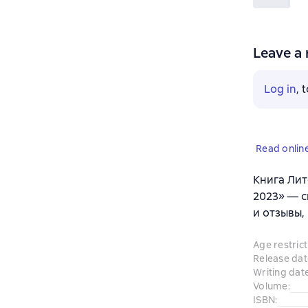
Leave a 
Log in
, 
Read onlin
Книга Лит
2023» — с
и отзывы,
Age restrict
Release dat
Writing dat
Volume
:
ISBN
: