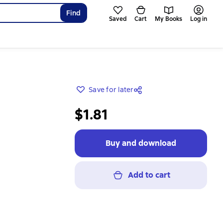
Find
Saved
Cart
My Books
Log in
Save for later
$1.81
Buy and download
Add to cart