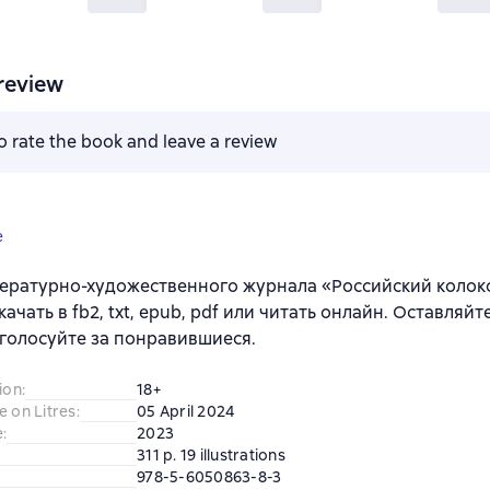
review
to rate the book and leave a review
e
ературно-художественного журнала «Российский колоко
качать в fb2, txt, epub, pdf или читать онлайн. Оставля
 голосуйте за понравившиеся.
ion
:
18+
e on Litres
:
05 April 2024
e
:
2023
311 p. 19 illustrations
978-5-6050863-8-3