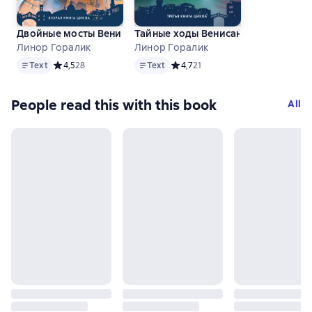
Двойные мосты Венисаны
Тайные ходы Венисаны
Линор Горалик
Линор Горалик
Text
Text
Text
Средний рейтинг 4,5 на основе 28 оценок
4,5
28
Text
Средний рейтинг 4,7 на основе 21
4,7
21
People read this with this book
All