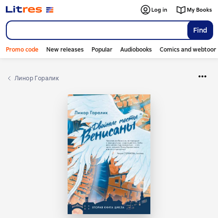
Log in
My Books
Find
Promo code
New releases
Popular
Audiobooks
Comics and webtoon
Линор Горалик