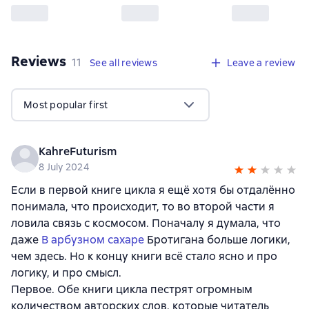
Reviews
,
11 reviews
11
See all reviews
Leave a review
Most popular first
KahreFuturism
8 July 2024
Если в первой книге цикла я ещё хотя бы отдалённо
понимала, что происходит, то во второй части я
ловила связь с космосом. Поначалу я думала, что
даже
В арбузном сахаре
Бротигана больше логики,
чем здесь. Но к концу книги всё стало ясно и про
логику, и про смысл.
Первое. Обе книги цикла пестрят огромным
количеством авторских слов, которые читатель