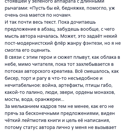
стоявшей у зеленого аппарата с длинными
рычагами: «Пусть бы ей, бедняжке, помогло, уж
очень она мается по ночам».
И так почти весь текст. Пока дочитаешь
предложение в абзац, забудешь вообще, с чего
мысль автора началась. Может, это задаёт некий
пост-модернистский флёр жанру фэнтези, но я не
смогла его оценить.
В связи с этим герои и сюжет плывут, как облака в
небе, мимо читателя, пока тот захлебывается в
потоках авторского креатива. Всё смешалось, как
бисер, торт и рагу в что-то несъедобное и
нечитабельное: война, артефакты, птицы габо,
какой-то лалино, люди, звери, ордены монахов,
мосты, вода, оранжереи...
За мельканием кадров тем не менее, как его не
прячь за бесконечными предложениями, виден
чёткий лейтмотив книги и цель её написания,
потому статус автора лично у меня не вызывает