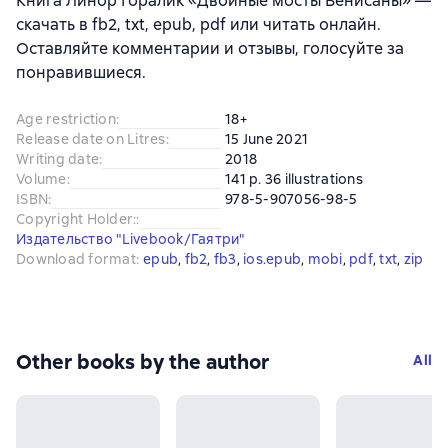
Книга Линор Горалик «Двойные мосты Венисаны» —
скачать в fb2, txt, epub, pdf или читать онлайн.
Оставляйте комментарии и отзывы, голосуйте за
понравившиеся.
Age restriction
:
18+
Release date on Litres
:
15 June 2021
Writing date
:
2018
Volume
:
141 p. 36 illustrations
ISBN
:
978-5-907056-98-5
Copyright Holder:
:
Издательство "Livebook/Гаятри"
Download format
:
epub
, 
fb2
, 
fb3
, 
ios.epub
, 
mobi
, 
pdf
, 
txt
, 
zip
Other books by the author
All