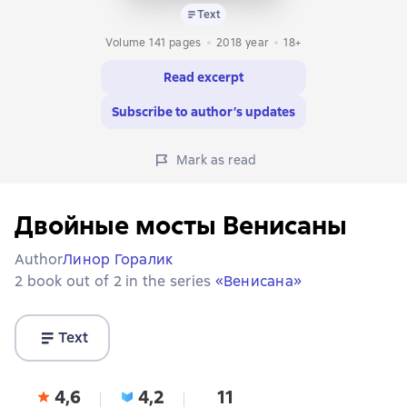
Text
Volume 141 pages
2018
year
18+
Read excerpt
Subscribe to author’s updates
Mark as read
Двойные мосты Венисаны
Author
Линор Горалик
2 book out of 2 in the series
«Венисана»
Text
4,6
4,2
11