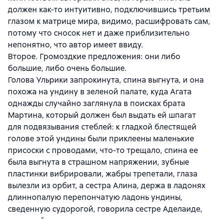
должен как-то интуитивно, подключившись третьим
глазом к матрице мира, видимо, расшифровать сам,
потому что сносок нет и даже приблизительно
непонятно, что автор имеет ввиду.
Второе. Громоздкие предложения: они либо
большие, либо очень большие.
Голова Ульрики запрокинута, спина выгнута, и она
похожа на ундину в зеленой палате, куда Агата
однажды случайно заглянула в поисках брата
Мартина, который должен был выдать ей шпагат
для подвязывания стеблей: к гладкой блестящей
голове этой ундины были приклеены маленькие
присоски с проводами, что-то трещало, спина ее
была выгнута в страшном напряжении, зубные
пластинки вибрировали, жабры трепетали, глаза
вылезли из орбит, а сестра Алина, держа в ладонях
длиннопалую перепончатую ладонь ундины,
сведенную судорогой, говорила сестре Аделаиде,