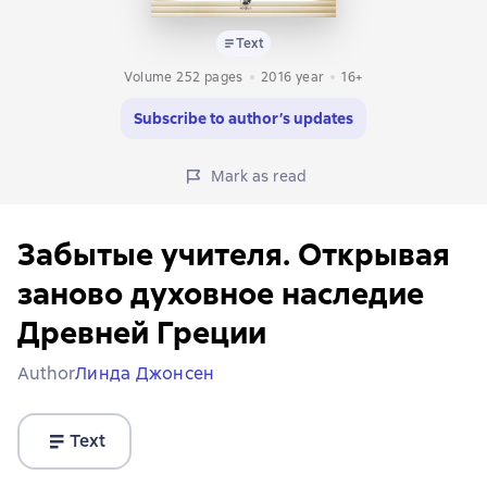
Text
Volume 252 pages
2016
year
16+
Subscribe to author’s updates
Mark as read
Забытые учителя. Открывая
заново духовное наследие
Древней Греции
Author
Линда Джонсен
Text