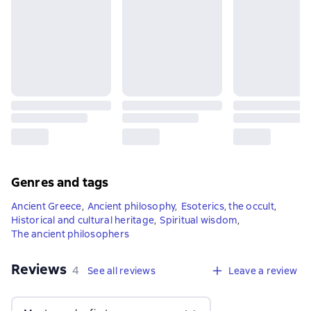
Genres and tags
Ancient Greece
,
Ancient philosophy
,
Esoterics, the occult
,
Historical and cultural heritage
,
Spiritual wisdom
,
The ancient philosophers
Reviews
,
4 reviews
4
See all reviews
Leave a review