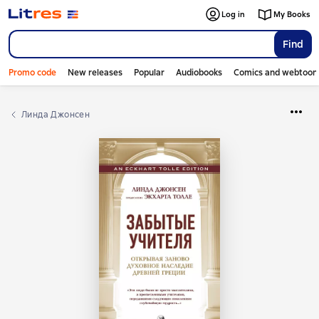
Log in
My Books
Find
Promo code
New releases
Popular
Audiobooks
Comics and webtoon
Линда Джонсен