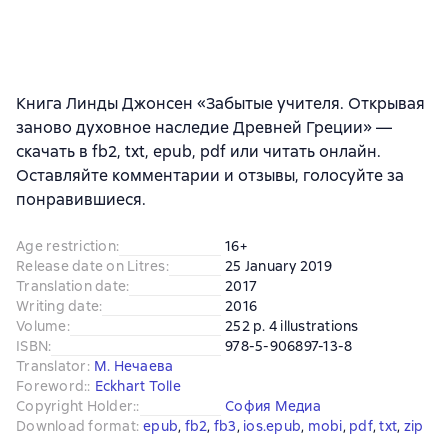
Книга Линды Джонсен «Забытые учителя. Открывая
заново духовное наследие Древней Греции» —
скачать в fb2, txt, epub, pdf или читать онлайн.
Оставляйте комментарии и отзывы, голосуйте за
понравившиеся.
Age restriction
:
16+
Release date on Litres
:
25 January 2019
Translation date
:
2017
Writing date
:
2016
Volume
:
252 p. 4 illustrations
ISBN
:
978-5-906897-13-8
Translator
:
М. Нечаева
Foreword:
:
Eckhart Tolle
Copyright Holder:
:
София Медиа
Download format
:
epub
, 
fb2
, 
fb3
, 
ios.epub
, 
mobi
, 
pdf
, 
txt
, 
zip