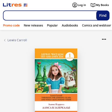
Log in
My Books
Find
Promo code
New releases
Popular
Audiobooks
Comics and webtoon
Lewis Carroll