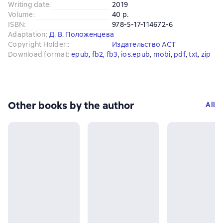
Writing date
:
2019
Volume
:
40 p.
ISBN
:
978-5-17-114672-6
Adaptation
:
Д. В. Положенцева
Copyright Holder:
:
Издательство АСТ
Download format
:
epub
, 
fb2
, 
fb3
, 
ios.epub
, 
mobi
, 
pdf
, 
txt
, 
zip
Other books by the author
All