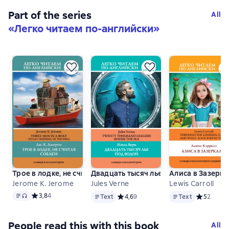
Part of the series
All
«
Легко читаем по-английски
»
Трое в лодке, не считая собаки / Three Men in a Boat (To Say
Двадцать тысяч лье под водой / Twen
Алиса в Зазеркал
Jerome K. Jerome
Jules Verne
Lewis Carroll
Text
, audio format available
Text
Text
Средний рейтинг 3,8 на основе 4 оценок
3,8
4
Text
Средний рейтинг 4,6 на основе 9 оц
4,6
9
Text
Средний ре
5
2
People read this with this book
All