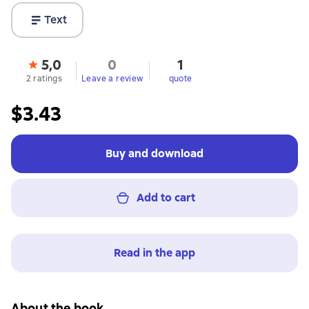
Text
5,0
0
1
2 ratings
Leave a review
quote
$3.43
Buy and download
Add to cart
Read in the app
About the book