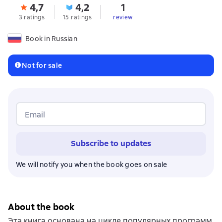
4,7
4,2
1
3 ratings
15 ratings
review
Book in Russian
Not for sale
Email
Subscribe to updates
We will notify you when the book goes on sale
About the book
Эта книга основана на цикле популярных программ