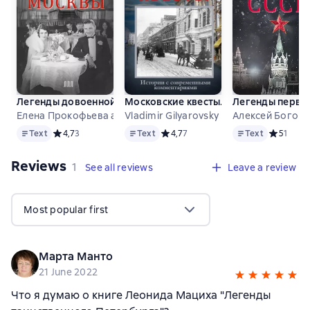
Легенды довоенной Москвы
Московские квесты. Истории с сов
Легенды первы
Елена Прокофьева and others
Vladimir Gilyarovsky
Алексей Богом
Text
Text
Text
Text
Средний рейтинг 4,7 на основе 3 оценок
4,7
3
Text
Средний рейтинг 4,7 на основе 7 оц
4,7
7
Text
Средний р
5
1
Reviews
,
1 review
1
See all reviews
Leave a review
Most popular first
Марта Манто
21 June 2022
Что я думаю о книге Леонида Мациха "Легенды