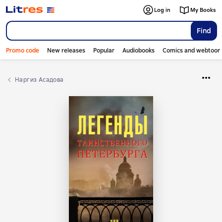
Log in
My Books
Find
Promo code
New releases
Popular
Audiobooks
Comics and webtoon
Наргиз Асадова