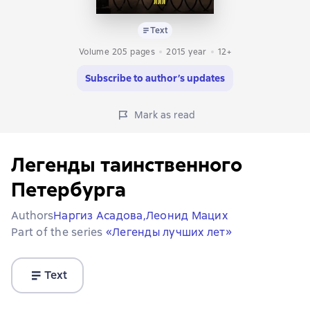
Text
Volume 205 pages
2015
year
12+
Subscribe to author’s updates
Mark as read
Легенды таинственного
Петербурга
Authors
Наргиз Асадова,
Леонид Мацих
Part of the series
«Легенды лучших лет»
Text