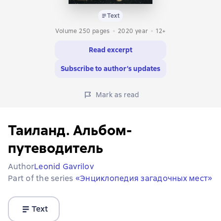
Text
Volume 250 pages
2020
year
12+
Read excerpt
Subscribe to author’s updates
Mark as read
Таиланд. Альбом-
путеводитель
Author
Leonid Gavrilov
Part of the series
«Энциклопедия загадочных мест»
Text