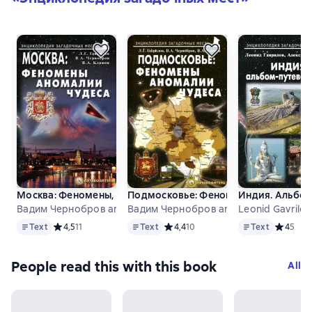
Москва: Феномены, аномалии, чудеса. Путеводитель
Подмосковье: Феномены, аномалии, 
Индия. Альбо
Вадим Чернобров and others
Вадим Чернобров and others
Leonid Gavrilov
Text
Text
Text
Text
Средний рейтинг 4,5 на основе 11 оценок
4,5
11
Text
Средний рейтинг 4,4 на основе 10 
4,4
10
Text
Средний 
4
5
People read this with this book
All