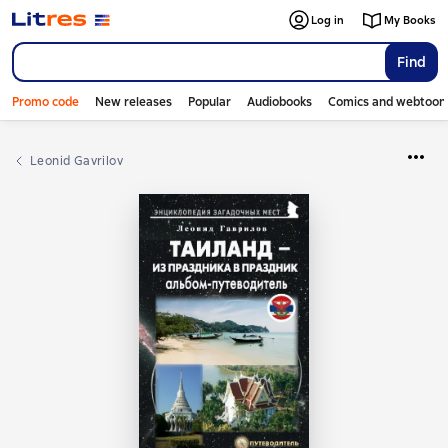
Log in
My Books
Find
Promo code
New releases
Popular
Audiobooks
Comics and webtoon
Leonid Gavrilov