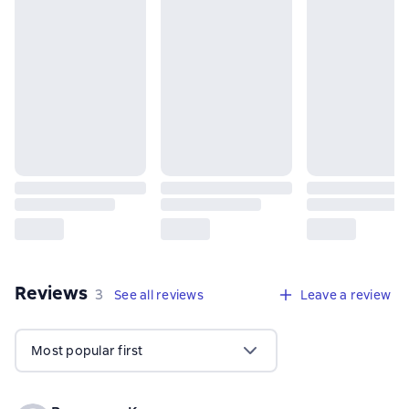
Reviews
,
3 reviews
3
See all reviews
Leave a review
Most popular first