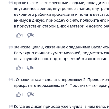
прожить семь лет с лесными людьми, пока дитя н
внутреннее зрение, внутреннее знание, внутренн
духовного ребенка проследить и понять детство
анимус в дикую, природную силу, полюбить его 
в присутствии старой Дикой Матери и нового р
1
0
Женские циклы, связанные с заданиями Василисы
Регулярно очищать ум от мелочей, подметать сво
негаснущий огонь под творческой жизнью и сист
1
0
. Отключиться – сделать передышку 2. Превозмочь
прекратить пережевывать 4. Простить – вычеркн
1
0
Когда ее дикая природа уже учуяла, в чем дело, 