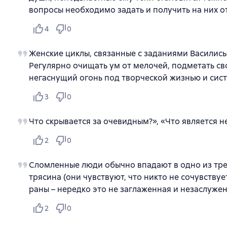
вопросы необходимо задать и получить на них от
4
0
Женские циклы, связанные с заданиями Василисы
Регулярно очищать ум от мелочей, подметать сво
негаснущий огонь под творческой жизнью и сист
3
0
Что скрывается за очевидным?», «Что является не
2
0
Сломленные люди обычно впадают в одно из тре
трясина (они чувствуют, что никто не сочувству
раны – нередко это не заглаженная и незаслуже
2
0