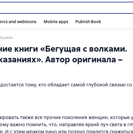
mics and webtoons
Mobile apps
Publish Book
Quotes
ние книги «Бегущая с волками.
казаниях». Автор оригинала –
 достается тому, кто обладает самой глубокой связью с
ровать также все прочие поколения женщин, которые 
ому важно помнить, что, направляя яркий луч света в г
е. И с этим мраком рано или поздно придется сражатьс