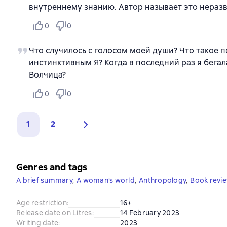
внутреннему знанию. Автор называет это нераз
0
0
Что случилось с голосом моей души? Что такое 
инстинктивным Я? Когда в последний раз я бегал
Волчица?
0
0
1
2
Genres and tags
A brief summary
,
A woman's world
,
Anthropology
,
Book revi
Age restriction
:
16+
Release date on Litres
:
14 February 2023
Writing date
:
2023