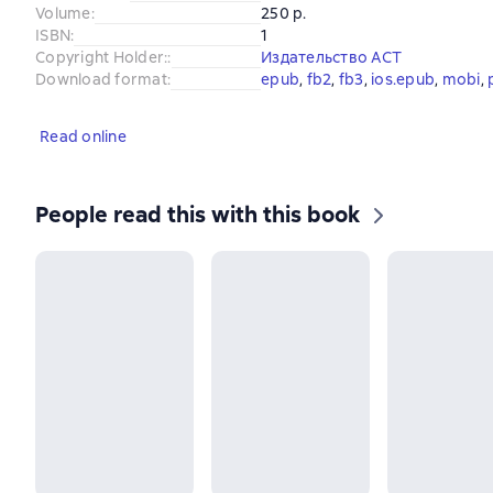
Volume
:
250 p.
ISBN
:
1
Copyright Holder:
:
Издательство АСТ
Download format
:
epub
, 
fb2
, 
fb3
, 
ios.epub
, 
mobi
, 
Read online
People read this with this book