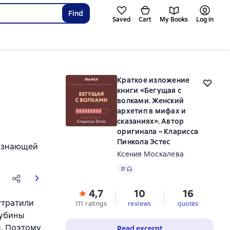
Find
Saved
Cart
My Books
Log in
Краткое изложение
книги «Бегущая с
волками. Женский
архетип в мифах и
сказаниях». Автор
оригинала – Кларисса
Пинкола Эстес
о знающей
Ксения Москалева
Text
, audio format available
4,7
10
16
утратили
111 ratings
reviews
quotes
лубины
я. Поэтому
Read excerpt