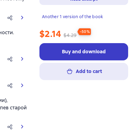
Another 1 version of the book
$2.14
ности.
−50%
$4.29
Buy and download
Add to cart
и),
епев старой