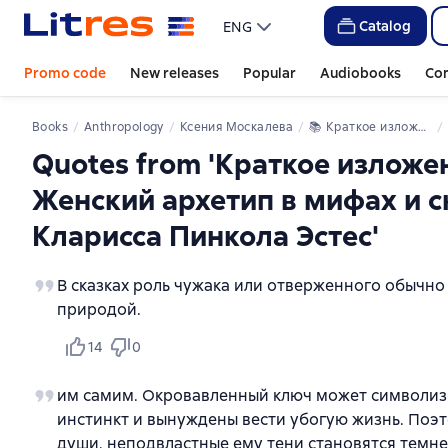
Catalog
ENG
Promo code
New releases
Popular
Audiobooks
Co
Books
Anthropology
Ксения Москалева
📚 
Краткое изложение книги «Бегущая с волками. Женский архетип в мифах и сказаниях». Автор оригинала – Кларисса Пинкола Эстес
Quotes from 'Краткое изложе
Женский архетип в мифах и с
Кларисса Пинкола Эстес'
В сказках роль чужака или отверженного обычно
природой.
14
0
им самим. Окровавленный ключ может символизи
инстинкт и вынуждены вести убогую жизнь. Поэт
души, неподвластные ему тени становятся темне