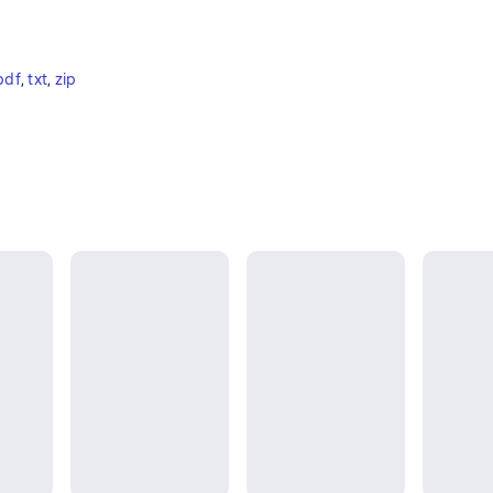
pdf
, 
txt
, 
zip